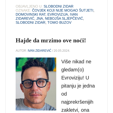
OBJAVLJENO U:
SLOBODNI ZIDAR
OZNAKE:
ČOVJEK KOJI NIJE MOGAO ŠUTJETI
,
DOMOVINSKI RAT
,
EVROVIZIJA
,
IVAN
ZIDAREVIĆ
,
JNA
,
NEBOJŠA SLJEPČEVIĆ
,
SLOBODNI ZIDAR
,
TOMO BUZOV
Hajde da mrzimo ove noći!
AUTOR:
IVAN ZIDAREVIĆ
/ 20.05.2024.
Više nikad ne
gledam(o)
Evroviziju! U
pitanju je jedna
od
najprekršenijih
zakletvi, ona