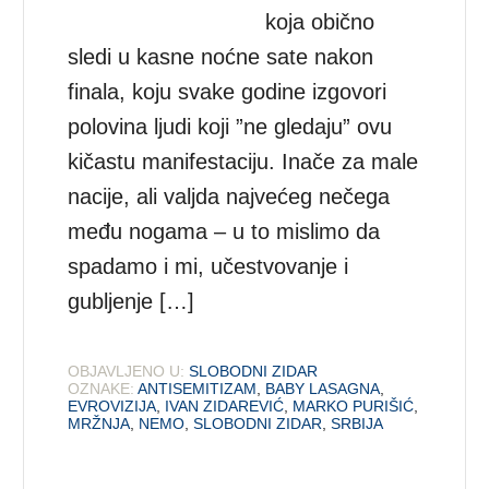
koja obično
sledi u kasne noćne sate nakon
finala, koju svake godine izgovori
polovina ljudi koji ”ne gledaju” ovu
kičastu manifestaciju. Inače za male
nacije, ali valjda najvećeg nečega
među nogama – u to mislimo da
spadamo i mi, učestvovanje i
gubljenje […]
OBJAVLJENO U:
SLOBODNI ZIDAR
OZNAKE:
ANTISEMITIZAM
,
BABY LASAGNA
,
EVROVIZIJA
,
IVAN ZIDAREVIĆ
,
MARKO PURIŠIĆ
,
MRŽNJA
,
NEMO
,
SLOBODNI ZIDAR
,
SRBIJA