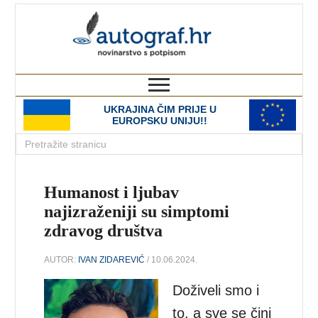
autograf.hr
novinarstvo s potpisom
UKRAJINA ČIM PRIJE U
EUROPSKU UNIJU!!
Humanost i ljubav
najizraženiji su simptomi
zdravog društva
AUTOR:
IVAN ZIDAREVIĆ
/ 10.06.2024.
Doživeli smo i
to, a sve se čini