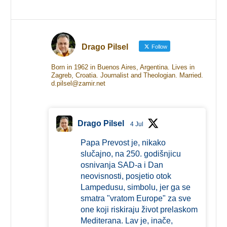
Drago Pilsel
Follow
Born in 1962 in Buenos Aires, Argentina. Lives in
Zagreb, Croatia. Journalist and Theologian. Married.
d.pilsel@zamir.net
Drago Pilsel
4 Jul
Papa Prevost je, nikako
slučajno, na 250. godišnjicu
osnivanja SAD-a i Dan
neovisnosti, posjetio otok
Lampedusu, simbolu, jer ga se
smatra "vratom Europe" za sve
one koji riskiraju život prelaskom
Mediterana. Lav je, inače,