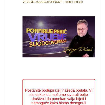
VRIJEME SUODGOVORNOSTI – ostale emisije
Postanite podupiratelj našega portala. Vi
ste dokaz da možemo stvarati bolje
društvo i da ponekad valja htjeti i
nemoguće kako bismo dosegnuli