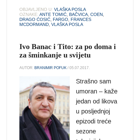
OBJAVLJENO U:
VLAŠKA POSLA
OZNAKE:
ANTE TOMIĆ
,
BAČVICA
,
COEN
,
DRAGO ĆOSIĆ
,
FARGO
,
FRANCES
MCDORMAND
,
VLAŠKA POSLA
Ivo Banac i Tito: za po doma i
za šminkanje u svijetu
AUTOR:
BRANIMIR POFUK
/ 05.07.2017.
Strašno sam
umoran – kaže
jedan od likova
u posljednjoj
epizodi treće
sezone