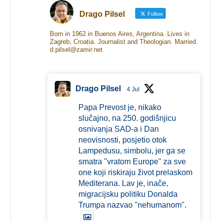
Drago Pilsel
Follow
Born in 1962 in Buenos Aires, Argentina. Lives in
Zagreb, Croatia. Journalist and Theologian. Married.
d.pilsel@zamir.net
Drago Pilsel
4 Jul
Papa Prevost je, nikako
slučajno, na 250. godišnjicu
osnivanja SAD-a i Dan
neovisnosti, posjetio otok
Lampedusu, simbolu, jer ga se
smatra "vratom Europe" za sve
one koji riskiraju život prelaskom
Mediterana. Lav je, inače,
migracijsku politiku Donalda
Trumpa nazvao "nehumanom".