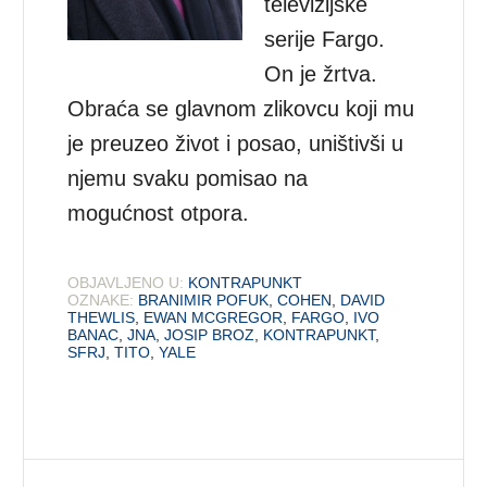
televizijske
serije Fargo.
On je žrtva.
Obraća se glavnom zlikovcu koji mu
je preuzeo život i posao, uništivši u
njemu svaku pomisao na
mogućnost otpora.
OBJAVLJENO U:
KONTRAPUNKT
OZNAKE:
BRANIMIR POFUK
,
COHEN
,
DAVID
THEWLIS
,
EWAN MCGREGOR
,
FARGO
,
IVO
BANAC
,
JNA
,
JOSIP BROZ
,
KONTRAPUNKT
,
SFRJ
,
TITO
,
YALE