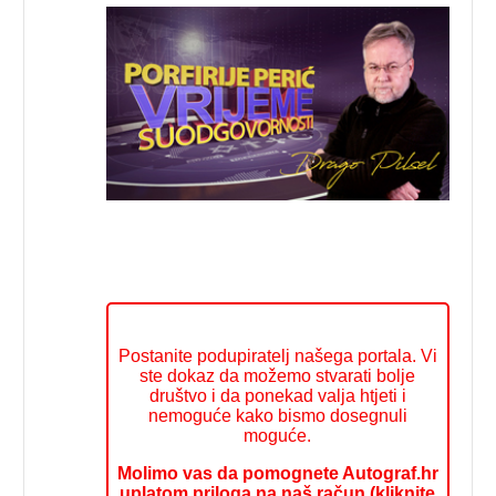
Postanite podupiratelj našega portala. Vi
ste dokaz da možemo stvarati bolje
društvo i da ponekad valja htjeti i
nemoguće kako bismo dosegnuli
moguće.
Molimo vas da pomognete Autograf.hr
uplatom priloga na naš račun (kliknite