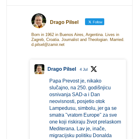
Drago Pilsel
Follow
Born in 1962 in Buenos Aires, Argentina. Lives in
Zagreb, Croatia. Journalist and Theologian. Married.
d.pilsel@zamir.net
Drago Pilsel
4 Jul
Papa Prevost je, nikako
slučajno, na 250. godišnjicu
osnivanja SAD-a i Dan
neovisnosti, posjetio otok
Lampedusu, simbolu, jer ga se
smatra "vratom Europe" za sve
one koji riskiraju život prelaskom
Mediterana. Lav je, inače,
migracijsku politiku Donalda