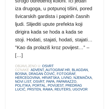
strogo određenoj koloni. Ići jedan
iza drugoga, u potpunoj tišini, pored
švicarskih gardista i papinih časnih
ljudi. Slijediti upute prefekta koji
dirigira kada se hoda a kada se
stoji. Hodati, stajati, hodati, stajati…
”Kao da prolaziš kroz povijest…” –
[…]
OBJAVLJENO U:
OSVRT
OZNAKE:
ADVENT
,
AUTOGRAF.HR
,
BLAGDAN
,
BOSNA
,
DRAGAN ČOVIĆ
,
FOTOGRAF
,
HERCEGOVINA
,
HRVATSKA
,
LIVNO
,
NJEMAČKA
,
NOVI LIST
,
OSVRT
,
PAPA
,
PAPARAZZO
,
POLITIKA
,
PORTAL
,
POVIJEST
,
PREDRAG
LUCIĆ
,
PRSTEN
,
RAMA
,
REUTERS
,
UGOVOR