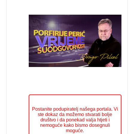
Postanite podupiratelj našega portala. Vi
ste dokaz da možemo stvarati bolje
društvo i da ponekad valja htjeti i
nemoguće kako bismo dosegnuli
moguće.