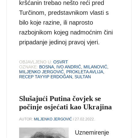
kršćanin trebao nešto reći pred
Turčinom, predstavnikom vlasti s
bilo koje razine, ili naprosto
razbojnikom kojeg nadmoćnim čini
pripadanje jedinoj pravoj vjeri.
OBJAVLJENO U:
OSVRT
OZNAKE:
BOSNA
,
IVO ANDRIĆ
,
MILANOVIĆ
,
MILJENKO JERGOVIĆ
,
PROKLETA AVLIJA
,
RECEP TAYYIP ERDOĞAN
,
SULTAN
Slušajući Putina čovjek se
počinje osjećati kao Ukrajina
AUTOR:
MILJENKO JERGOVIĆ
/ 27.02.2022.
Uznemirenje