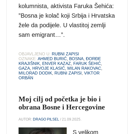
kolumnista, aktivista Faruka Šehića:
”Bosna je kolač koji Srbija i Hrvatska
žele da podijele. U vlastitoj zemlji
sam emigrant…”.
OBJAVLJENO U:
RUBNI ZAPISI
OZNAKE:
AHMED BURIĆ
,
BOSNA
,
ĐORĐE
KRAJIŠNIK
,
ENVER KAZAZ
,
FARUK ŠEHIĆ
,
GAZA
,
HRVOJE KLASIĆ
,
MILAN RAKOVAC
,
MILORAD DODIK
,
RUBNI ZAPISI
,
VIKTOR
ORBÁN
Moj cilj od početka je bio i
obrana Bosne i Hercegovine
AUTOR:
DRAGO PILSEL
/ 21.09.2025.
S velikom