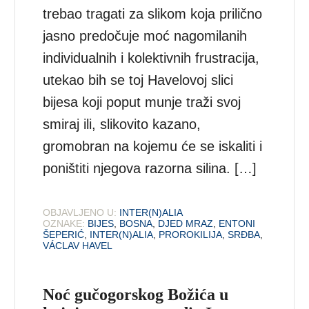
trebao tragati za slikom koja prilično
jasno predočuje moć nagomilanih
individualnih i kolektivnih frustracija,
utekao bih se toj Havelovoj slici
bijesa koji poput munje traži svoj
smiraj ili, slikovito kazano,
gromobran na kojemu će se iskaliti i
poništiti njegova razorna silina. […]
OBJAVLJENO U:
INTER(N)ALIA
OZNAKE:
BIJES
,
BOSNA
,
DJED MRAZ
,
ENTONI
ŠEPERIĆ
,
INTER(N)ALIA
,
PROROKILIJA
,
SRĐBA
,
VÁCLAV HAVEL
Noć gučogorskog Božića u