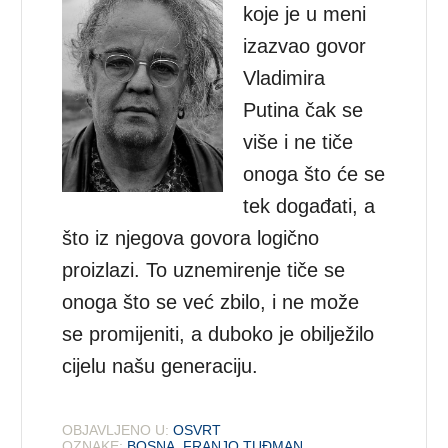
koje je u meni
izazvao govor
Vladimira
Putina čak se
više i ne tiče
onoga što će se
tek događati, a
što iz njegova govora logično
proizlazi. To uznemirenje tiče se
onoga što se već zbilo, i ne može
se promijeniti, a duboko je obilježilo
cijelu našu generaciju.
OBJAVLJENO U:
OSVRT
OZNAKE:
BOSNA
,
FRANJO TUĐMAN
,