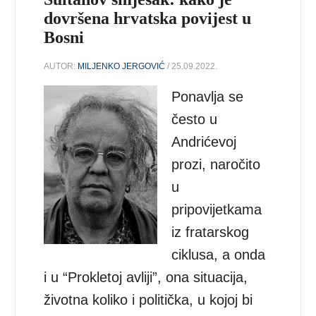
dovršena hrvatska povijest u
Bosni
AUTOR:
MILJENKO JERGOVIĆ
/ 25.09.2022.
Ponavlja se
često u
Andrićevoj
prozi, naročito
u
pripovijetkama
iz fratarskog
ciklusa, a onda
i u “Prokletoj avliji”, ona situacija,
životna koliko i politička, u kojoj bi