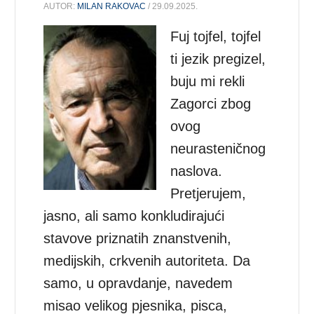
AUTOR:
MILAN RAKOVAC
/ 29.09.2025.
Fuj tojfel, tojfel
ti jezik pregizel,
buju mi rekli
Zagorci zbog
ovog
neurasteničnog
naslova.
Pretjerujem,
jasno, ali samo konkludirajući
stavove priznatih znanstvenih,
medijskih, crkvenih autoriteta. Da
samo, u opravdanje, navedem
misao velikog pjesnika, pisca,