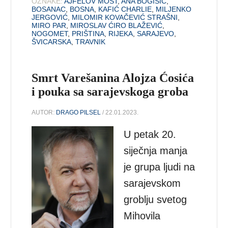
OZNAKE:
AJFELOV MOST
,
ANA BOGIŠIĆ
,
BOSANAC
,
BOSNA
,
KAFIĆ CHARLIE
,
MILJENKO
JERGOVIĆ
,
MILOMIR KOVAČEVIĆ STRAŠNI
,
MIRO PAR
,
MIROSLAV ĆIRO BLAŽEVIĆ
,
NOGOMET
,
PRIŠTINA
,
RIJEKA
,
SARAJEVO
,
ŠVICARSKA
,
TRAVNIK
Smrt Varešanina Alojza Ćosića
i pouka sa sarajevskoga groba
AUTOR:
DRAGO PILSEL
/ 22.01.2023.
U petak 20.
siječnja manja
je grupa ljudi na
sarajevskom
groblju svetog
Mihovila