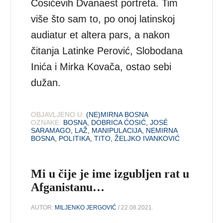
Ćosićevih Dvanaest portreta. Tim
više što sam to, po onoj latinskoj
audiatur et altera pars, a nakon
čitanja Latinke Perović, Slobodana
Inića i Mirka Kovača, ostao sebi
dužan.
OBJAVLJENO U:
(NE)MIRNA BOSNA
OZNAKE:
BOSNA
,
DOBRICA ĆOSIĆ
,
JOSÉ
SARAMAGO
,
LAŽ
,
MANIPULACIJA
,
NEMIRNA
BOSNA
,
POLITIKA
,
TITO
,
ŽELJKO IVANKOVIĆ
Mi u čije je ime izgubljen rat u
Afganistanu…
AUTOR:
MILJENKO JERGOVIĆ
/ 22.08.2021.