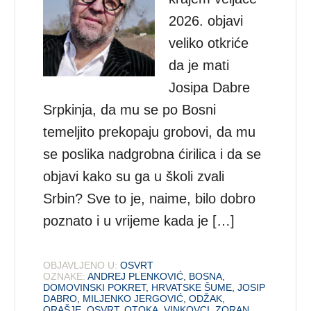
2026. objavi
veliko otkriće
da je mati
Josipa Dabre
Srpkinja, da mu se po Bosni
temeljito prekopaju grobovi, da mu
se poslika nadgrobna ćirilica i da se
objavi kako su ga u školi zvali
Srbin? Sve to je, naime, bilo dobro
poznato i u vrijeme kada je […]
OBJAVLJENO U:
OSVRT
OZNAKE:
ANDREJ PLENKOVIĆ
,
BOSNA
,
DOMOVINSKI POKRET
,
HRVATSKE ŠUME
,
JOSIP
DABRO
,
MILJENKO JERGOVIĆ
,
ODŽAK
,
ORAŠJE
,
OSVRT
,
OTOKA
,
VINKOVCI
,
ZORAN