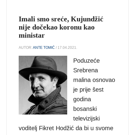
Imali smo sreće, Kujundžić
nije dočekao koronu kao
ministar
AUTOR:
ANTE TOMIĆ
/ 17.04.2021.
Poduzeće
Srebrena
malina osnovao
je prije šest
godina
bosanski
televizijski
voditelj Fikret Hodžić da bi u svome