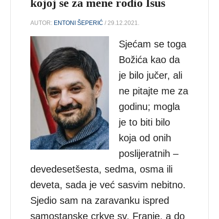
kojoj se za mene rodio Isus
AUTOR:
ENTONI ŠEPERIĆ
/ 29.12.2021.
Sjećam se toga
Božića kao da
je bilo jučer, ali
ne pitajte me za
godinu; mogla
je to biti bilo
koja od onih
poslijeratnih –
devedesetšesta, sedma, osma ili
deveta, sada je već sasvim nebitno.
Sjedio sam na zaravanku ispred
samostanske crkve sv. Franje, a do