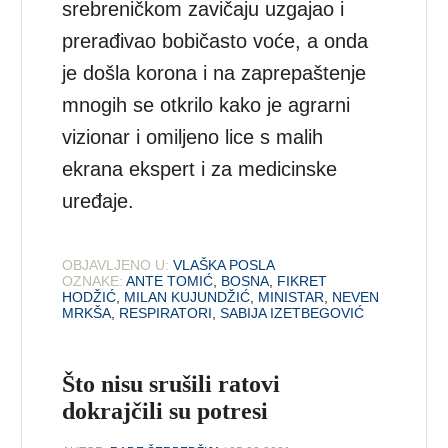
srebreničkom zavičaju uzgajao i
prerađivao bobičasto voće, a onda
je došla korona i na zaprepaštenje
mnogih se otkrilo kako je agrarni
vizionar i omiljeno lice s malih
ekrana ekspert i za medicinske
uređaje.
OBJAVLJENO U:
VLAŠKA POSLA
OZNAKE:
ANTE TOMIĆ
,
BOSNA
,
FIKRET
HODŽIĆ
,
MILAN KUJUNDŽIĆ
,
MINISTAR
,
NEVEN
MRKŠA
,
RESPIRATORI
,
SABIJA IZETBEGOVIĆ
Što nisu srušili ratovi
dokrajčili su potresi