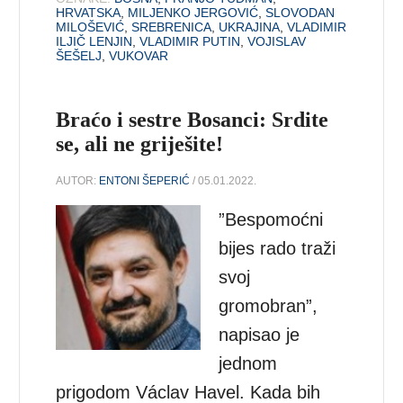
HRVATSKA
,
MILJENKO JERGOVIĆ
,
SLOVODAN
MILOŠEVIĆ
,
SREBRENICA
,
UKRAJINA
,
VLADIMIR
ILJIČ LENJIN
,
VLADIMIR PUTIN
,
VOJISLAV
ŠEŠELJ
,
VUKOVAR
Braćo i sestre Bosanci: Srdite
se, ali ne griješite!
AUTOR:
ENTONI ŠEPERIĆ
/ 05.01.2022.
”Bespomoćni
bijes rado traži
svoj
gromobran”,
napisao je
jednom
prigodom Václav Havel. Kada bih