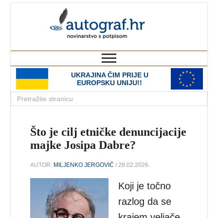
autograf.hr
novinarstvo s potpisom
UKRAJINA ČIM PRIJE U
EUROPSKU UNIJU!!
Što je cilj etničke denuncijacije
majke Josipa Dabre?
AUTOR:
MILJENKO JERGOVIĆ
/ 28.02.2026.
Koji je točno
razlog da se
krajem veljače