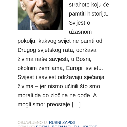
strahote koju će
pamtiti historija.
Svijest o
užasnom
pokolju, kakvog svijet ne pamti od
Drugog svjetskog rata, održava
živima naše savjesti, u Bosni,
okolnim zemljama, Europi, svijetu.
Svijest i savjest održavaju sjećanja
živima – jer nismo učinili što smo
morali da do zločina ne dođe. A
mogli smo: preostaje […]
OBJAVLJENO U:
RUBNI ZAPISI
OZNAKE:
BOSNA
,
BOŠNJACI
,
EU
,
HRVOJE