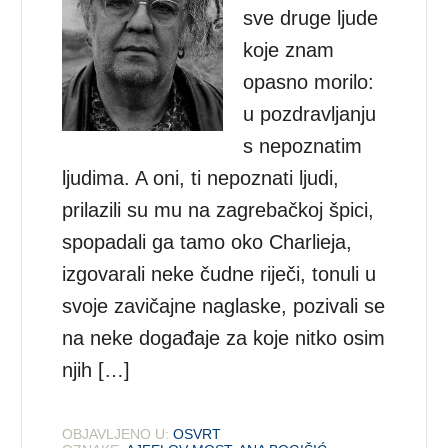
sve druge ljude
koje znam
opasno morilo:
u pozdravljanju
s nepoznatim
ljudima. A oni, ti nepoznati ljudi,
prilazili su mu na zagrebačkoj špici,
spopadali ga tamo oko Charlieja,
izgovarali neke čudne riječi, tonuli u
svoje zavičajne naglaske, pozivali se
na neke događaje za koje nitko osim
njih […]
OBJAVLJENO U:
OSVRT