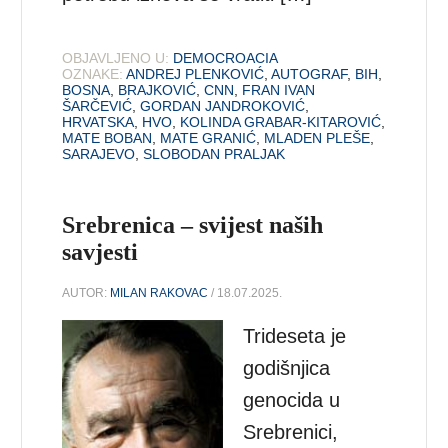
OBJAVLJENO U:
DEMOCROACIA
OZNAKE:
ANDREJ PLENKOVIĆ
,
AUTOGRAF
,
BIH
,
BOSNA
,
BRAJKOVIĆ
,
CNN
,
FRAN IVAN
ŠARČEVIĆ
,
GORDAN JANDROKOVIĆ
,
HRVATSKA
,
HVO
,
KOLINDA GRABAR-KITAROVIĆ
,
MATE BOBAN
,
MATE GRANIĆ
,
MLADEN PLEŠE
,
SARAJEVO
,
SLOBODAN PRALJAK
Srebrenica – svijest naših
savjesti
AUTOR:
MILAN RAKOVAC
/ 18.07.2025.
Trideseta je
godišnjica
genocida u
Srebrenici,