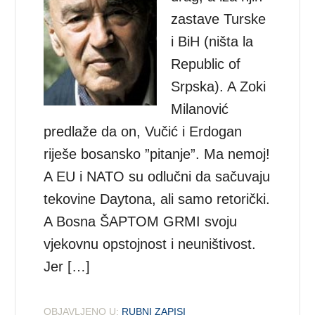
zastave Turske
i BiH (ništa la
Republic of
Srpska). A Zoki
Milanović
predlaže da on, Vučić i Erdogan
riješe bosansko ”pitanje”. Ma nemoj!
A EU i NATO su odlučni da sačuvaju
tekovine Daytona, ali samo retorički.
A Bosna ŠAPTOM GRMI svoju
vjekovnu opstojnost i neuništivost.
Jer […]
OBJAVLJENO U:
RUBNI ZAPISI