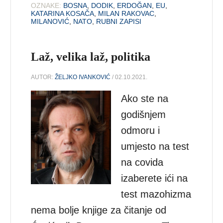
OZNAKE:
BOSNA
,
DODIK
,
ERDOĞAN
,
EU
,
KATARINA KOSAČA
,
MILAN RAKOVAC
,
MILANOVIĆ
,
NATO
,
RUBNI ZAPISI
Laž, velika laž, politika
AUTOR:
ŽELJKO IVANKOVIĆ
/ 02.10.2021.
Ako ste na
godišnjem
odmoru i
umjesto na test
na covida
izaberete ići na
test mazohizma
nema bolje knjige za čitanje od