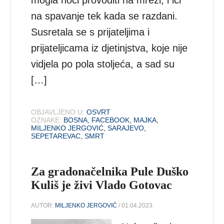
mogla noći provoditi na mreži, i ići
na spavanje tek kada se razdani.
Susretala se s prijateljima i
prijateljicama iz djetinjstva, koje nije
vidjela po pola stoljeća, a sad su
[…]
OBJAVLJENO U:
OSVRT
OZNAKE:
BOSNA
,
FACEBOOK
,
MAJKA
,
MILJENKO JERGOVIĆ
,
SARAJEVO
,
SEPETAREVAC
,
SMRT
Za gradonačelnika Pule Duško
Kuliš je živi Vlado Gotovac
AUTOR:
MILJENKO JERGOVIĆ
/ 01.04.2023.