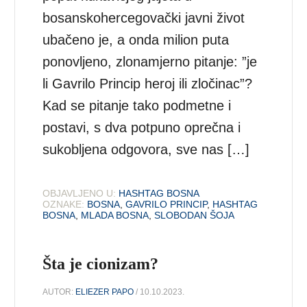
bosanskohercegovački javni život
ubačeno je, a onda milion puta
ponovljeno, zlonamjerno pitanje: ”je
li Gavrilo Princip heroj ili zločinac”?
Kad se pitanje tako podmetne i
postavi, s dva potpuno oprečna i
sukobljena odgovora, sve nas […]
OBJAVLJENO U:
HASHTAG BOSNA
OZNAKE:
BOSNA
,
GAVRILO PRINCIP
,
HASHTAG
BOSNA
,
MLADA BOSNA
,
SLOBODAN ŠOJA
Šta je cionizam?
AUTOR:
ELIEZER PAPO
/ 10.10.2023.