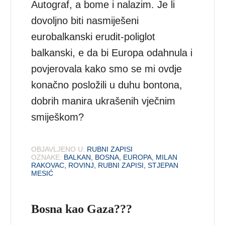
Autograf, a bome i nalazim. Je li
dovoljno biti nasmiješeni
eurobalkanski erudit-poliglot
balkanski, e da bi Europa odahnula i
povjerovala kako smo se mi ovdje
konačno posložili u duhu bontona,
dobrih manira ukrašenih vječnim
smiješkom?
OBJAVLJENO U:
RUBNI ZAPISI
OZNAKE:
BALKAN
,
BOSNA
,
EUROPA
,
MILAN
RAKOVAC
,
ROVINJ
,
RUBNI ZAPISI
,
STJEPAN
MESIĆ
Bosna kao Gaza???