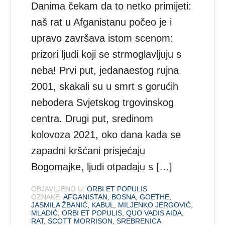
Danima čekam da to netko primijeti:
naš rat u Afganistanu počeo je i
upravo završava istom scenom:
prizori ljudi koji se strmoglavljuju s
neba! Prvi put, jedanaestog rujna
2001, skakali su u smrt s gorućih
nebodera Svjetskog trgovinskog
centra. Drugi put, sredinom
kolovoza 2021, oko dana kada se
zapadni kršćani prisjećaju
Bogomajke, ljudi otpadaju s […]
OBJAVLJENO U:
ORBI ET POPULIS
OZNAKE:
AFGANISTAN
,
BOSNA
,
GOETHE
,
JASMILA ŽBANIĆ
,
KABUL
,
MILJENKO JERGOVIĆ
,
MLADIĆ
,
ORBI ET POPULIS
,
QUO VADIS AIDA
,
RAT
,
SCOTT MORRISON
,
SREBRENICA