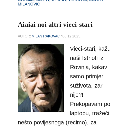
MILANOVIĆ
Aiaiai noi altri vieci-stari
AUTOR:
MILAN RAKOVAC
/ 06.12.2025.
Vieci-stari, kažu
naši Istrioti iz
Rovinja, kakav
samo primjer
suživota, zar
nije?!
Prekopavam po
laptopu, tražeći
nešto povijesnoga (recimo), za