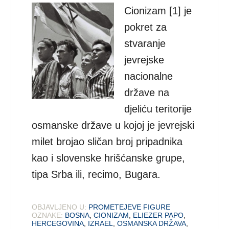
Cionizam [1] je
pokret za
stvaranje
jevrejske
nacionalne
države na
djeliću teritorije
osmanske države u kojoj je jevrejski
milet brojao sličan broj pripadnika
kao i slovenske hrišćanske grupe,
tipa Srba ili, recimo, Bugara.
OBJAVLJENO U:
PROMETEJEVE FIGURE
OZNAKE:
BOSNA
,
CIONIZAM
,
ELIEZER PAPO
,
HERCEGOVINA
,
IZRAEL
,
OSMANSKA DRŽAVA
,