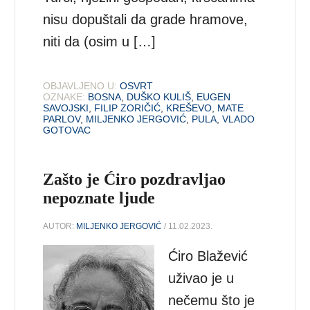
nisu dopuštali da grade hramove,
niti da (osim u […]
OBJAVLJENO U:
OSVRT
OZNAKE:
BOSNA
,
DUŠKO KULIŠ
,
EUGEN
SAVOJSKI
,
FILIP ZORIČIĆ
,
KREŠEVO
,
MATE
PARLOV
,
MILJENKO JERGOVIĆ
,
PULA
,
VLADO
GOTOVAC
Zašto je Ćiro pozdravljao
nepoznate ljude
AUTOR:
MILJENKO JERGOVIĆ
/ 11.02.2023.
Ćiro Blažević
uživao je u
nečemu što je