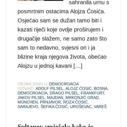
sahranila urnu s
posmrtnim ostacima Alojza Ćosića.
Osjećao sam se dužan tamo biti i
kazati riječi koje ovdje proširujem i
drugačije slažem, ne samo zato što
sam to nedavno, svjesni on i ja
blizine kraja njegova života, obećao
Alojzu u jednoj kavani […]
OBJAVLJENO U:
DEMOCROACIA
OZNAKE:
ADOLF PILSEL
,
ALOJZ ĆOSIĆ
,
BOSNA
,
DEMOCROACIA
,
DRAGO PILSEL
,
FRANKFURT
,
JAKOV PILSEL
,
MAJDAN
,
MRKONJIĆ GRAD
,
MÜNCHEN
,
PRNJAVOR
,
ROZA ĆOSIĆ
,
SARAJEVO
,
ŠEFIKA ĆOSIĆ
,
UROŠEVAC
,
VAREŠ
Sultanov smješak: kako je