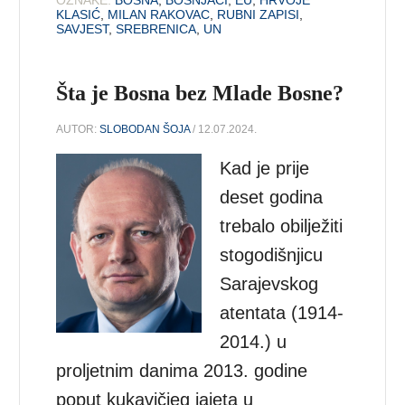
KLASIĆ
,
MILAN RAKOVAC
,
RUBNI ZAPISI
,
SAVJEST
,
SREBRENICA
,
UN
Šta je Bosna bez Mlade Bosne?
AUTOR:
SLOBODAN ŠOJA
/ 12.07.2024.
Kad je prije
deset godina
trebalo obilježiti
stogodišnjicu
Sarajevskog
atentata (1914-
2014.) u
proljetnim danima 2013. godine
poput kukavičjeg jajeta u