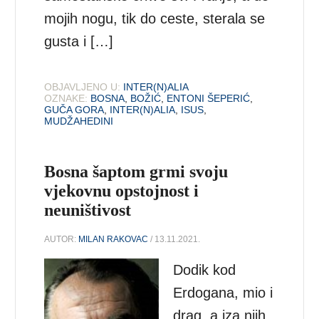
mojih nogu, tik do ceste, sterala se
gusta i […]
OBJAVLJENO U:
INTER(N)ALIA
OZNAKE:
BOSNA
,
BOŽIĆ
,
ENTONI ŠEPERIĆ
,
GUČA GORA
,
INTER(N)ALIA
,
ISUS
,
MUDŽAHEDINI
Bosna šaptom grmi svoju
vjekovnu opstojnost i
neuništivost
AUTOR:
MILAN RAKOVAC
/ 13.11.2021.
Dodik kod
Erdogana, mio i
drag, a iza njih