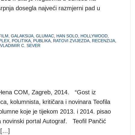
rpnja dosegla najveći razmjerni pad u
FILM
,
GALAKSIJA
,
GLUMAC
,
HAN SOLO
,
HOLLYWOOD
,
PLEX
,
POLITIKA
,
PUBLIKA
,
RATOVI ZVIJEZDA
,
RECENZIJA
,
VLADIMIR C. SEVER
”, Hena COM, Zagreb, 2014. “Gost iz
ca, kolumnista, kritičara i novinara Teofila
kolumne koje je tijekom 2013. i 2014. pisao
a novinski portal Autograf. Teofil Pančić
 […]