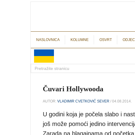
NASLOVNICA
KOLUMNE
OSVRT
ODJEC
Čuvari Hollywooda
AUTOR:
VLADIMIR CVETKOVIĆ SEVER
/ 04.08.2014.
U godini koja je počela slabo i nas
još može pomoći jedino intervencija
Zarada na blagajnama od početka 