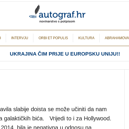
I
INTERVJU
ORBI ET POPULIS
KULTURA
ABRAHAMOVA
UKRAJINA ČIM PRIJE U EUROPSKU UNIJU!!
tavila slabije doista se može učiniti da nam
 galaktičkih bića. Vrijedi to i za Hollywood.
2014. bila je negativna u odnosu na