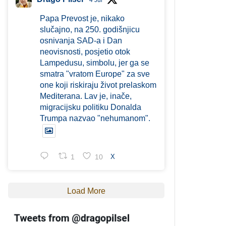
4 Jul
Papa Prevost je, nikako
slučajno, na 250. godišnjicu
osnivanja SAD-a i Dan
neovisnosti, posjetio otok
Lampedusu, simbolu, jer ga se
smatra "vratom Europe" za sve
one koji riskiraju život prelaskom
Mediterana. Lav je, inače,
migracijsku politiku Donalda
Trumpa nazvao "nehumanom".
1
10
X
Load More