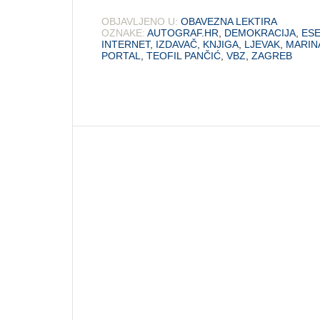
OBJAVLJENO U:
OBAVEZNA LEKTIRA
OZNAKE:
AUTOGRAF.HR
,
DEMOKRACIJA
,
ESE
INTERNET
,
IZDAVAČ
,
KNJIGA
,
LJEVAK
,
MARINA
PORTAL
,
TEOFIL PANČIĆ
,
VBZ
,
ZAGREB