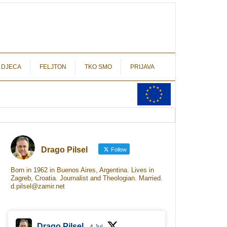
autograf.hr
novinarstvo s potpisom
 DJECA
FELJTON
TKO SMO
PRIJAVA
Drago Pilsel
Follow
Born in 1962 in Buenos Aires, Argentina. Lives in
Zagreb, Croatia. Journalist and Theologian. Married.
d.pilsel@zamir.net
Drago Pilsel