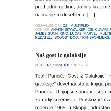
prethodnu godinu, da bi s krajem s
najmanje tri desetljeća: […]
OBJAVLJENO U:
CSI: MULTIPLEX
OZNAKE:
ANAKIN SKYWALKER
,
CSI
,
ČUVARI
,
JAMES GUNN
,
KINO
,
LUCAS
,
MARVEL
,
MULTI
REDATELJ
,
SCOOBY-DOO
,
TRANSFORMERS
,
Naš gost iz galaksije
AUTOR:
MARINA VUJČIĆ
/ 10.07.2014.
Teofil Pančić, ”Gost iz Galaksije
galaksije” devetnaesta je knjiga pis
Pančića. U njoj su sabrani eseji i 
za radijsku emisiju “Praskozor” i z
rođen je 1965. u Skopju, odrastao