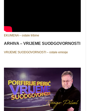
EKUMENA – ostale tribine
ARHIVA – VRIJEME SUODGOVORNOSTI
VRIJEME SUODGOVORNOSTI – ostale emisije