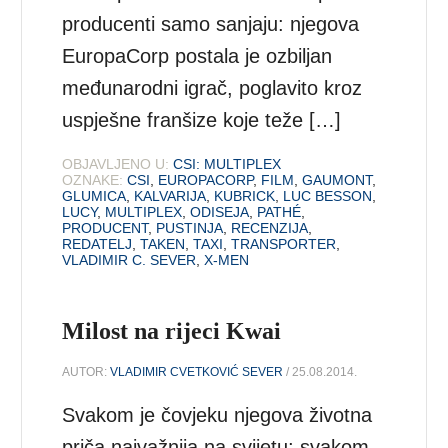
producenti samo sanjaju: njegova
EuropaCorp postala je ozbiljan
međunarodni igrač, poglavito kroz
uspješne franšize koje teže […]
OBJAVLJENO U:
CSI: MULTIPLEX
OZNAKE:
CSI
,
EUROPACORP
,
FILM
,
GAUMONT
,
GLUMICA
,
KALVARIJA
,
KUBRICK
,
LUC BESSON
,
LUCY
,
MULTIPLEX
,
ODISEJA
,
PATHÉ
,
PRODUCENT
,
PUSTINJA
,
RECENZIJA
,
REDATELJ
,
TAKEN
,
TAXI
,
TRANSPORTER
,
VLADIMIR C. SEVER
,
X-MEN
Milost na rijeci Kwai
AUTOR:
VLADIMIR CVETKOVIĆ SEVER
/ 25.08.2014.
Svakom je čovjeku njegova životna
priča najvažnija na svijetu; svakom