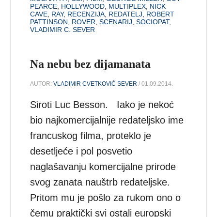
PEARCE
,
HOLLYWOOD
,
MULTIPLEX
,
NICK
CAVE
,
RAY
,
RECENZIJA
,
REDATELJ
,
ROBERT
PATTINSON
,
ROVER
,
SCENARIJ
,
SOCIOPAT
,
VLADIMIR C. SEVER
Na nebu bez dijamanata
AUTOR:
VLADIMIR CVETKOVIĆ SEVER
/ 01.09.2014.
Siroti Luc Besson. Iako je nekoć
bio najkomercijalnije redateljsko ime
francuskog filma, proteklo je
desetljeće i pol posvetio
naglašavanju komercijalne prirode
svog zanata nauštrb redateljske.
Pritom mu je pošlo za rukom ono o
čemu praktički svi ostali europski