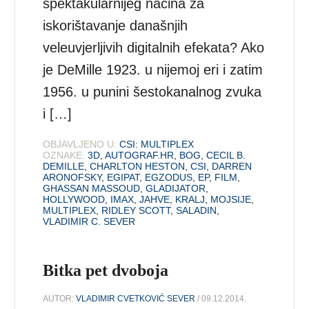
spektakularnijeg načina za
iskorištavanje današnjih
veleuvjerljivih digitalnih efekata? Ako
je DeMille 1923. u nijemoj eri i zatim
1956. u punini šestokanalnog zvuka
i […]
OBJAVLJENO U:
CSI: MULTIPLEX
OZNAKE:
3D
,
AUTOGRAF.HR
,
BOG
,
CECIL B.
DEMILLE
,
CHARLTON HESTON
,
CSI
,
DARREN
ARONOFSKY
,
EGIPAT
,
EGZODUS
,
EP
,
FILM
,
GHASSAN MASSOUD
,
GLADIJATOR
,
HOLLYWOOD
,
IMAX
,
JAHVE
,
KRALJ
,
MOJSIJE
,
MULTIPLEX
,
RIDLEY SCOTT
,
SALADIN
,
VLADIMIR C. SEVER
Bitka pet dvoboja
AUTOR:
VLADIMIR CVETKOVIĆ SEVER
/ 09.12.2014.