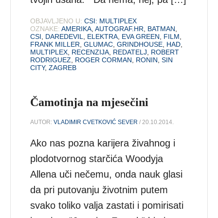
OBJAVLJENO U:
CSI: MULTIPLEX
OZNAKE:
AMERIKA
,
AUTOGRAF.HR
,
BATMAN
,
CSI
,
DAREDEVIL
,
ELEKTRA
,
EVA GREEN
,
FILM
,
FRANK MILLER
,
GLUMAC
,
GRINDHOUSE
,
HAD
,
MULTIPLEX
,
RECENZIJA
,
REDATELJ
,
ROBERT
RODRIGUEZ
,
ROGER CORMAN
,
RONIN
,
SIN
CITY
,
ZAGREB
Čamotinja na mjesečini
AUTOR:
VLADIMIR CVETKOVIĆ SEVER
/ 20.10.2014.
Ako nas pozna karijera živahnog i
plodotvornog starčića Woodyja
Allena uči nečemu, onda nauk glasi
da pri putovanju životnim putem
svako toliko valja zastati i pomirisati