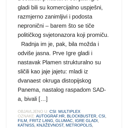
gladi bili su komercijalno uspješni,
razmjerno zanimljivi i podosta
nepronični – barem što se tiče
političkog svjetonazora koji promiču.
Radnja im je, pak, bila možda i
odviše jasna. Prve Igre gladi i
nastavak Plamen strukturalno su
sličili kao jaje jajetu: mladi iz
dvanaest okruga distopijskog
Panema, nastalog raspadom SAD-
a, bivali […]
OBJAVLJENO U:
CSI: MULTIPLEX
OZNAKE:
AUTOGRAF.HR
,
BLOCKBUSTER
,
CSI
,
FILM
,
FRITZ LANG
,
GLUMAC
,
IGRE GLADI
,
KATNISS
,
KNJIŽEVNOST
,
METROPOLIS
,