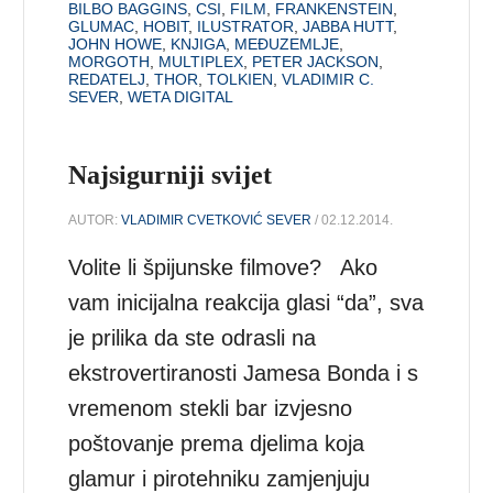
BILBO BAGGINS
,
CSI
,
FILM
,
FRANKENSTEIN
,
GLUMAC
,
HOBIT
,
ILUSTRATOR
,
JABBA HUTT
,
JOHN HOWE
,
KNJIGA
,
MEĐUZEMLJE
,
MORGOTH
,
MULTIPLEX
,
PETER JACKSON
,
REDATELJ
,
THOR
,
TOLKIEN
,
VLADIMIR C.
SEVER
,
WETA DIGITAL
Najsigurniji svijet
AUTOR:
VLADIMIR CVETKOVIĆ SEVER
/ 02.12.2014.
Volite li špijunske filmove? Ako
vam inicijalna reakcija glasi “da”, sva
je prilika da ste odrasli na
ekstrovertiranosti Jamesa Bonda i s
vremenom stekli bar izvjesno
poštovanje prema djelima koja
glamur i pirotehniku zamjenjuju