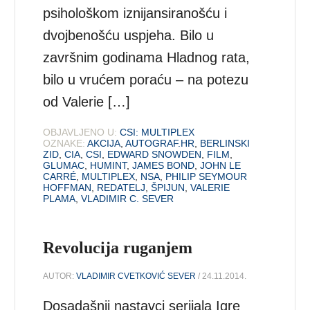
psihološkom iznijansiranošću i
dvojbenošću uspjeha. Bilo u
završnim godinama Hladnog rata,
bilo u vrućem poraću – na potezu
od Valerie […]
OBJAVLJENO U:
CSI: MULTIPLEX
OZNAKE:
AKCIJA
,
AUTOGRAF.HR
,
BERLINSKI
ZID
,
CIA
,
CSI
,
EDWARD SNOWDEN
,
FILM
,
GLUMAC
,
HUMINT
,
JAMES BOND
,
JOHN LE
CARRÉ
,
MULTIPLEX
,
NSA
,
PHILIP SEYMOUR
HOFFMAN
,
REDATELJ
,
ŠPIJUN
,
VALERIE
PLAMA
,
VLADIMIR C. SEVER
Revolucija ruganjem
AUTOR:
VLADIMIR CVETKOVIĆ SEVER
/ 24.11.2014.
Dosadašnji nastavci serijala Igre