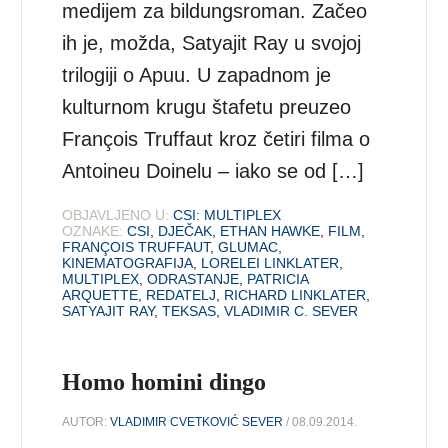
medijem za bildungsroman. Začeo
ih je, možda, Satyajit Ray u svojoj
trilogiji o Apuu. U zapadnom je
kulturnom krugu štafetu preuzeo
François Truffaut kroz četiri filma o
Antoineu Doinelu – iako se od […]
OBJAVLJENO U:
CSI: MULTIPLEX
OZNAKE:
CSI
,
DJEČAK
,
ETHAN HAWKE
,
FILM
,
FRANÇOIS TRUFFAUT
,
GLUMAC
,
KINEMATOGRAFIJA
,
LORELEI LINKLATER
,
MULTIPLEX
,
ODRASTANJE
,
PATRICIA
ARQUETTE
,
REDATELJ
,
RICHARD LINKLATER
,
SATYAJIT RAY
,
TEKSAS
,
VLADIMIR C. SEVER
Homo homini dingo
AUTOR:
VLADIMIR CVETKOVIĆ SEVER
/ 08.09.2014.