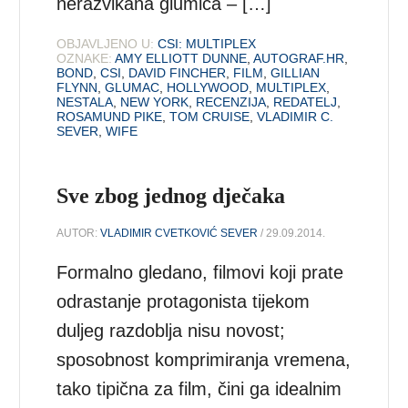
nerazvikana glumica – […]
OBJAVLJENO U:
CSI: MULTIPLEX
OZNAKE:
AMY ELLIOTT DUNNE
,
AUTOGRAF.HR
,
BOND
,
CSI
,
DAVID FINCHER
,
FILM
,
GILLIAN
FLYNN
,
GLUMAC
,
HOLLYWOOD
,
MULTIPLEX
,
NESTALA
,
NEW YORK
,
RECENZIJA
,
REDATELJ
,
ROSAMUND PIKE
,
TOM CRUISE
,
VLADIMIR C.
SEVER
,
WIFE
Sve zbog jednog dječaka
AUTOR:
VLADIMIR CVETKOVIĆ SEVER
/ 29.09.2014.
Formalno gledano, filmovi koji prate
odrastanje protagonista tijekom
duljeg razdoblja nisu novost;
sposobnost komprimiranja vremena,
tako tipična za film, čini ga idealnim