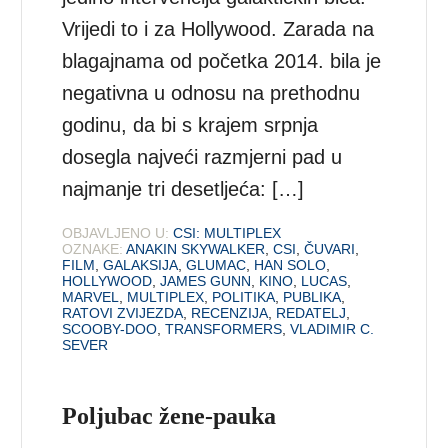
Vrijedi to i za Hollywood. Zarada na
blagajnama od početka 2014. bila je
negativna u odnosu na prethodnu
godinu, da bi s krajem srpnja
dosegla najveći razmjerni pad u
najmanje tri desetljeća: […]
OBJAVLJENO U:
CSI: MULTIPLEX
OZNAKE:
ANAKIN SKYWALKER
,
CSI
,
ČUVARI
,
FILM
,
GALAKSIJA
,
GLUMAC
,
HAN SOLO
,
HOLLYWOOD
,
JAMES GUNN
,
KINO
,
LUCAS
,
MARVEL
,
MULTIPLEX
,
POLITIKA
,
PUBLIKA
,
RATOVI ZVIJEZDA
,
RECENZIJA
,
REDATELJ
,
SCOOBY-DOO
,
TRANSFORMERS
,
VLADIMIR C.
SEVER
Poljubac žene-pauka