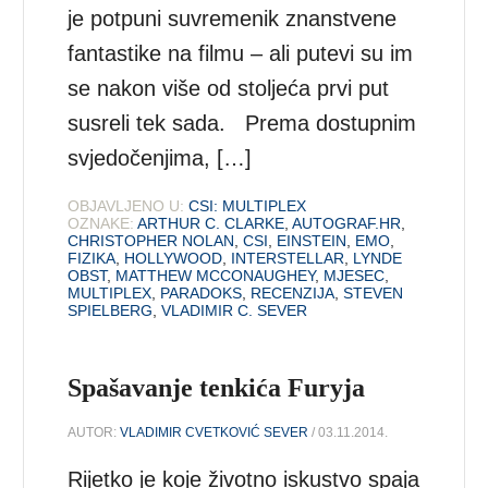
je potpuni suvremenik znanstvene
fantastike na filmu – ali putevi su im
se nakon više od stoljeća prvi put
susreli tek sada. Prema dostupnim
svjedočenjima, […]
OBJAVLJENO U:
CSI: MULTIPLEX
OZNAKE:
ARTHUR C. CLARKE
,
AUTOGRAF.HR
,
CHRISTOPHER NOLAN
,
CSI
,
EINSTEIN
,
EMO
,
FIZIKA
,
HOLLYWOOD
,
INTERSTELLAR
,
LYNDE
OBST
,
MATTHEW MCCONAUGHEY
,
MJESEC
,
MULTIPLEX
,
PARADOKS
,
RECENZIJA
,
STEVEN
SPIELBERG
,
VLADIMIR C. SEVER
Spašavanje tenkića Furyja
AUTOR:
VLADIMIR CVETKOVIĆ SEVER
/ 03.11.2014.
Rijetko je koje životno iskustvo spaja