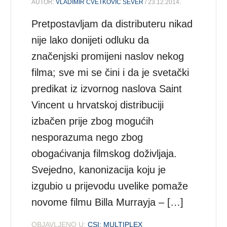
AUTOR:
VLADIMIR CVETKOVIĆ SEVER
/ 23.12.2014.
Pretpostavljam da distributeru nikad
nije lako donijeti odluku da
značenjski promijeni naslov nekog
filma; sve mi se čini i da je svetački
predikat iz izvornog naslova Saint
Vincent u hrvatskoj distribuciji
izbačen prije zbog mogućih
nesporazuma nego zbog
obogaćivanja filmskog doživljaja.
Svejedno, kanonizacija koju je
izgubio u prijevodu uvelike pomaže
novome filmu Billa Murrayja – […]
OBJAVLJENO U:
CSI: MULTIPLEX