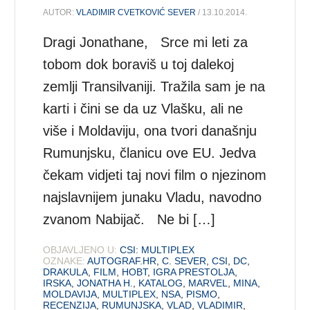
AUTOR:
VLADIMIR CVETKOVIĆ SEVER
/ 13.10.2014.
Dragi Jonathane, Srce mi leti za
tobom dok boraviš u toj dalekoj
zemlji Transilvaniji. Tražila sam je na
karti i čini se da uz Vlašku, ali ne
više i Moldaviju, ona tvori današnju
Rumunjsku, članicu ove EU. Jedva
čekam vidjeti taj novi film o njezinom
najslavnijem junaku Vladu, navodno
zvanom Nabijač. Ne bi […]
OBJAVLJENO U:
CSI: MULTIPLEX
OZNAKE:
AUTOGRAF.HR
,
C. SEVER
,
CSI
,
DC
,
DRAKULA
,
FILM
,
HOBT
,
IGRA PRESTOLJA
,
IRSKA
,
JONATHA H.
,
KATALOG
,
MARVEL
,
MINA
,
MOLDAVIJA
,
MULTIPLEX
,
NSA
,
PISMO
,
RECENZIJA
,
RUMUNJSKA
,
VLAD
,
VLADIMIR
,