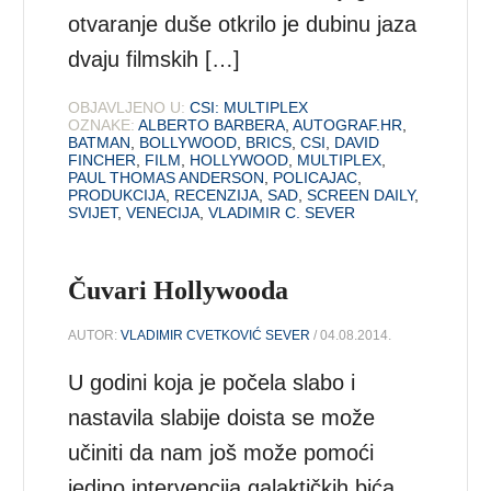
otvaranje duše otkrilo je dubinu jaza
dvaju filmskih […]
OBJAVLJENO U:
CSI: MULTIPLEX
OZNAKE:
ALBERTO BARBERA
,
AUTOGRAF.HR
,
BATMAN
,
BOLLYWOOD
,
BRICS
,
CSI
,
DAVID
FINCHER
,
FILM
,
HOLLYWOOD
,
MULTIPLEX
,
PAUL THOMAS ANDERSON
,
POLICAJAC
,
PRODUKCIJA
,
RECENZIJA
,
SAD
,
SCREEN DAILY
,
SVIJET
,
VENECIJA
,
VLADIMIR C. SEVER
Čuvari Hollywooda
AUTOR:
VLADIMIR CVETKOVIĆ SEVER
/ 04.08.2014.
U godini koja je počela slabo i
nastavila slabije doista se može
učiniti da nam još može pomoći
jedino intervencija galaktičkih bića.