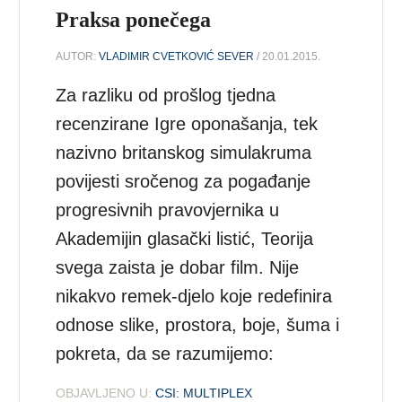
Praksa ponečega
AUTOR:
VLADIMIR CVETKOVIĆ SEVER
/ 20.01.2015.
Za razliku od prošlog tjedna
recenzirane Igre oponašanja, tek
nazivno britanskog simulakruma
povijesti sročenog za pogađanje
progresivnih pravovjernika u
Akademijin glasački listić, Teorija
svega zaista je dobar film. Nije
nikakvo remek-djelo koje redefinira
odnose slike, prostora, boje, šuma i
pokreta, da se razumijemo:
OBJAVLJENO U:
CSI: MULTIPLEX