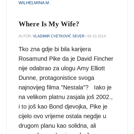
WILHELMINA M.
Where Is My Wife?
AUTOR:
VLADIMIR CVETKOVIĆ SEVER
/ 06.10.2014.
Tko zna gdje bi bila karijera
Rosamund Pike da je David Fincher
nije odabrao za ulogu Amy Elliott
Dunne, protagonistice svoga
najnovijeg filma ”Nestala”? Iako je
na velikom platnu zasjala još 2002.,
i to još kao Bond djevojka, Pike je
cijelo ovo vrijeme ostala negdje u
drugom planu kao solidna, ali