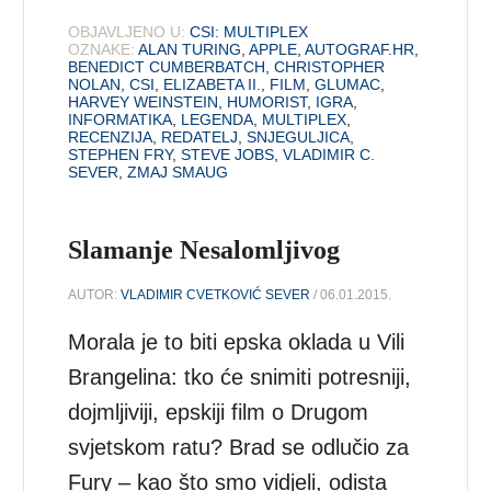
OBJAVLJENO U:
CSI: MULTIPLEX
OZNAKE:
ALAN TURING
,
APPLE
,
AUTOGRAF.HR
,
BENEDICT CUMBERBATCH
,
CHRISTOPHER
NOLAN
,
CSI
,
ELIZABETA II.
,
FILM
,
GLUMAC
,
HARVEY WEINSTEIN
,
HUMORIST
,
IGRA
,
INFORMATIKA
,
LEGENDA
,
MULTIPLEX
,
RECENZIJA
,
REDATELJ
,
SNJEGULJICA
,
STEPHEN FRY
,
STEVE JOBS
,
VLADIMIR C.
SEVER
,
ZMAJ SMAUG
Slamanje Nesalomljivog
AUTOR:
VLADIMIR CVETKOVIĆ SEVER
/ 06.01.2015.
Morala je to biti epska oklada u Vili
Brangelina: tko će snimiti potresniji,
dojmljiviji, epskiji film o Drugom
svjetskom ratu? Brad se odlučio za
Fury – kao što smo vidjeli, odista