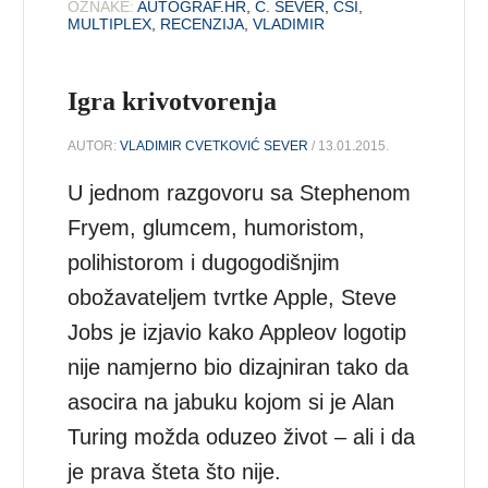
OZNAKE:
AUTOGRAF.HR
,
C. SEVER
,
CSI
,
MULTIPLEX
,
RECENZIJA
,
VLADIMIR
Igra krivotvorenja
AUTOR:
VLADIMIR CVETKOVIĆ SEVER
/ 13.01.2015.
U jednom razgovoru sa Stephenom
Fryem, glumcem, humoristom,
polihistorom i dugogodišnjim
obožavateljem tvrtke Apple, Steve
Jobs je izjavio kako Appleov logotip
nije namjerno bio dizajniran tako da
asocira na jabuku kojom si je Alan
Turing možda oduzeo život – ali i da
je prava šteta što nije.