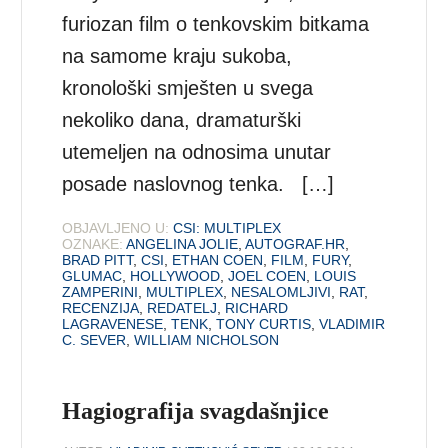
furiozan film o tenkovskim bitkama
na samome kraju sukoba,
kronološki smješten u svega
nekoliko dana, dramaturški
utemeljen na odnosima unutar
posade naslovnog tenka. […]
OBJAVLJENO U:
CSI: MULTIPLEX
OZNAKE:
ANGELINA JOLIE
,
AUTOGRAF.HR
,
BRAD PITT
,
CSI
,
ETHAN COEN
,
FILM
,
FURY
,
GLUMAC
,
HOLLYWOOD
,
JOEL COEN
,
LOUIS
ZAMPERINI
,
MULTIPLEX
,
NESALOMLJIVI
,
RAT
,
RECENZIJA
,
REDATELJ
,
RICHARD
LAGRAVENESE
,
TENK
,
TONY CURTIS
,
VLADIMIR
C. SEVER
,
WILLIAM NICHOLSON
Hagiografija svagdašnjice