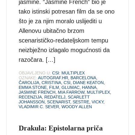
jasmine. ”Jasmine French” bio je
tako istinski potresan film da se ono
što je za njim moralo uslijediti u
Allenovu ubitačno brzom
scenarističko-redateljskom tempu
neizbježno izlagalo mogućnosti da
razočara. […]
OBJAVLJENO U:
CSI: MULTIPLEX
OZNAKE:
AUTOGRAF.HR
,
BARCELONA
,
ČAROLIJA
,
CRISTINA
,
CSI
,
DIANE KEATON
,
EMMA STONE
,
FILM
,
GLUMAC
,
HANNA
,
JASMINE FRENCH
,
MIA FARROW
,
MULTIPLEX
,
RECENZIJA
,
REDATELJ
,
SCARLETT
JOHANSSON
,
SCENARIST
,
SESTRE
,
VICKY
,
VLADIMIR C. SEVER
,
WOODY ALLEN
Drakula: Epistolarna priča