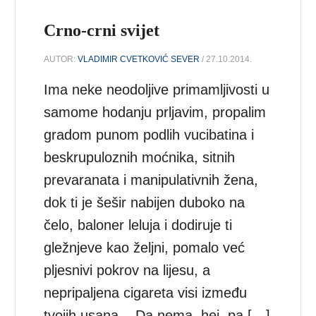
Crno-crni svijet
AUTOR:
VLADIMIR CVETKOVIĆ SEVER
/ 27.10.2014.
Ima neke neodoljive primamljivosti u
samome hodanju prljavim, propalim
gradom punom podlih vucibatina i
beskrupuloznih moćnika, sitnih
prevaranata i manipulativnih žena,
dok ti je šešir nabijen duboko na
čelo, baloner leluja i dodiruje ti
gležnjeve kao željni, pomalo već
pljesnivi pokrov na lijesu, a
nepripaljena cigareta visi između
tvojih usana. Da nema, hej, pa […]