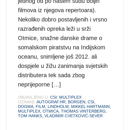
jednog od po našem sudu boljih
filmova iz njegova repertoara).
Nekoliko dobro postavljenih i vrsno
razrađenih opreka leži u srži
Otmice, snažne danske drame o
somalskom piratstvu na Indijskom
oceanu, snimljene još 2012. ali
dospjele u žižu zanimanja svjetskih
distributera tek sada zbog
neprijeporne […]
OBJAVLJENO U:
CSI: MULTIPLEX
OZNAKE:
AUTOGRAF.HR
,
BORGEN
,
CSI
,
DOGMA
,
FILM
,
LINDHOLM
,
MIKKEL HARTMANN
,
MULTIPLEX
,
OTMICA
,
THOMAS VINTERBERG
,
TOM HANKS
,
VLADIMIR CVETKOVIĆ-SEVER