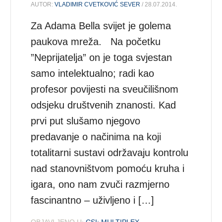
AUTOR:
VLADIMIR CVETKOVIĆ SEVER
/ 28.07.2014.
Za Adama Bella svijet je golema
paukova mreža. Na početku
”Neprijatelja” on je toga svjestan
samo intelektualno; radi kao
profesor povijesti na sveučilišnom
odsjeku društvenih znanosti. Kad
prvi put slušamo njegovo
predavanje o načinima na koji
totalitarni sustavi održavaju kontrolu
nad stanovništvom pomoću kruha i
igara, ono nam zvuči razmjerno
fascinantno – uživljeno i […]
OBJAVLJENO U:
CSI: MULTIPLEX