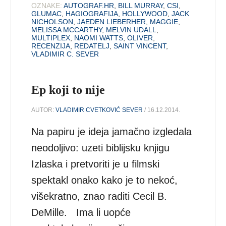
OZNAKE:
AUTOGRAF.HR
,
BILL MURRAY
,
CSI
,
GLUMAC
,
HAGIOGRAFIJA
,
HOLLYWOOD
,
JACK
NICHOLSON
,
JAEDEN LIEBERHER
,
MAGGIE
,
MELISSA MCCARTHY
,
MELVIN UDALL
,
MULTIPLEX
,
NAOMI WATTS
,
OLIVER
,
RECENZIJA
,
REDATELJ
,
SAINT VINCENT
,
VLADIMIR C. SEVER
Ep koji to nije
AUTOR:
VLADIMIR CVETKOVIĆ SEVER
/ 16.12.2014.
Na papiru je ideja jamačno izgledala
neodoljivo: uzeti biblijsku knjigu
Izlaska i pretvoriti je u filmski
spektakl onako kako je to nekoć,
višekratno, znao raditi Cecil B.
DeMille. Ima li uopće