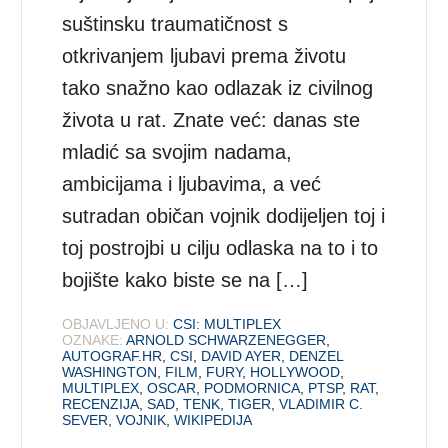
suštinsku traumatičnost s
otkrivanjem ljubavi prema životu
tako snažno kao odlazak iz civilnog
života u rat. Znate već: danas ste
mladić sa svojim nadama,
ambicijama i ljubavima, a već
sutradan običan vojnik dodijeljen toj i
toj postrojbi u cilju odlaska na to i to
bojište kako biste se na […]
OBJAVLJENO U:
CSI: MULTIPLEX
OZNAKE:
ARNOLD SCHWARZENEGGER
,
AUTOGRAF.HR
,
CSI
,
DAVID AYER
,
DENZEL
WASHINGTON
,
FILM
,
FURY
,
HOLLYWOOD
,
MULTIPLEX
,
OSCAR
,
PODMORNICA
,
PTSP
,
RAT
,
RECENZIJA
,
SAD
,
TENK
,
TIGER
,
VLADIMIR C.
SEVER
,
VOJNIK
,
WIKIPEDIJA