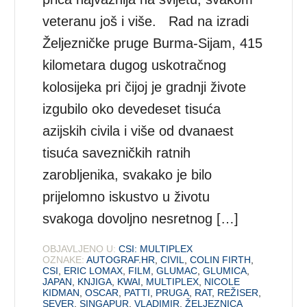
veteranu još i više. Rad na izradi
Željezničke pruge Burma-Sijam, 415
kilometara dugog uskotračnog
kolosijeka pri čijoj je gradnji živote
izgubilo oko devedeset tisuća
azijskih civila i više od dvanaest
tisuća savezničkih ratnih
zarobljenika, svakako je bilo
prijelomno iskustvo u životu
svakoga dovoljno nesretnog […]
OBJAVLJENO U:
CSI: MULTIPLEX
OZNAKE:
AUTOGRAF.HR
,
CIVIL
,
COLIN FIRTH
,
CSI
,
ERIC LOMAX
,
FILM
,
GLUMAC
,
GLUMICA
,
JAPAN
,
KNJIGA
,
KWAI
,
MULTIPLEX
,
NICOLE
KIDMAN
,
OSCAR
,
PATTI
,
PRUGA
,
RAT
,
REŽISER
,
SEVER
,
SINGAPUR
,
VLADIMIR
,
ŽELJEZNICA