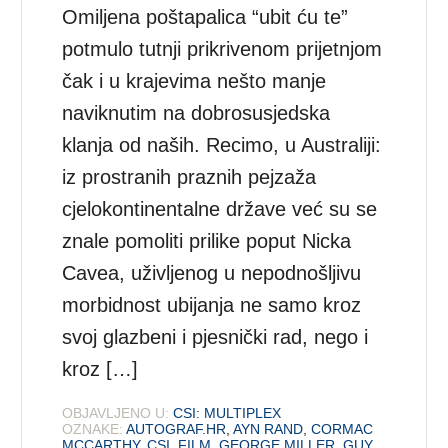
Omiljena poštapalica “ubit ću te”
potmulo tutnji prikrivenom prijetnjom
čak i u krajevima nešto manje
naviknutim na dobrosusjedska
klanja od naših. Recimo, u Australiji:
iz prostranih praznih pejzaža
cjelokontinentalne države već su se
znale pomoliti prilike poput Nicka
Cavea, uživljenog u nepodnošljivu
morbidnost ubijanja ne samo kroz
svoj glazbeni i pjesnički rad, nego i
kroz […]
OBJAVLJENO U:
CSI: MULTIPLEX
OZNAKE:
AUTOGRAF.HR
,
AYN RAND
,
CORMAC
MCCARTHY
,
CSI
,
FILM
,
GEORGE MILLER
,
GUY