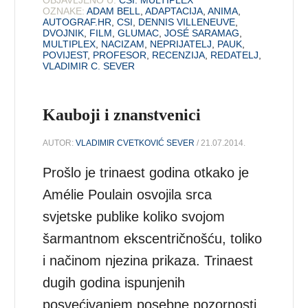
OZNAKE:
ADAM BELL
,
ADAPTACIJA
,
ANIMA
,
AUTOGRAF.HR
,
CSI
,
DENNIS VILLENEUVE
,
DVOJNIK
,
FILM
,
GLUMAC
,
JOSÉ SARAMAG
,
MULTIPLEX
,
NACIZAM
,
NEPRIJATELJ
,
PAUK
,
POVIJEST
,
PROFESOR
,
RECENZIJA
,
REDATELJ
,
VLADIMIR C. SEVER
Kauboji i znanstvenici
AUTOR:
VLADIMIR CVETKOVIĆ SEVER
/ 21.07.2014.
Prošlo je trinaest godina otkako je
Amélie Poulain osvojila srca
svjetske publike koliko svojom
šarmantnom ekscentričnošću, toliko
i načinom njezina prikaza. Trinaest
dugih godina ispunjenih
posvećivanjem posebne pozornosti