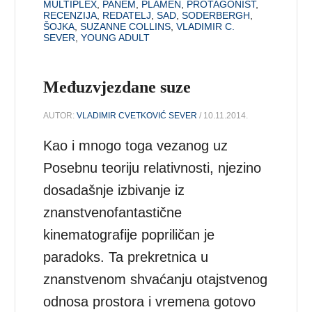
MULTIPLEX
,
PANEM
,
PLAMEN
,
PROTAGONIST
,
RECENZIJA
,
REDATELJ
,
SAD
,
SODERBERGH
,
ŠOJKA
,
SUZANNE COLLINS
,
VLADIMIR C.
SEVER
,
YOUNG ADULT
Međuzvjezdane suze
AUTOR:
VLADIMIR CVETKOVIĆ SEVER
/ 10.11.2014.
Kao i mnogo toga vezanog uz
Posebnu teoriju relativnosti, njezino
dosadašnje izbivanje iz
znanstvenofantastične
kinematografije popriličan je
paradoks. Ta prekretnica u
znanstvenom shvaćanju otajstvenog
odnosa prostora i vremena gotovo