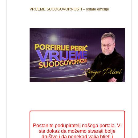
VRIJEME SUODGOVORNOSTI – ostale emisije
Postanite podupiratelj našega portala. Vi
ste dokaz da možemo stvarati bolje
društvo i da ponekad valja htjeti i