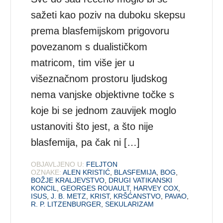
sažeti kao poziv na duboku skepsu
prema blasfemijskom prigovoru
povezanom s dualističkom
matricom, tim više jer u
višeznačnom prostoru ljudskog
nema vanjske objektivne točke s
koje bi se jednom zauvijek moglo
ustanoviti što jest, a što nije
blasfemija, pa čak ni […]
OBJAVLJENO U:
FELJTON
OZNAKE:
ALEN KRISTIĆ
,
BLASFEMIJA
,
BOG
,
BOŽJE KRALJEVSTVO
,
DRUGI VATIKANSKI
KONCIL
,
GEORGES ROUAULT
,
HARVEY COX
,
ISUS
,
J. B. METZ
,
KRIST
,
KRŠĆANSTVO
,
PAVAO
,
R. P. LITZENBURGER
,
SEKULARIZAM