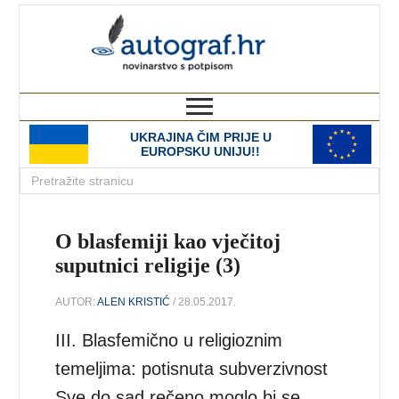
autograf.hr
novinarstvo s potpisom
UKRAJINA ČIM PRIJE U
EUROPSKU UNIJU!!
O blasfemiji kao vječitoj
suputnici religije (3)
AUTOR:
ALEN KRISTIĆ
/ 28.05.2017.
III. Blasfemično u religioznim
temeljima: potisnuta subverzivnost
Sve do sad rečeno moglo bi se