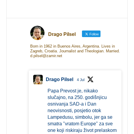
Drago Pilsel
Follow
Born in 1962 in Buenos Aires, Argentina. Lives in
Zagreb, Croatia. Journalist and Theologian. Married.
d.pilsel@zamir.net
Drago Pilsel
4 Jul
Papa Prevost je, nikako
slučajno, na 250. godišnjicu
osnivanja SAD-a i Dan
neovisnosti, posjetio otok
Lampedusu, simbolu, jer ga se
smatra "vratom Europe" za sve
one koji riskiraju život prelaskom