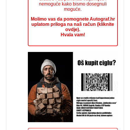
nemoguće kako bismo dosegnuli
moguće.
Molimo vas da pomognete Autograf.hr
uplatom priloga na naš račun (kliknite
ovdje).
Hvala vam!