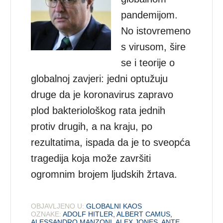
pandemijom.
No istovremeno
s virusom, šire
se i teorije o
globalnoj zavjeri: jedni optužuju
druge da je koronavirus zapravo
plod bakteriološkog rata jednih
protiv drugih, a na kraju, po
rezultatima, ispada da je to sveopća
tragedija koja može završiti
ogromnim brojem ljudskih žrtava.
OBJAVLJENO U:
GLOBALNI KAOS
OZNAKE:
ADOLF HITLER
,
ALBERT CAMUS
,
ALESSANDRO MANZONI
,
ALEX JONES
,
ANTE