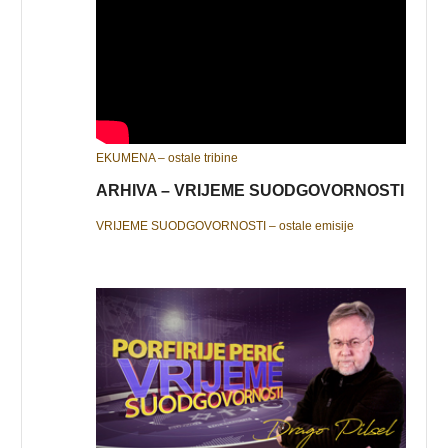
EKUMENA – ostale tribine
ARHIVA – VRIJEME SUODGOVORNOSTI
VRIJEME SUODGOVORNOSTI – ostale emisije