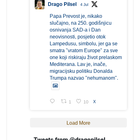
Drago Pilsel
4 Jul
Papa Prevost je, nikako
slučajno, na 250. godišnjicu
osnivanja SAD-a i Dan
neovisnosti, posjetio otok
Lampedusu, simbolu, jer ga se
smatra "vratom Europe" za sve
one koji riskiraju život prelaskom
Mediterana. Lav je, inače,
migracijsku politiku Donalda
Trumpa nazvao "nehumanom".
1
10
X
Load More