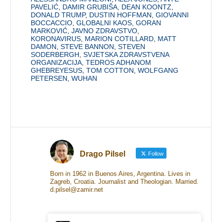
PAVELIĆ
,
DAMIR GRUBIŠA
,
DEAN KOONTZ
,
DONALD TRUMP
,
DUSTIN HOFFMAN
,
GIOVANNI
BOCCACCIO
,
GLOBALNI KAOS
,
GORAN
MARKOVIĆ
,
JAVNO ZDRAVSTVO
,
KORONAVIRUS
,
MARION COTILLARD
,
MATT
DAMON
,
STEVE BANNON
,
STEVEN
SODERBERGH
,
SVJETSKA ZDRAVSTVENA
ORGANIZACIJA
,
TEDROS ADHANOM
GHEBREYESUS
,
TOM COTTON
,
WOLFGANG
PETERSEN
,
WUHAN
Drago Pilsel
Follow
Born in 1962 in Buenos Aires, Argentina. Lives in
Zagreb, Croatia. Journalist and Theologian. Married.
d.pilsel@zamir.net