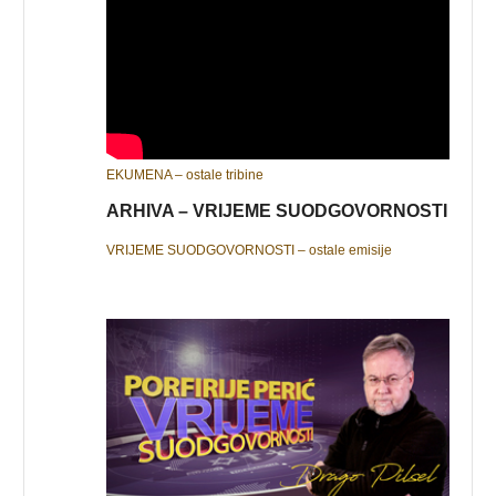
EKUMENA – ostale tribine
ARHIVA – VRIJEME SUODGOVORNOSTI
VRIJEME SUODGOVORNOSTI – ostale emisije