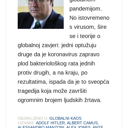
pandemijom.
No istovremeno
s virusom, šire
se i teorije o
globalnoj zavjeri: jedni optužuju
druge da je koronavirus zapravo
plod bakteriološkog rata jednih
protiv drugih, a na kraju, po
rezultatima, ispada da je to sveopća
tragedija koja može završiti
ogromnim brojem ljudskih žrtava.
OBJAVLJENO U:
GLOBALNI KAOS
OZNAKE:
ADOLF HITLER
,
ALBERT CAMUS
,
ALESSANDRO MANZONI
,
ALEX JONES
,
ANTE