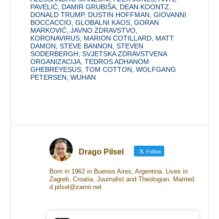
PAVELIĆ
,
DAMIR GRUBIŠA
,
DEAN KOONTZ
,
DONALD TRUMP
,
DUSTIN HOFFMAN
,
GIOVANNI
BOCCACCIO
,
GLOBALNI KAOS
,
GORAN
MARKOVIĆ
,
JAVNO ZDRAVSTVO
,
KORONAVIRUS
,
MARION COTILLARD
,
MATT
DAMON
,
STEVE BANNON
,
STEVEN
SODERBERGH
,
SVJETSKA ZDRAVSTVENA
ORGANIZACIJA
,
TEDROS ADHANOM
GHEBREYESUS
,
TOM COTTON
,
WOLFGANG
PETERSEN
,
WUHAN
Drago Pilsel
Follow
Born in 1962 in Buenos Aires, Argentina. Lives in
Zagreb, Croatia. Journalist and Theologian. Married.
d.pilsel@zamir.net