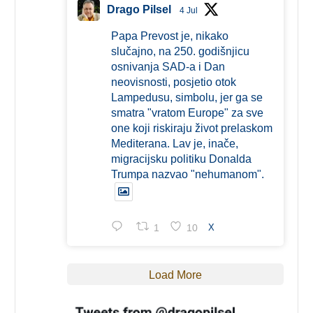
Drago Pilsel
4 Jul
Papa Prevost je, nikako
slučajno, na 250. godišnjicu
osnivanja SAD-a i Dan
neovisnosti, posjetio otok
Lampedusu, simbolu, jer ga se
smatra "vratom Europe" za sve
one koji riskiraju život prelaskom
Mediterana. Lav je, inače,
migracijsku politiku Donalda
Trumpa nazvao "nehumanom".
1
10
X
Load More