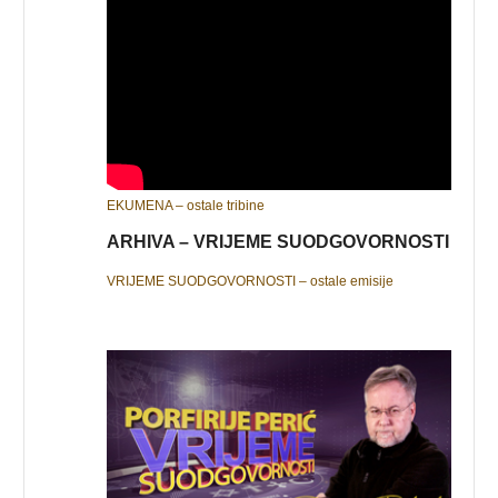
EKUMENA – ostale tribine
ARHIVA – VRIJEME SUODGOVORNOSTI
VRIJEME SUODGOVORNOSTI – ostale emisije