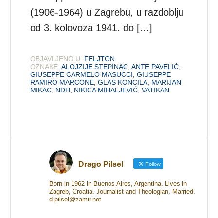
(1906-1964) u Zagrebu, u razdoblju
od 3. kolovoza 1941. do […]
OBJAVLJENO U:
FELJTON
OZNAKE:
ALOJZIJE STEPINAC
,
ANTE PAVELIĆ
,
GIUSEPPE CARMELO MASUCCI
,
GIUSEPPE
RAMIRO MARCONE
,
GLAS KONCILA
,
MARIJAN
MIKAC
,
NDH
,
NIKICA MIHALJEVIĆ
,
VATIKAN
Drago Pilsel
Follow
Born in 1962 in Buenos Aires, Argentina. Lives in
Zagreb, Croatia. Journalist and Theologian. Married.
d.pilsel@zamir.net