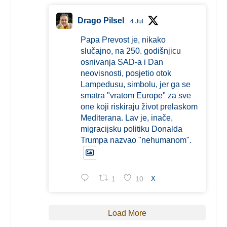
Drago Pilsel
4 Jul
Papa Prevost je, nikako
slučajno, na 250. godišnjicu
osnivanja SAD-a i Dan
neovisnosti, posjetio otok
Lampedusu, simbolu, jer ga se
smatra "vratom Europe" za sve
one koji riskiraju život prelaskom
Mediterana. Lav je, inače,
migracijsku politiku Donalda
Trumpa nazvao "nehumanom".
1
10
X
Load More