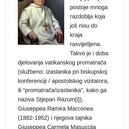
postoje mnoga
razdoblja koja
još nisu do
kraja
rasvijetljena.
Takvo je i doba
djelovanja vatikanskog promatrača
(službeno: izaslanika pri biskupskoj
konferenciji / apostolskog vizitatora,
ili “promatrača/izaslanika”, kako ga
naziva Stjepan Razum[i]),
Giuseppea Ramira Marconea
(1882-1952) i njegova tajnika
Giuseppea Carmela Masuccija