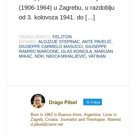
(1906-1964) u Zagrebu, u razdoblju
od 3. kolovoza 1941. do […]
OBJAVLJENO U:
FELJTON
OZNAKE:
ALOJZIJE STEPINAC
,
ANTE PAVELIĆ
,
GIUSEPPE CARMELO MASUCCI
,
GIUSEPPE
RAMIRO MARCONE
,
GLAS KONCILA
,
MARIJAN
MIKAC
,
NDH
,
NIKICA MIHALJEVIĆ
,
VATIKAN
Drago Pilsel
Follow
Born in 1962 in Buenos Aires, Argentina. Lives in
Zagreb, Croatia. Journalist and Theologian. Married.
d.pilsel@zamir.net