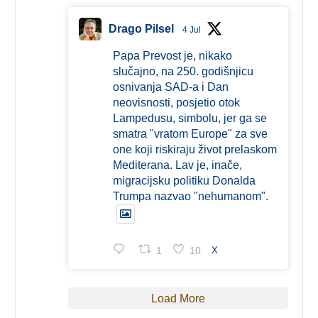
Drago Pilsel
4 Jul
Papa Prevost je, nikako
slučajno, na 250. godišnjicu
osnivanja SAD-a i Dan
neovisnosti, posjetio otok
Lampedusu, simbolu, jer ga se
smatra "vratom Europe" za sve
one koji riskiraju život prelaskom
Mediterana. Lav je, inače,
migracijsku politiku Donalda
Trumpa nazvao "nehumanom".
1
10
X
Load More