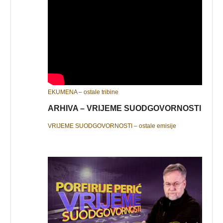
EKUMENA – ostale tribine
ARHIVA – VRIJEME SUODGOVORNOSTI
VRIJEME SUODGOVORNOSTI – ostale emisije