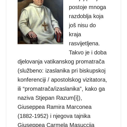
postoje mnoga
razdoblja koja
još nisu do
kraja
rasvijetljena.
Takvo je i doba
djelovanja vatikanskog promatrača
(službeno: izaslanika pri biskupskoj
konferenciji / apostolskog vizitatora,
ili “promatrača/izaslanika”, kako ga
naziva Stjepan Razum[i]),
Giuseppea Ramira Marconea
(1882-1952) i njegova tajnika
Giuseppea Carmela Masuccija