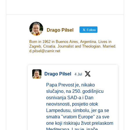
Drago Pilsel
Follow
Born in 1962 in Buenos Aires, Argentina. Lives in
Zagreb, Croatia. Journalist and Theologian. Married.
d.pilsel@zamir.net
Drago Pilsel
4 Jul
Papa Prevost je, nikako
slučajno, na 250. godišnjicu
osnivanja SAD-a i Dan
neovisnosti, posjetio otok
Lampedusu, simbolu, jer ga se
smatra "vratom Europe" za sve
one koji riskiraju život prelaskom
Mediterana. Lav je, inače,