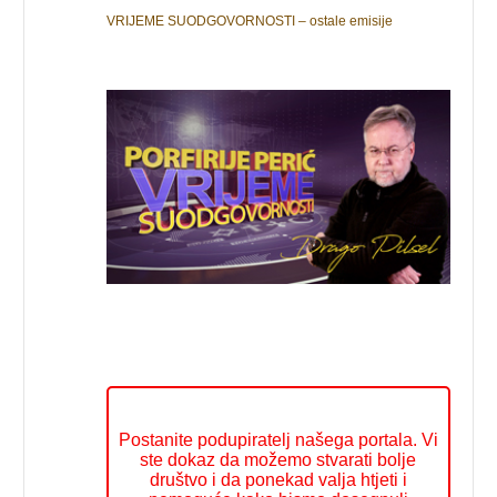
VRIJEME SUODGOVORNOSTI – ostale emisije
Postanite podupiratelj našega portala. Vi
ste dokaz da možemo stvarati bolje
društvo i da ponekad valja htjeti i