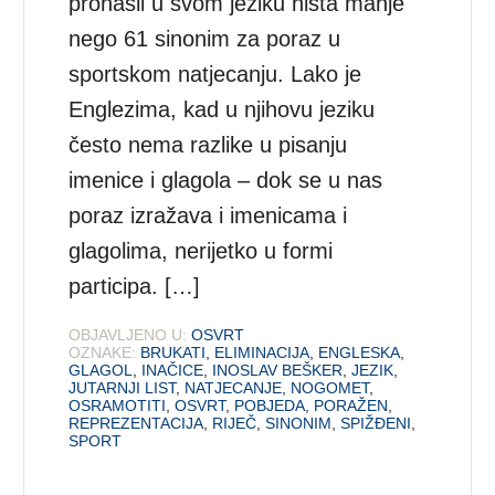
pronašli u svom jeziku ništa manje
nego 61 sinonim za poraz u
sportskom natjecanju. Lako je
Englezima, kad u njihovu jeziku
često nema razlike u pisanju
imenice i glagola – dok se u nas
poraz izražava i imenicama i
glagolima, nerijetko u formi
participa. […]
OBJAVLJENO U:
OSVRT
OZNAKE:
BRUKATI
,
ELIMINACIJA
,
ENGLESKA
,
GLAGOL
,
INAČICE
,
INOSLAV BEŠKER
,
JEZIK
,
JUTARNJI LIST
,
NATJECANJE
,
NOGOMET
,
OSRAMOTITI
,
OSVRT
,
POBJEDA
,
PORAŽEN
,
REPREZENTACIJA
,
RIJEČ
,
SINONIM
,
SPIŽĐENI
,
SPORT