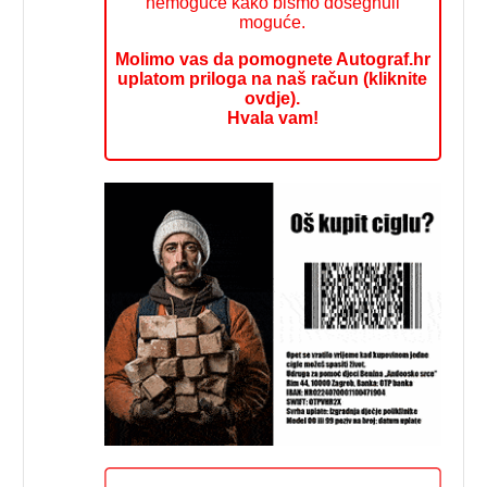
nemoguće kako bismo dosegnuli
moguće.
Molimo vas da pomognete Autograf.hr
uplatom priloga na naš račun (kliknite
ovdje).
Hvala vam!