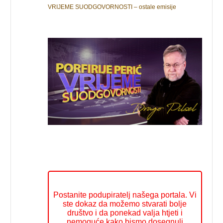
VRIJEME SUODGOVORNOSTI – ostale emisije
Postanite podupiratelj našega portala. Vi
ste dokaz da možemo stvarati bolje
društvo i da ponekad valja htjeti i
nemoguće kako bismo dosegnuli