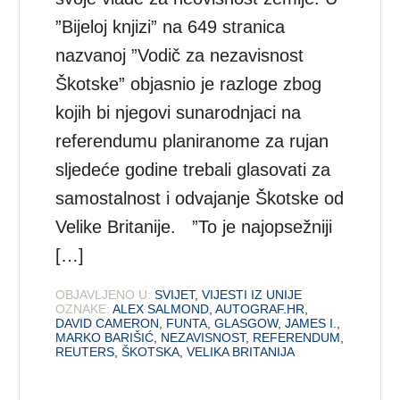
”Bijeloj knjizi” na 649 stranica
nazvanoj ”Vodič za nezavisnost
Škotske” objasnio je razloge zbog
kojih bi njegovi sunarodnjaci na
referendumu planiranome za rujan
sljedeće godine trebali glasovati za
samostalnost i odvajanje Škotske od
Velike Britanije. ”To je najopsežniji
[…]
OBJAVLJENO U:
SVIJET
,
VIJESTI IZ UNIJE
OZNAKE:
ALEX SALMOND
,
AUTOGRAF.HR
,
DAVID CAMERON
,
FUNTA
,
GLASGOW
,
JAMES I.
,
MARKO BARIŠIĆ
,
NEZAVISNOST
,
REFERENDUM
,
REUTERS
,
ŠKOTSKA
,
VELIKA BRITANIJA