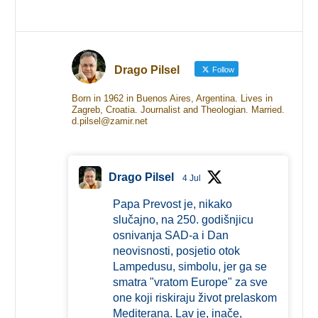
Drago Pilsel
Follow
Born in 1962 in Buenos Aires, Argentina. Lives in
Zagreb, Croatia. Journalist and Theologian. Married.
d.pilsel@zamir.net
Drago Pilsel
4 Jul
Papa Prevost je, nikako
slučajno, na 250. godišnjicu
osnivanja SAD-a i Dan
neovisnosti, posjetio otok
Lampedusu, simbolu, jer ga se
smatra "vratom Europe" za sve
one koji riskiraju život prelaskom
Mediterana. Lav je, inače,