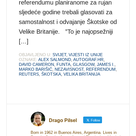
referendumu planiranome za rujan
sljedeće godine trebali glasovati za
samostalnost i odvajanje Škotske od
Velike Britanije. ”To je najopsežniji
[…]
OBJAVLJENO U:
SVIJET
,
VIJESTI IZ UNIJE
OZNAKE:
ALEX SALMOND
,
AUTOGRAF.HR
,
DAVID CAMERON
,
FUNTA
,
GLASGOW
,
JAMES I.
,
MARKO BARIŠIĆ
,
NEZAVISNOST
,
REFERENDUM
,
REUTERS
,
ŠKOTSKA
,
VELIKA BRITANIJA
Drago Pilsel
Follow
Born in 1962 in Buenos Aires, Argentina. Lives in