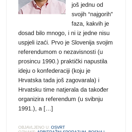
još jednu od
svojih “najgorih”
faza, kakvih je
dosad bilo mnogo, i ni iz jedne nisu
uspjeli izaći. Prvo je Slovenija svojim
referendumom o nezavisnosti (u
prosincu 1990.) praktički napustila
ideju o konfederaciji (koju je
Hrvatska tada još zagovarala) i
Hrvatsku time natjerala da također
organizira referendum (u svibnju
1991.), a […]
OBJAVLJENO U:
OSVRT
OZNAKE:
ARBITRAŽNI SPORAZUM
,
BOSNA I