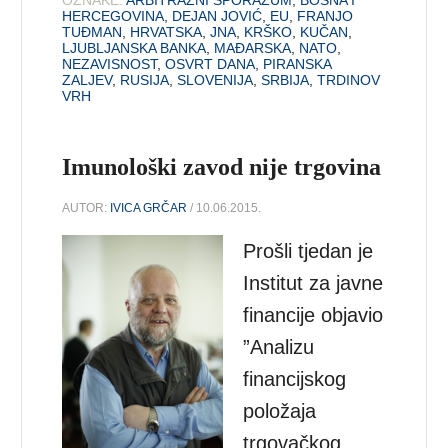
HERCEGOVINA
,
DEJAN JOVIĆ
,
EU
,
FRANJO
TUĐMAN
,
HRVATSKA
,
JNA
,
KRŠKO
,
KUČAN
,
LJUBLJANSKA BANKA
,
MAĐARSKA
,
NATO
,
NEZAVISNOST
,
OSVRT DANA
,
PIRANSKA
ZALJEV
,
RUSIJA
,
SLOVENIJA
,
SRBIJA
,
TRDINOV
VRH
Imunološki zavod nije trgovina
AUTOR:
IVICA GRČAR
/ 10.06.2015.
Prošli tjedan je
Institut za javne
financije objavio
”Analizu
financijskog
položaja
trgovačkog