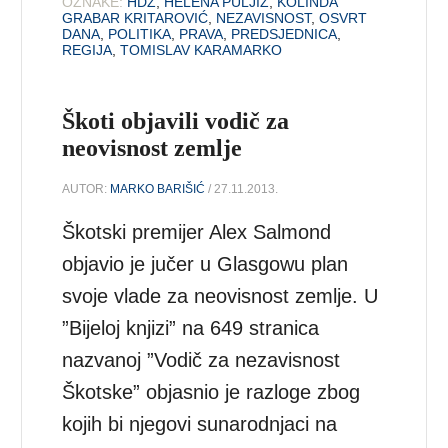
OZNAKE:
HDZ
,
HELENA PULJIZ
,
KOLINDA
GRABAR KRITAROVIĆ
,
NEZAVISNOST
,
OSVRT
DANA
,
POLITIKA
,
PRAVA
,
PREDSJEDNICA
,
REGIJA
,
TOMISLAV KARAMARKO
Škoti objavili vodič za
neovisnost zemlje
AUTOR:
MARKO BARIŠIĆ
/ 27.11.2013.
Škotski premijer Alex Salmond
objavio je jučer u Glasgowu plan
svoje vlade za neovisnost zemlje. U
”Bijeloj knjizi” na 649 stranica
nazvanoj ”Vodič za nezavisnost
Škotske” objasnio je razloge zbog
kojih bi njegovi sunarodnjaci na