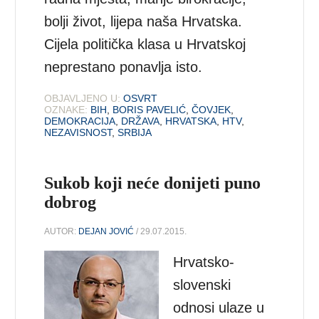
bolji život, lijepa naša Hrvatska.
Cijela politička klasa u Hrvatskoj
neprestano ponavlja isto.
OBJAVLJENO U:
OSVRT
OZNAKE:
BIH
,
BORIS PAVELIĆ
,
ČOVJEK
,
DEMOKRACIJA
,
DRŽAVA
,
HRVATSKA
,
HTV
,
NEZAVISNOST
,
SRBIJA
Sukob koji neće donijeti puno
dobrog
AUTOR:
DEJAN JOVIĆ
/ 29.07.2015.
Hrvatsko-
slovenski
odnosi ulaze u