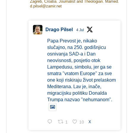
Zagreb, Croatia. Journalist and Theologian. Married.
d.pilsel@zamir.net
Drago Pilsel
4 Jul
Papa Prevost je, nikako
slučajno, na 250. godišnjicu
osnivanja SAD-a i Dan
neovisnosti, posjetio otok
Lampedusu, simbolu, jer ga se
smatra "vratom Europe" za sve
one koji riskiraju život prelaskom
Mediterana. Lav je, inače,
migracijsku politiku Donalda
Trumpa nazvao "nehumanom".
1
10
X