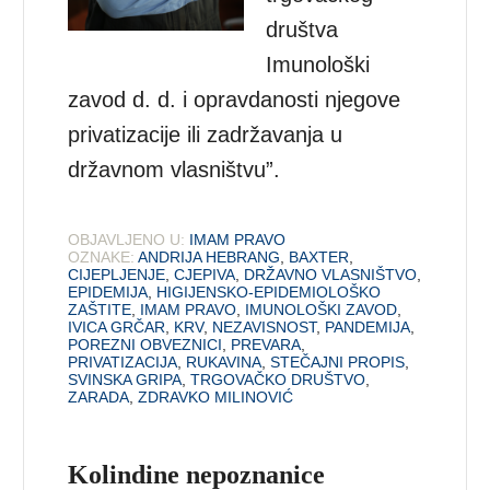
društva
Imunološki
zavod d. d. i opravdanosti njegove
privatizacije ili zadržavanja u
državnom vlasništvu”.
OBJAVLJENO U:
IMAM PRAVO
OZNAKE:
ANDRIJA HEBRANG
,
BAXTER
,
CIJEPLJENJE
,
CJEPIVA
,
DRŽAVNO VLASNIŠTVO
,
EPIDEMIJA
,
HIGIJENSKO-EPIDEMIOLOŠKO
ZAŠTITE
,
IMAM PRAVO
,
IMUNOLOŠKI ZAVOD
,
IVICA GRČAR
,
KRV
,
NEZAVISNOST
,
PANDEMIJA
,
POREZNI OBVEZNICI
,
PREVARA
,
PRIVATIZACIJA
,
RUKAVINA
,
STEČAJNI PROPIS
,
SVINSKA GRIPA
,
TRGOVAČKO DRUŠTVO
,
ZARADA
,
ZDRAVKO MILINOVIĆ
Kolindine nepoznanice