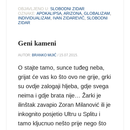
OBJAVLJENO U:
SLOBODNI ZIDAR
OZNAKE:
APOKALIPSA
,
ARIZONA
,
GLOBALIZAM
,
INDIVIDUALIZAM
,
IVAN ZIDAREVIĆ
,
SLOBODNI
ZIDAR
Geni kameni
AUTOR:
BRANKO MIJIĆ
/ 15.07.2015.
O stajte tamo, sunce tuđeg neba,
grijat će vas ko što ovo ne grije, grki
su ovdje zalogaji hljeba, gdje svega
neima i gdje brata nije… Žarki je
ilinštak zavapio Zoran Milanović ili je
inkognito posjetio Ultru u Splitu i
tamo kljucnuo nešto prije nego što