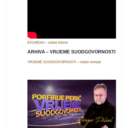
EKUMENA – ostale tribine
ARHIVA – VRIJEME SUODGOVORNOSTI
VRIJEME SUODGOVORNOSTI – ostale emisije