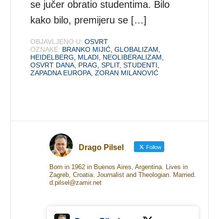
se jučer obratio studentima. Bilo
kako bilo, premijeru se […]
OBJAVLJENO U:
OSVRT
OZNAKE:
BRANKO MIJIĆ
,
GLOBALIZAM
,
HEIDELBERG
,
MLADI
,
NEOLIBERALIZAM
,
OSVRT DANA
,
PRAG
,
SPLIT
,
STUDENTI
,
ZAPADNA EUROPA
,
ZORAN MILANOVIĆ
Drago Pilsel
Follow
Born in 1962 in Buenos Aires, Argentina. Lives in
Zagreb, Croatia. Journalist and Theologian. Married.
d.pilsel@zamir.net