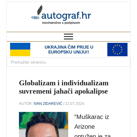
autograf.hr
novinarstvo s potpisom
UKRAJINA ČIM PRIJE U
EUROPSKU UNIJU!!
Globalizam i individualizam
suvremeni jahači apokalipse
AUTOR:
IVAN ZIDAREVIĆ
/ 22.07.2024.
”Muškarac iz
Arizone
optužen je za