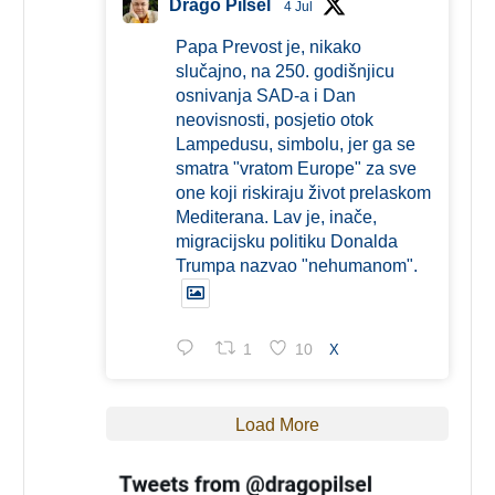
Drago Pilsel
4 Jul
Papa Prevost je, nikako
slučajno, na 250. godišnjicu
osnivanja SAD-a i Dan
neovisnosti, posjetio otok
Lampedusu, simbolu, jer ga se
smatra "vratom Europe" za sve
one koji riskiraju život prelaskom
Mediterana. Lav je, inače,
migracijsku politiku Donalda
Trumpa nazvao "nehumanom".
1
10
X
Load More