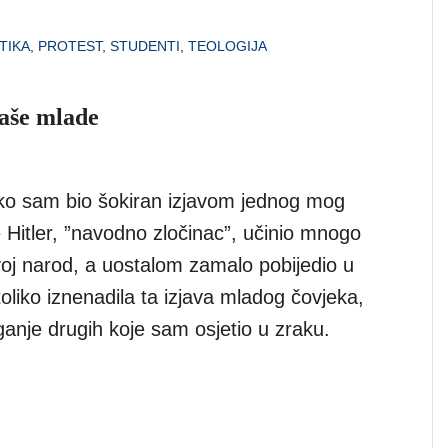
TIKA
,
PROTEST
,
STUDENTI
,
TEOLOGIJA
naše mlade
o sam bio šokiran izjavom jednog mog
 Hitler, ”navodno zločinac”, učinio mnogo
oj narod, a uostalom zamalo pobijedio u
toliko iznenadila ta izjava mladog čovjeka,
aganje drugih koje sam osjetio u zraku.