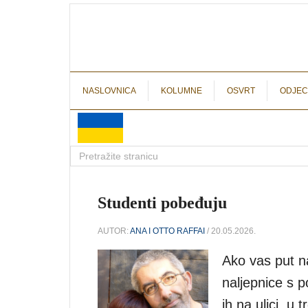
NASLOVNICA
KOLUMNE
OSVRT
ODJEC
Studenti pobeđuju
AUTOR:
ANA I OTTO RAFFAI
/ 20.05.2026.
Ako vas put n
naljepnice s
ih na ulici, u 