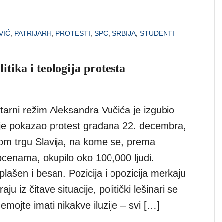
VIĆ
,
PATRIJARH
,
PROTESTI
,
SPC
,
SRBIJA
,
STUDENTI
tika i teologija protesta
ritarni režim Aleksandra Vučića je izgubio
To je pokazao protest građana 22. decembra,
m trgu Slavija, na kome se, prema
ocenama, okupilo oko 100,000 ljudi.
plašen i besan. Pozicija i opozicija merkaju
aju iz čitave situacije, politički lešinari se
mojte imati nikakve iluzije – svi […]