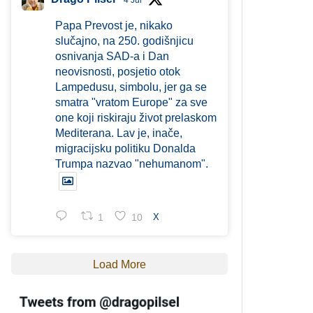
4 Jul
Papa Prevost je, nikako
slučajno, na 250. godišnjicu
osnivanja SAD-a i Dan
neovisnosti, posjetio otok
Lampedusu, simbolu, jer ga se
smatra "vratom Europe" za sve
one koji riskiraju život prelaskom
Mediterana. Lav je, inače,
migracijsku politiku Donalda
Trumpa nazvao "nehumanom".
1
10
X
Load More