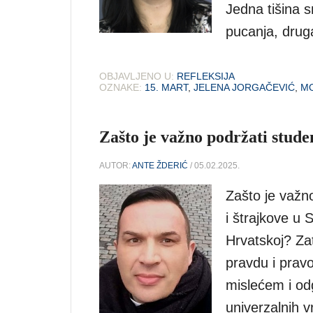
Jedna tišina s
pucanja, drug
OBJAVLJENO U:
REFLEKSIJA
OZNAKE:
15. MART
,
JELENA JORGAČEVIĆ
,
MO
Zašto je važno podržati stude
AUTOR:
ANTE ŽDERIĆ
/ 05.02.2025.
Zašto je važn
i štrajkove u 
Hrvatskoj? Zat
pravdu i prav
mislećem i odg
univerzalnih v