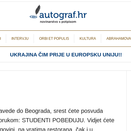
I
INTERVJU
ORBI ET POPULIS
KULTURA
ABRAHAMOVA
UKRAJINA ČIM PRIJE U EUROPSKU UNIJU!!
avede do Beograda, srest ćete posvuda
 porukom: STUDENTI POBEĐUJU. Vidjet ćete
trgovini, na vratima restorana, čak i u