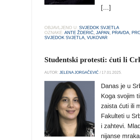
[…]
OBJAVLJENO U:
SVJEDOK SVJETLA
OZNAKE:
ANTE ŽDERIĆ
,
JAPAN
,
PRAVDA
,
PRO
SVJEDOK SVJETLA
,
VUKOVAR
Studentski protesti: ćuti li C
AUTOR:
JELENA JORGAČEVIĆ
/ 17.01.2025.
Danas je u Srb
Koga svojim ti
zaista ćuti il
Fakulteti u Sr
i zahtevi. Mlad
nijanse mraka