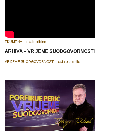
EKUMENA – ostale tribine
ARHIVA – VRIJEME SUODGOVORNOSTI
VRIJEME SUODGOVORNOSTI – ostale emisije