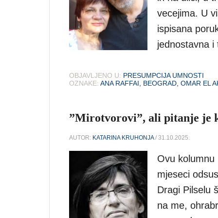
vecejima. U vi
ispisana poruk
jednostavna i 
OBJAVLJENO U:
PRESUMPCIJA UMNOSTI
OZNAKE:
ANA RAFFAI
,
BEOGRAD
,
OMAR EL A
”Mirotvorovi”, ali pitanje je
AUTOR:
KATARINA KRUHONJA
/ 31.10.2025.
Ovu kolumnu 
mjeseci odsust
Dragi Pilselu 
na me, ohrabr