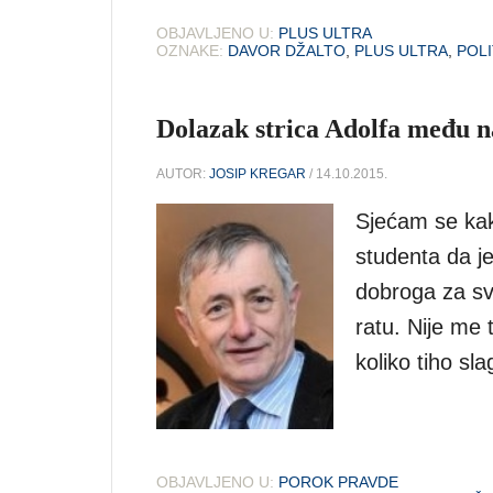
OBJAVLJENO U:
PLUS ULTRA
OZNAKE:
DAVOR DŽALTO
,
PLUS ULTRA
,
POLI
Dolazak strica Adolfa među 
AUTOR:
JOSIP KREGAR
/ 14.10.2015.
Sjećam se kak
studenta da je
dobroga za sv
ratu. Nije me 
koliko tiho sl
OBJAVLJENO U:
POROK PRAVDE