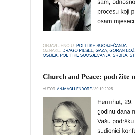
sam, odnosno 
procesu koji p
osam mjeseci
OBJAVLJENO U:
POLITIKE SUOSJEĆANJA
OZNAKE:
DRAGO PILSEL
,
GAZA
,
GORAN BOŽ
OSIJEK
,
POLITIKE SUOSJEĆANJA
,
SRBIJA
,
ST
Church and Peace: podržite ne
AUTOR:
ANJA VOLLENDORF
/ 30.10.2025.
Herrnhut, 29. 
godinu dana n
Vašu podršku i
sudionici kon