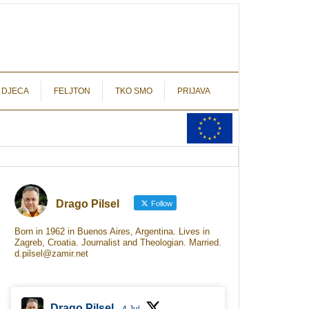
autograf.hr
novinarstvo s potpisom
 DJECA
FELJTON
TKO SMO
PRIJAVA
Drago Pilsel
Follow
Born in 1962 in Buenos Aires, Argentina. Lives in
Zagreb, Croatia. Journalist and Theologian. Married.
d.pilsel@zamir.net
Drago Pilsel