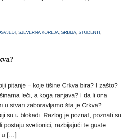
SVJEDI
,
SJEVERNA KOREJA
,
SRBIJA
,
STUDENTI
,
rkva?
iji pitanje – koje tišine Crkva bira? I zašto?
šinama leči, a koga ranjava? I da li ona
i mi u stvari zaboravljamo šta je Crkva?
biji su u blokadi. Razlog je poznat, poznati su
i postaju svetionici, razbijajući te guste
 u […]