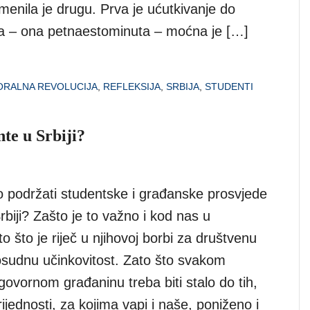
menila je drugu. Prva je ućutkivanje do
a – ona petnaestominuta – moćna je […]
RALNA REVOLUCIJA
,
REFLEKSIJA
,
SRBIJA
,
STUDENTI
nte u Srbiji?
o podržati studentske i građanske prosvjede
Srbiji? Zašto je to važno i kod nas u
o što je riječ u njihovoj borbi za društvenu
osudnu učinkovitost. Zato što svakom
ovornom građaninu treba biti stalo do tih,
rijednosti, za kojima vapi i naše, poniženo i