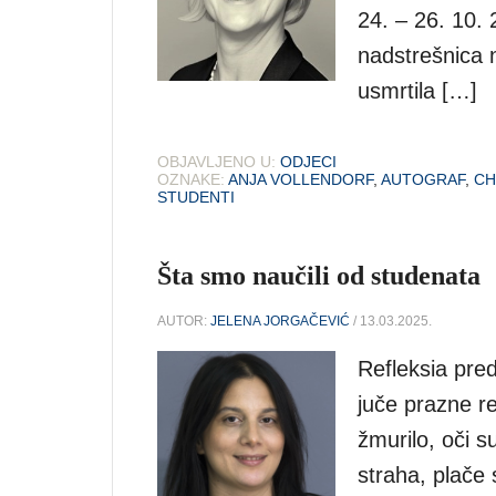
24. – 26. 10.
nadstrešnica
usmrtila […]
OBJAVLJENO U:
ODJECI
OZNAKE:
ANJA VOLLENDORF
,
AUTOGRAF
,
CH
STUDENTI
Šta smo naučili od studenata
AUTOR:
JELENA JORGAČEVIĆ
/ 13.03.2025.
Refleksia pre
juče prazne r
žmurilo, oči s
straha, plače 