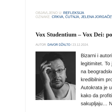
OBJAVLJENO U:
REFLEKSIJA
OZNAKE:
CRKVA
,
ĆUTNJA
,
JELENA JORGAČE
Vox Studentium – Vox Dei: poli
AUTOR:
DAVOR DŽALTO
/ 23.12.2024.
Bizarni i auto
legitimitet. 
na beogradsko
kredibilnim pr
Autokrata je u
kako da profitir
sakupljaju… Ne