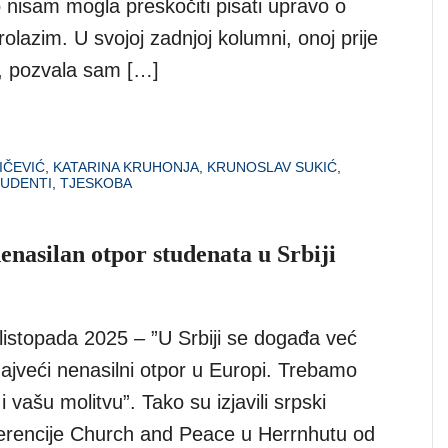
nisam mogla preskočiti pisati upravo o
rolazim. U svojoj zadnjoj kolumni, onoj prije
, pozvala sam […]
IČEVIĆ
,
KATARINA KRUHONJA
,
KRUNOSLAV SUKIĆ
,
UDENTI
,
TJESKOBA
nasilan otpor studenata u Srbiji
listopada 2025 – ”U Srbiji se događa već
ajveći nenasilni otpor u Europi. Trebamo
 vašu molitvu”. Tako su izjavili srpski
ferencije Church and Peace u Herrnhutu od