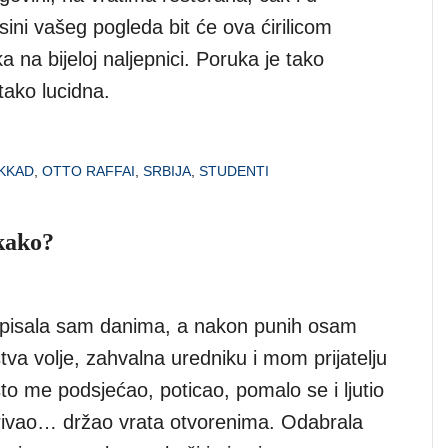
sini vašeg pogleda bit će ova ćirilicom
a na bijeloj naljepnici. Poruka je tako
tako lucidna.
KKAD
,
OTTO RAFFAI
,
SRBIJA
,
STUDENTI
 kako?
pisala sam danima, a nakon punih osam
va volje, zahvalna uredniku i mom prijatelju
što me podsjećao, poticao, pomalo se i ljutio
ivao… držao vrata otvorenima. Odabrala