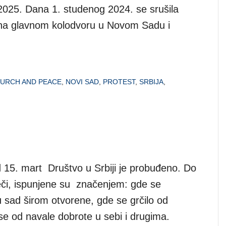
 2025. Dana 1. studenog 2024. se srušila
 na glavnom kolodvoru u Novom Sadu i
URCH AND PEACE
,
NOVI SAD
,
PROTEST
,
SRBIJA
,
d 15. mart Društvo u Srbiji je probuđeno. Do
eči, ispunjene su značenjem: gde se
u sad širom otvorene, gde se grčilo od
se od navale dobrote u sebi i drugima.