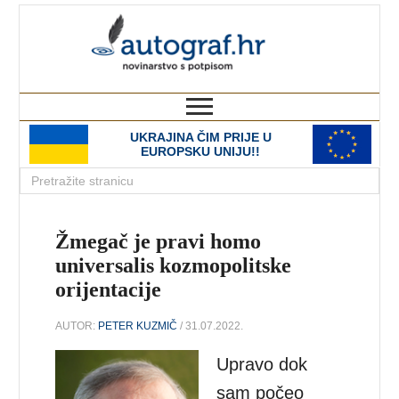
autograf.hr
novinarstvo s potpisom
UKRAJINA ČIM PRIJE U
EUROPSKU UNIJU!!
Žmegač je pravi homo
universalis kozmopolitske
orijentacije
AUTOR:
PETER KUZMIČ
/ 31.07.2022.
Upravo dok
sam počeo