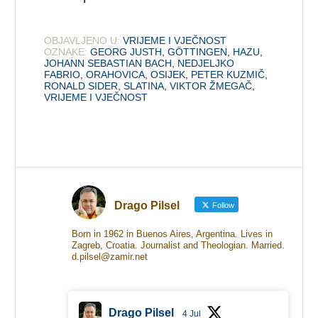
OBJAVLJENO U:
VRIJEME I VJEČNOST
OZNAKE:
GEORG JUSTH
,
GÖTTINGEN
,
HAZU
,
JOHANN SEBASTIAN BACH
,
NEDJELJKO
FABRIO
,
ORAHOVICA
,
OSIJEK
,
PETER KUZMIČ
,
RONALD SIDER
,
SLATINA
,
VIKTOR ŽMEGAČ
,
VRIJEME I VJEČNOST
Drago Pilsel
Follow
Born in 1962 in Buenos Aires, Argentina. Lives in
Zagreb, Croatia. Journalist and Theologian. Married.
d.pilsel@zamir.net
Drago Pilsel
4 Jul