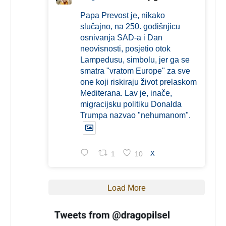
Papa Prevost je, nikako
slučajno, na 250. godišnjicu
osnivanja SAD-a i Dan
neovisnosti, posjetio otok
Lampedusu, simbolu, jer ga se
smatra "vratom Europe" za sve
one koji riskiraju život prelaskom
Mediterana. Lav je, inače,
migracijsku politiku Donalda
Trumpa nazvao "nehumanom".
1
10
X
Load More