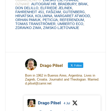
OZNAKE:
AUTOGRAF.HR
,
BRADBURY
,
BRAK
,
DON DELILLO
,
ELFRIEDE JELINEK
,
FAHRENHEIT 451
,
FAŠIZAM
,
GUTENBERG
,
HRVATSKA
,
KOLUMNA
,
MARGARET ATWOOD
,
ORHAN PAMUK
,
PETICIJA
,
REFERENDUM
,
TOMAS TRANSTRÖMER
,
UMBERTO ECO
,
ZDRAVKO ZIMA
,
ZIMSKO LJETOVANJE
Drago Pilsel
Follow
Born in 1962 in Buenos Aires, Argentina. Lives in
Zagreb, Croatia. Journalist and Theologian. Married.
d.pilsel@zamir.net
Drago Pilsel
4 Jul