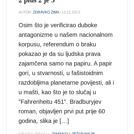
AUTOR:
ZDRAVKO ZIMA
/ 13.12.2013.
Osim što je verificirao duboke
antagonizme u našem nacionalnom
korpusu, referendum o braku
pokazao je da su ljudska prava
zajamčena samo na papiru. A papir
gori, u stvarnosti, u fašistoidnim
razdobljima planetarne povijesti, ali i
u mašti, kao što je to slučaj u
”Fahrenheitu 451”. Bradburyjev
roman, objavljen prvi put prije 60
godina, slika je […]
OBJAVLJENO U:
ZIMSKO LJETOVANJE