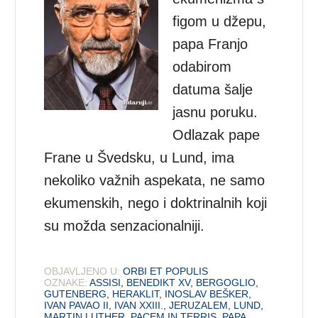
figom u džepu,
papa Franjo
odabirom
datuma šalje
jasnu poruku.
Odlazak pape
Frane u Švedsku, u Lund, ima
nekoliko važnih aspekata, ne samo
ekumenskih, nego i doktrinalnih koji
su možda senzacionalniji.
OBJAVLJENO U:
ORBI ET POPULIS
OZNAKE:
ASSISI
,
BENEDIKT XV
,
BERGOGLIO
,
GUTENBERG
,
HERAKLIT
,
INOSLAV BEŠKER
,
IVAN PAVAO II
,
IVAN XXIII.
,
JERUZALEM
,
LUND
,
MARTIN LUTHER
,
PACEM IN TERRIS
,
PAPA