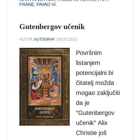
FRANE
,
PAVAO VI.
Gutenbergov učenik
AUTOR:
AUTOGRAF
/ 08.07.2015.
Površnim
listanjem
potencijalni bi
čitatelj možda
mogao zaključiti
da je
“Gutenbergov
učenik” Alix
Christie još