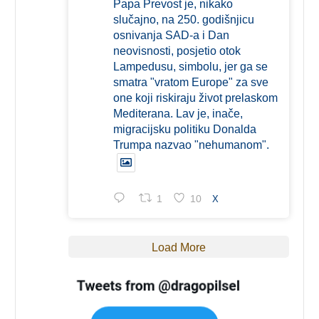
Papa Prevost je, nikako
slučajno, na 250. godišnjicu
osnivanja SAD-a i Dan
neovisnosti, posjetio otok
Lampedusu, simbolu, jer ga se
smatra "vratom Europe" za sve
one koji riskiraju život prelaskom
Mediterana. Lav je, inače,
migracijsku politiku Donalda
Trumpa nazvao "nehumanom".
1
10
X
Load More