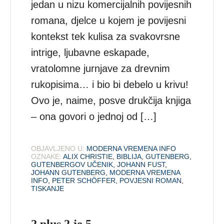
jedan u nizu komercijalnih povijesnih
romana, djelce u kojem je povijesni
kontekst tek kulisa za svakovrsne
intrige, ljubavne eskapade,
vratolomne jurnjave za drevnim
rukopisima… i bio bi debelo u krivu!
Ovo je, naime, posve drukčija knjiga
– ona govori o jednoj od […]
OBJAVLJENO U:
MODERNA VREMENA INFO
OZNAKE:
ALIX CHRISTIE
,
BIBLIJA
,
GUTENBERG
,
GUTENBERGOV UČENIK
,
JOHANN FUST
,
JOHANN GUTENBERG
,
MODERNA VREMENA
INFO
,
PETER SCHÖFFER
,
POVJESNI ROMAN
,
TISKANJE
2 plus 2 je 5