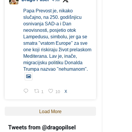
4 Jul
Papa Prevost je, nikako
slučajno, na 250. godišnjicu
osnivanja SAD-a i Dan
neovisnosti, posjetio otok
Lampedusu, simbolu, jer ga se
smatra "vratom Europe" za sve
one koji riskiraju život prelaskom
Mediterana. Lav je, inače,
migracijsku politiku Donalda
Trumpa nazvao "nehumanom".
1
10
X
Load More