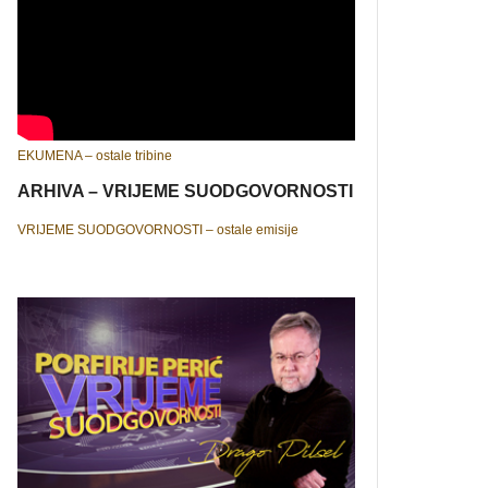
EKUMENA – ostale tribine
ARHIVA – VRIJEME SUODGOVORNOSTI
VRIJEME SUODGOVORNOSTI – ostale emisije