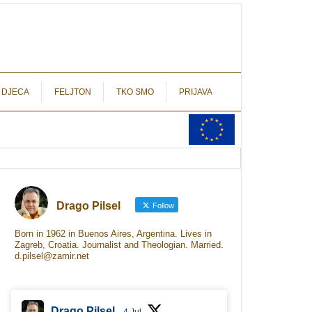
autograf.hr
novinarstvo s potpisom
 DJECA
FELJTON
TKO SMO
PRIJAVA
Drago Pilsel
Follow
Born in 1962 in Buenos Aires, Argentina. Lives in
Zagreb, Croatia. Journalist and Theologian. Married.
d.pilsel@zamir.net
Drago Pilsel