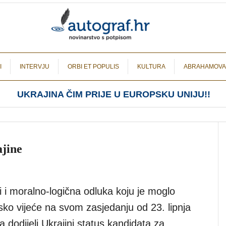
I
INTERVJU
ORBI ET POPULIS
KULTURA
ABRAHAMOVA
UKRAJINA ČIM PRIJE U EUROPSKU UNIJU!!
ajine
ki i moralno-logična odluka koju je moglo
sko vijeće na svom zasjedanju od 23. lipnja
da dodijeli Ukrajini status kandidata za