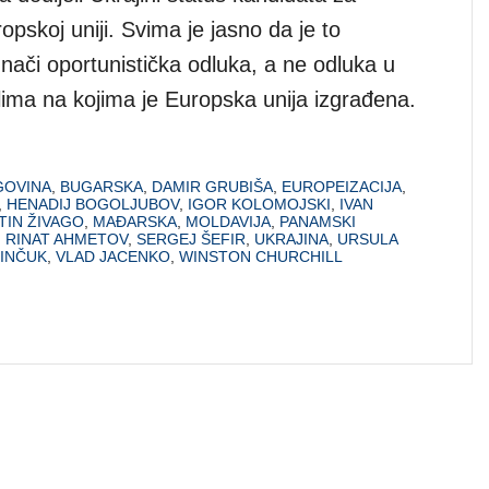
opskoj uniji. Svima je jasno da je to
 znači oportunistička odluka, a ne odluka u
lima na kojima je Europska unija izgrađena.
GOVINA
,
BUGARSKA
,
DAMIR GRUBIŠA
,
EUROPEIZACIJA
,
,
HENADIJ BOGOLJUBOV
,
IGOR KOLOMOJSKI
,
IVAN
TIN ŽIVAGO
,
MAĐARSKA
,
MOLDAVIJA
,
PANAMSKI
,
RINAT AHMETOV
,
SERGEJ ŠEFIR
,
UKRAJINA
,
URSULA
PINČUK
,
VLAD JACENKO
,
WINSTON CHURCHILL