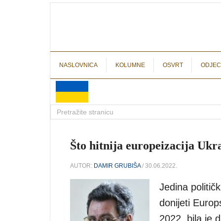
NASLOVNICA
KOLUMNE
OSVRT
ODJEC
Što hitnija europeizacija Ukr
AUTOR:
DAMIR GRUBIŠA
/ 30.06.2022.
Jedina politič
donijeti Europ
2022. bila je 