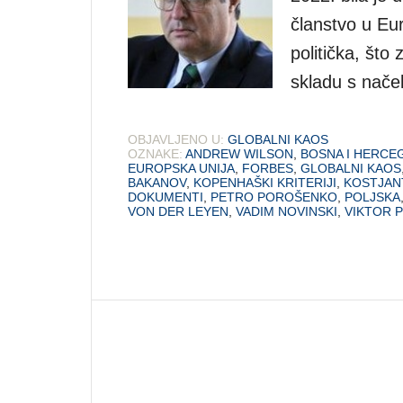
članstvo u Eur
politička, što
skladu s nače
OBJAVLJENO U:
GLOBALNI KAOS
OZNAKE:
ANDREW WILSON
,
BOSNA I HERCE
EUROPSKA UNIJA
,
FORBES
,
GLOBALNI KAOS
BAKANOV
,
KOPENHAŠKI KRITERIJI
,
KOSTJAN
DOKUMENTI
,
PETRO POROŠENKO
,
POLJSKA
VON DER LEYEN
,
VADIM NOVINSKI
,
VIKTOR 