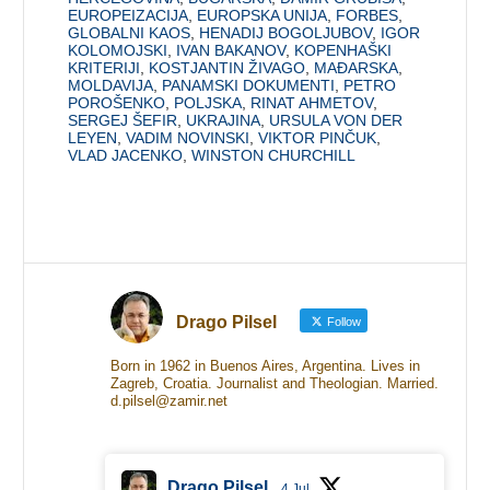
EUROPEIZACIJA
,
EUROPSKA UNIJA
,
FORBES
,
GLOBALNI KAOS
,
HENADIJ BOGOLJUBOV
,
IGOR
KOLOMOJSKI
,
IVAN BAKANOV
,
KOPENHAŠKI
KRITERIJI
,
KOSTJANTIN ŽIVAGO
,
MAĐARSKA
,
MOLDAVIJA
,
PANAMSKI DOKUMENTI
,
PETRO
POROŠENKO
,
POLJSKA
,
RINAT AHMETOV
,
SERGEJ ŠEFIR
,
UKRAJINA
,
URSULA VON DER
LEYEN
,
VADIM NOVINSKI
,
VIKTOR PINČUK
,
VLAD JACENKO
,
WINSTON CHURCHILL
Drago Pilsel
Follow
Born in 1962 in Buenos Aires, Argentina. Lives in
Zagreb, Croatia. Journalist and Theologian. Married.
d.pilsel@zamir.net
Drago Pilsel
4 Jul