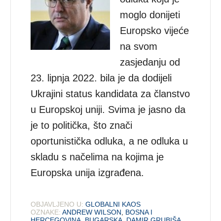
moglo donijeti
Europsko vijeće
na svom
zasjedanju od
23. lipnja 2022. bila je da dodijeli
Ukrajini status kandidata za članstvo
u Europskoj uniji. Svima je jasno da
je to politička, što znači
oportunistička odluka, a ne odluka u
skladu s načelima na kojima je
Europska unija izgrađena.
OBJAVLJENO U:
GLOBALNI KAOS
OZNAKE:
ANDREW WILSON
,
BOSNA I
HERCEGOVINA
,
BUGARSKA
,
DAMIR GRUBIŠA
,