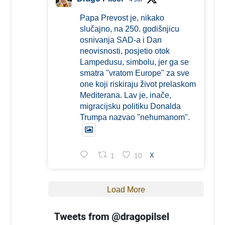
Papa Prevost je, nikako
slučajno, na 250. godišnjicu
osnivanja SAD-a i Dan
neovisnosti, posjetio otok
Lampedusu, simbolu, jer ga se
smatra "vratom Europe" za sve
one koji riskiraju život prelaskom
Mediterana. Lav je, inače,
migracijsku politiku Donalda
Trumpa nazvao "nehumanom".
1
10
X
Load More