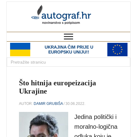
autograf.hr
novinarstvo s potpisom
UKRAJINA ČIM PRIJE U
EUROPSKU UNIJU!!
Što hitnija europeizacija
Ukrajine
AUTOR:
DAMIR GRUBIŠA
/ 30.06.2022.
Jedina politički i
moralno-logična
odluka koju je