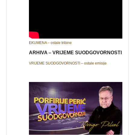
EKUMENA – ostale tribine
ARHIVA – VRIJEME SUODGOVORNOSTI
VRIJEME SUODGOVORNOSTI – ostale emisije