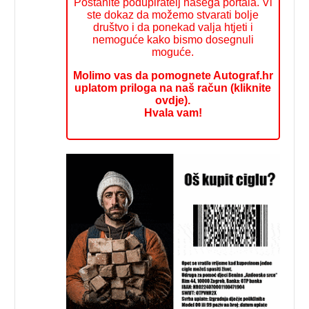
Postanite podupiratelj našega portala. Vi
ste dokaz da možemo stvarati bolje
društvo i da ponekad valja htjeti i
nemoguće kako bismo dosegnuli
moguće.
Molimo vas da pomognete Autograf.hr
uplatom priloga na naš račun (kliknite
ovdje).
Hvala vam!