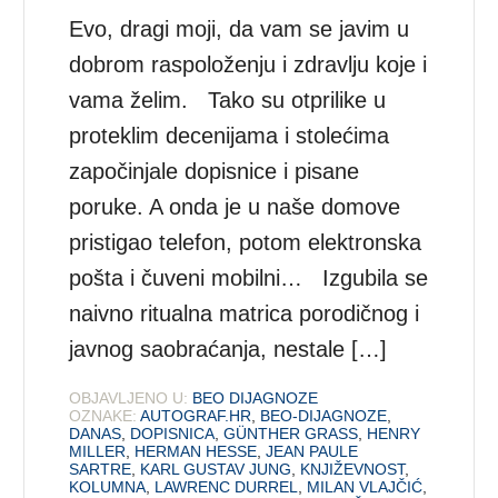
Evo, dragi moji, da vam se javim u
dobrom raspoloženju i zdravlju koje i
vama želim. Tako su otprilike u
proteklim decenijama i stolećima
započinjale dopisnice i pisane
poruke. A onda je u naše domove
pristigao telefon, potom elektronska
pošta i čuveni mobilni… Izgubila se
naivno ritualna matrica porodičnog i
javnog saobraćanja, nestale […]
OBJAVLJENO U:
BEO DIJAGNOZE
OZNAKE:
AUTOGRAF.HR
,
BEO-DIJAGNOZE
,
DANAS
,
DOPISNICA
,
GÜNTHER GRASS
,
HENRY
MILLER
,
HERMAN HESSE
,
JEAN PAULE
SARTRE
,
KARL GUSTAV JUNG
,
KNJIŽEVNOST
,
KOLUMNA
,
LAWRENC DURREL
,
MILAN VLAJČIĆ
,