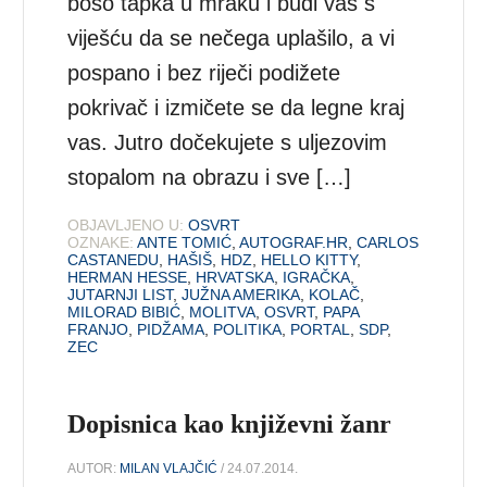
boso tapka u mraku i budi vas s
viješću da se nečega uplašilo, a vi
pospano i bez riječi podižete
pokrivač i izmičete se da legne kraj
vas. Jutro dočekujete s uljezovim
stopalom na obrazu i sve […]
OBJAVLJENO U:
OSVRT
OZNAKE:
ANTE TOMIĆ
,
AUTOGRAF.HR
,
CARLOS
CASTANEDU
,
HAŠIŠ
,
HDZ
,
HELLO KITTY
,
HERMAN HESSE
,
HRVATSKA
,
IGRAČKA
,
JUTARNJI LIST
,
JUŽNA AMERIKA
,
KOLAČ
,
MILORAD BIBIĆ
,
MOLITVA
,
OSVRT
,
PAPA
FRANJO
,
PIDŽAMA
,
POLITIKA
,
PORTAL
,
SDP
,
ZEC
Dopisnica kao književni žanr
AUTOR:
MILAN VLAJČIĆ
/ 24.07.2014.