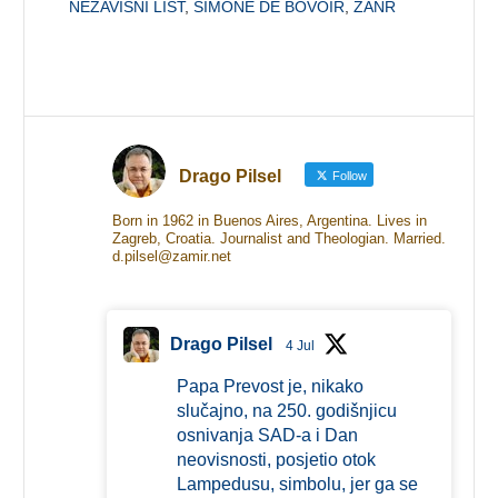
NEZAVISNI LIST
,
SIMONE DE BOVOIR
,
ŽANR
Drago Pilsel
Follow
Born in 1962 in Buenos Aires, Argentina. Lives in
Zagreb, Croatia. Journalist and Theologian. Married.
d.pilsel@zamir.net
Drago Pilsel
4 Jul
Papa Prevost je, nikako
slučajno, na 250. godišnjicu
osnivanja SAD-a i Dan
neovisnosti, posjetio otok
Lampedusu, simbolu, jer ga se