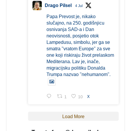
Drago Pilsel
4 Jul
Papa Prevost je, nikako
slučajno, na 250. godišnjicu
osnivanja SAD-a i Dan
neovisnosti, posjetio otok
Lampedusu, simbolu, jer ga se
smatra "vratom Europe" za sve
one koji riskiraju život prelaskom
Mediterana. Lav je, inače,
migracijsku politiku Donalda
Trumpa nazvao "nehumanom".
1
10
X
Load More