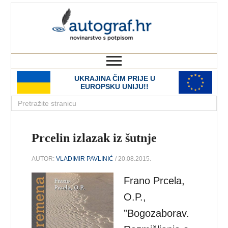
autograf.hr
novinarstvo s potpisom
UKRAJINA ČIM PRIJE U
EUROPSKU UNIJU!!
Prcelin izlazak iz šutnje
AUTOR:
VLADIMIR PAVLINIĆ
/ 20.08.2015.
Frano Prcela,
O.P.,
”Bogozaborav.