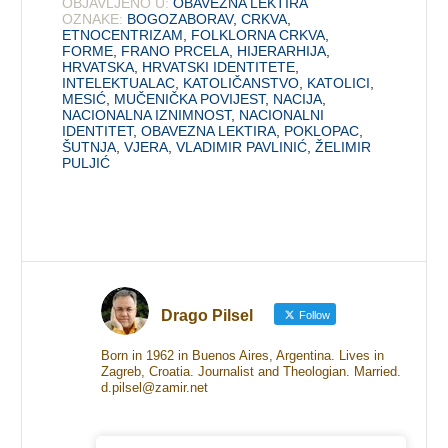
OBJAVLJENO U:
OBAVEZNA LEKTIRA
OZNAKE:
BOGOZABORAV
,
CRKVA
,
ETNOCENTRIZAM
,
FOLKLORNA CRKVA
,
FORME
,
FRANO PRCELA
,
HIJERARHIJA
,
HRVATSKA
,
HRVATSKI IDENTITETE
,
INTELEKTUALAC
,
KATOLIČANSTVO
,
KATOLICI
,
MESIĆ
,
MUČENIČKA POVIJEST
,
NACIJA
,
NACIONALNA IZNIMNOST
,
NACIONALNI
IDENTITET
,
OBAVEZNA LEKTIRA
,
POKLOPAC
,
ŠUTNJA
,
VJERA
,
VLADIMIR PAVLINIĆ
,
ŽELIMIR
PULJIĆ
Drago Pilsel
Follow
Born in 1962 in Buenos Aires, Argentina. Lives in
Zagreb, Croatia. Journalist and Theologian. Married.
d.pilsel@zamir.net