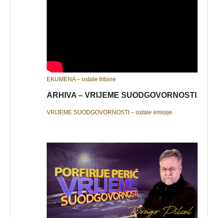
EKUMENA – ostale tribine
ARHIVA – VRIJEME SUODGOVORNOSTI
VRIJEME SUODGOVORNOSTI – ostale emisije