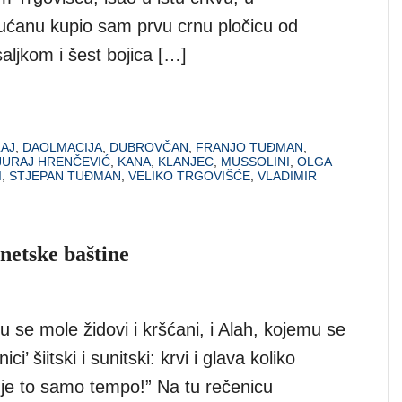
ćanu kupio sam prvu crnu pločicu od
saljkom i šest bojica […]
AJ
,
DAOLMACIJA
,
DUBROVČAN
,
FRANJO TUĐMAN
,
JURAJ HRENČEVIĆ
,
KANA
,
KLANJEC
,
MUSSOLINI
,
OLGA
I
,
STJEPAN TUĐMAN
,
VELIKO TRGOVIŠĆE
,
VLADIMIR
enetske baštine
 se mole židovi i kršćani, i Alah, kojemu se
ici’ šiitski i sunitski: krvi i glava koliko
je to samo tempo!” Na tu rečenicu