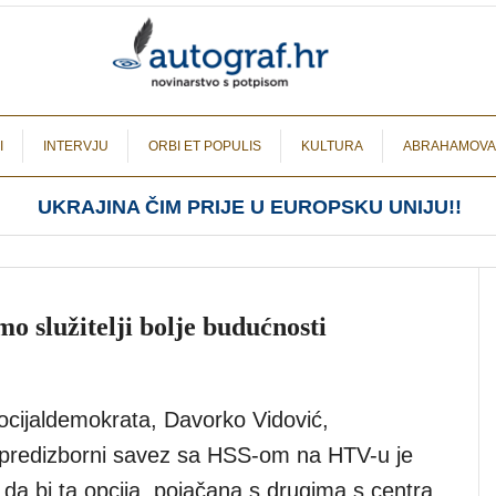
I
INTERVJU
ORBI ET POPULIS
KULTURA
ABRAHAMOVA
UKRAJINA ČIM PRIJE U EUROPSKU UNIJU!!
o služitelji bolje budućnosti
ocijaldemokrata, Davorko Vidović,
 predizborni savez sa HSS-om na HTV-u je
 da bi ta opcija, pojačana s drugima s centra