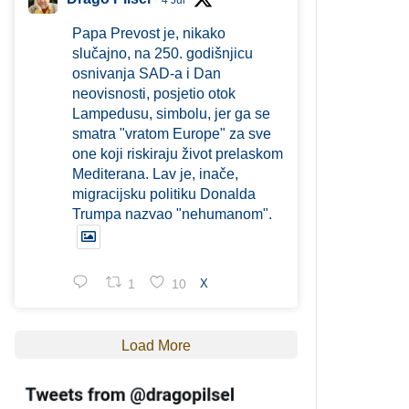
4 Jul
Papa Prevost je, nikako
slučajno, na 250. godišnjicu
osnivanja SAD-a i Dan
neovisnosti, posjetio otok
Lampedusu, simbolu, jer ga se
smatra "vratom Europe" za sve
one koji riskiraju život prelaskom
Mediterana. Lav je, inače,
migracijsku politiku Donalda
Trumpa nazvao "nehumanom".
1
10
X
Load More