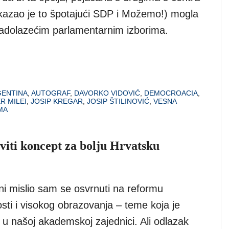
(kazao je to špotajući SDP i Možemo!) mogla
 nadolazećim parlamentarnim izborima.
ENTINA
,
AUTOGRAF
,
DAVORKO VIDOVIĆ
,
DEMOCROACIA
,
ER MILEI
,
JOSIP KREGAR
,
JOSIP ŠTILINOVIĆ
,
VESNA
MA
oviti koncept za bolju Hrvatsku
ni mislio sam se osvrnuti na reformu
sti i visokog obrazovanja – teme koja je
 u našoj akademskoj zajednici. Ali odlazak