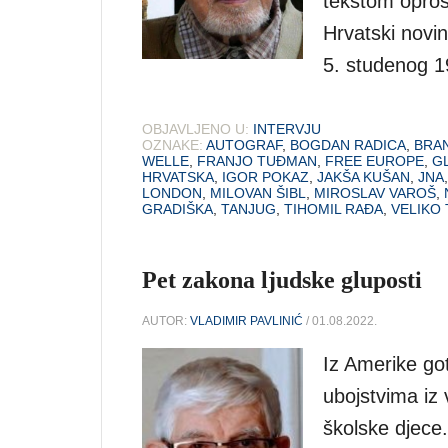
tekstom oprost
Hrvatski novin
5. studenog 1
OBJAVLJENO U:
INTERVJU
OZNAKE:
AUTOGRAF
,
BOGDAN RADICA
,
BRA
WELLE
,
FRANJO TUĐMAN
,
FREE EUROPE
,
G
HRVATSKA
,
IGOR POKAZ
,
JAKŠA KUŠAN
,
JNA
LONDON
,
MILOVAN ŠIBL
,
MIROSLAV VAROŠ
,
GRADIŠKA
,
TANJUG
,
TIHOMIL RAĐA
,
VELIKO
Pet zakona ljudske gluposti
AUTOR:
VLADIMIR PAVLINIĆ
/ 01.08.2022.
Iz Amerike got
ubojstvima iz
školske djece. 