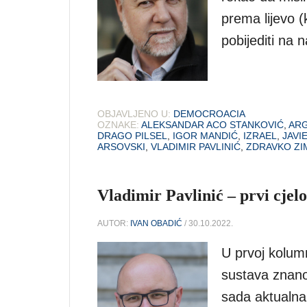
prema lijevo 
pobijediti na
OBJAVLJENO U:
DEMOCROACIA
OZNAKE:
ALEKSANDAR ACO STANKOVIĆ
,
ARG
DRAGO PILSEL
,
IGOR MANDIĆ
,
IZRAEL
,
JAVI
ARSOVSKI
,
VLADIMIR PAVLINIĆ
,
ZDRAVKO ZI
Vladimir Pavlinić – prvi cjel
AUTOR:
IVAN OBADIĆ
/ 30.10.2022.
U prvoj kolum
sustava znano
sada aktualna