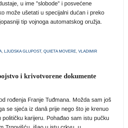
dustaje, u ime ”slobode” i posvećene
tko može ušetati u specijalni dućan i preko
ajopasniji tip vojnoga automatskog oružja.
A
,
LJUDSKA GLUPOST
,
QUIETA MOVERE
,
VLADIMIR
ojstvo i krivotvorene dokumente
 od rođenja Franje Tuđmana. Možda sam još
i ga se sjeća iz danâ prije nego što je krenuo
 političku karijeru. Pohađao sam istu pučku
m Trgovišću, išao u istu crkvu, u