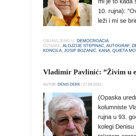
mi je to kada
10. rujna): ”O
leži i mi se b
OBJAVLJENO U:
DEMOCROACIA
OZNAKE:
ALOJZIJE STEPINAC
,
AUTOGRAF
,
D
KONCILA
,
JOSIP BOZANIĆ
,
KANA
,
QUIETA M
Vladimir Pavlinić: ”Živim u e
AUTOR:
DENIS DERK
/ 27.09.2022.
(Opaska ured
kolumniste Vla
rujna u 93. go
kolegi Denisu