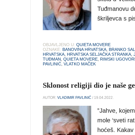
Tuđmanovu du
škriljevca s pi
OBJAVLJENO U:
QUIETA MOVERE
OZNAKE:
BANOVINA HRVATSKA
,
BRANKO SAL
HRVATSKA
,
HRVATSKA SELJAČKA STRANKA
,
TUĐMAN
,
QUIETA MOVERE
,
RIMSKI UGOVOR
PAVLINIĆ
,
VLATKO MAČEK
Sklonost religiji dio je naše g
AUTOR:
VLADIMIR PAVLINIĆ
/ 19.04.2022.
”Jahve, kojemu
mole ‘sveti ratn
hoćeš. Kakav 