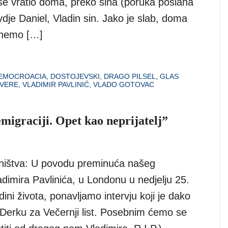
 se vratio doma, preko sina (poruka poslana
vdje Daniel, Vladin sin. Jako je slab, doma
rinemo […]
EMOCROACIA
,
DOSTOJEVSKI
,
DRAGO PILSEL
,
GLAS
OVERE
,
VLADIMIR PAVLINIĆ
,
VLADO GOTOVAC
migraciji. Opet kao neprijatelj”
ništva: U povodu preminuća našeg
dimira Pavlinića, u Londonu u nedjelju 25.
dini života, ponavljamo intervju koji je dako
 Derku za Večernji list. Posebnim ćemo se