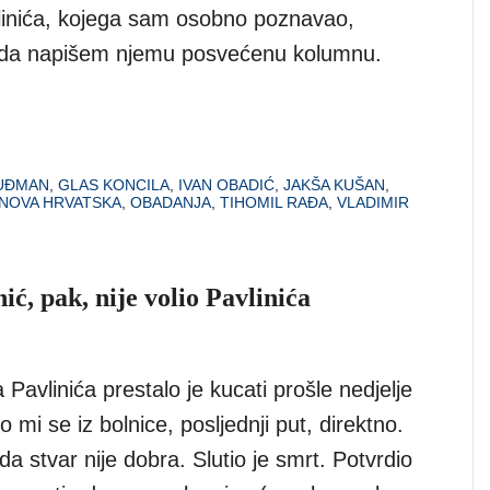
linića, kojega sam osobno poznavao,
da napišem njemu posvećenu kolumnu.
UĐMAN
,
GLAS KONCILA
,
IVAN OBADIĆ
,
JAKŠA KUŠAN
,
NOVA HRVATSKA
,
OBADANJA
,
TIHOMIL RAĐA
,
VLADIMIR
ić, pak, nije volio Pavlinića
 Pavlinića prestalo je kucati prošle nedjelje
o mi se iz bolnice, posljednji put, direktno.
da stvar nije dobra. Slutio je smrt. Potvrdio