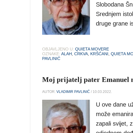
Slobodana Šna
Srednjem isto
druge grane i
OBJAVLJENO U:
QUIETA MOVERE
OZNAKE:
ALAH
,
CRKVA
,
KRŠĆANI
,
QUIETA M
PAVLINIĆ
Moj prijatelj pater Emanuel
AUTOR:
VLADIMIR PAVLINIĆ
/ 10.03.2022.
U ove dane už
može emanirat
zapali svijet,
odjednom dođe