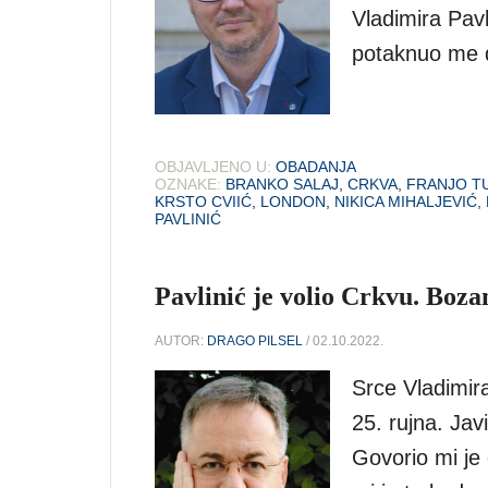
Vladimira Pav
potaknuo me 
OBJAVLJENO U:
OBADANJA
OZNAKE:
BRANKO SALAJ
,
CRKVA
,
FRANJO T
KRSTO CVIIĆ
,
LONDON
,
NIKICA MIHALJEVIĆ
,
PAVLINIĆ
Pavlinić je volio Crkvu. Bozan
AUTOR:
DRAGO PILSEL
/ 02.10.2022.
Srce Vladimira
25. rujna. Javi
Govorio mi je 