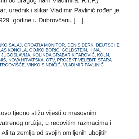
iti od dragog nam Vladimira. R.I.P.)
ar, urednik i slikar Vladimir Pavlinić rođen je
929. godine u Dubrovčanu […]
NKO SALAJ
,
CROATIA MONITOR
,
DENIS DERK
,
DEUTSCHE
LAS KONCILA
,
GOJKO BORIĆ
,
GOLDSTEIN
,
HINA
,
,
JUGOSLAVIJA
,
KOLINDA GRABAR KITAROVIĆ
,
KÖLN
,
NIŠ
,
NOVA HRVATSKA
,
OTV
,
PROJEKT VELEBIT
,
STARA
 TRGOVIŠĆE
,
VINKO SINDIČIĆ
,
VLADIMIR PAVLINIĆ
ovo tjedno stižu vijesti o masovnim
 vatrenog oružja, u redovitim razmacima i
Ali ta zemlja od svojih omiljenih ubojitih