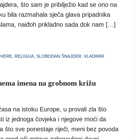
jdera, što sam je pribilježio kad se ono na
ku bila razmahala sječa glava pripadnika
slama, naiđoh prikladno sada dok nam […]
OVERE
,
RELIGIJA
,
SLOBODAN ŠNAJDER
,
VLADIMIR
 nema imena na grobnom križu
asa na istoku Europe, u provali zla što
i iz jednoga čovjeka i njegove moći da
 za što sve ponestaje riječi, meni bez povoda
 pred oči gotovo zaboravljeni davni