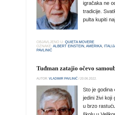
igračaka ne o
tradicije. Sva
pulta kupiti n
OBJAVLJENO U:
QUIETA MOVERE
OZNAKE:
ALBERT EINSTEIN
,
AMERIKA
,
ITALIJ
PAVLINIĆ
Tuđman zatajio očevo samoub
AUTOR:
VLADIMIR PAVLINIĆ
/ 20.06.2022.
Sto je godina
jedini živi koj
u brzo rastuću
školu u Veliko