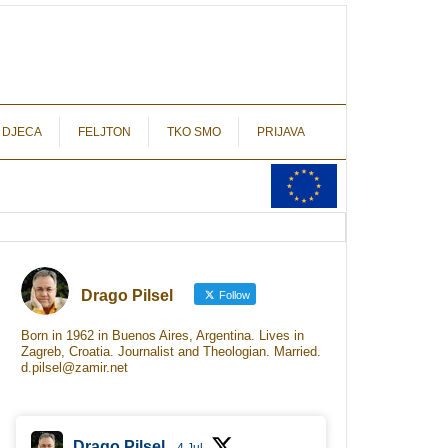
autograf.hr
novinarstvo s potpisom
 DJECA
FELJTON
TKO SMO
PRIJAVA
Drago Pilsel
Follow
Born in 1962 in Buenos Aires, Argentina. Lives in
Zagreb, Croatia. Journalist and Theologian. Married.
d.pilsel@zamir.net
Drago Pilsel