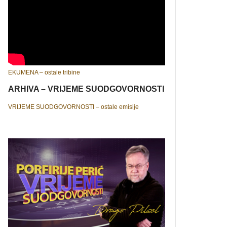
EKUMENA – ostale tribine
ARHIVA – VRIJEME SUODGOVORNOSTI
VRIJEME SUODGOVORNOSTI – ostale emisije