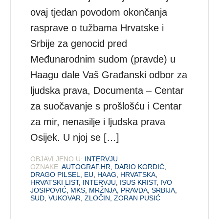
ovaj tjedan povodom okončanja
rasprave o tužbama Hrvatske i
Srbije za genocid pred
Međunarodnim sudom (pravde) u
Haagu dale Vaš Građanski odbor za
ljudska prava, Documenta – Centar
za suočavanje s prošlošću i Centar
za mir, nenasilje i ljudska prava
Osijek. U njoj se […]
OBJAVLJENO U:
INTERVJU
OZNAKE:
AUTOGRAF.HR
,
DARIO KORDIĆ
,
DRAGO PILSEL
,
EU
,
HAAG
,
HRVATSKA
,
HRVATSKI LIST
,
INTERVJU
,
ISUS KRIST
,
IVO
JOSIPOVIĆ
,
MKS
,
MRŽNJA
,
PRAVDA
,
SRBIJA
,
SUD
,
VUKOVAR
,
ZLOČIN
,
ZORAN PUSIĆ