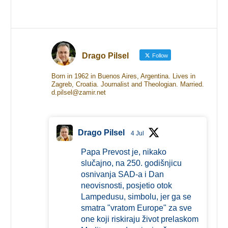
Drago Pilsel
Follow
Born in 1962 in Buenos Aires, Argentina. Lives in
Zagreb, Croatia. Journalist and Theologian. Married.
d.pilsel@zamir.net
Drago Pilsel
4 Jul
Papa Prevost je, nikako
slučajno, na 250. godišnjicu
osnivanja SAD-a i Dan
neovisnosti, posjetio otok
Lampedusu, simbolu, jer ga se
smatra "vratom Europe" za sve
one koji riskiraju život prelaskom