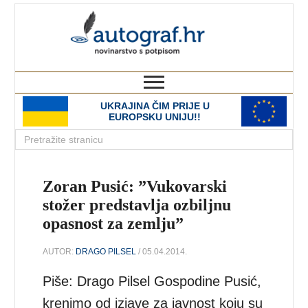
autograf.hr
novinarstvo s potpisom
UKRAJINA ČIM PRIJE U
EUROPSKU UNIJU!!
Zoran Pusić: ”Vukovarski
stožer predstavlja ozbiljnu
opasnost za zemlju”
AUTOR:
DRAGO PILSEL
/ 05.04.2014.
Piše: Drago Pilsel Gospodine Pusić,
krenimo od izjave za javnost koju su