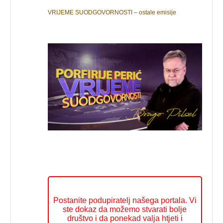
VRIJEME SUODGOVORNOSTI – ostale emisije
Postanite podupiratelj našega portala. Vi
ste dokaz da možemo stvarati bolje
društvo i da ponekad valja htjeti i