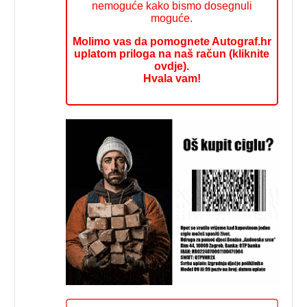
nemoguće kako bismo dosegnuli
moguće.
Molimo vas da pomognete Autograf.hr
uplatom priloga na naš račun (kliknite
ovdje).
Hvala vam!