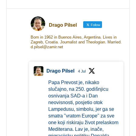
Drago Pilsel
Follow
Born in 1962 in Buenos Aires, Argentina. Lives in
Zagreb, Croatia. Journalist and Theologian. Married.
d.pilsel@zamir.net
Drago Pilsel
4 Jul
Papa Prevost je, nikako
slučajno, na 250. godišnjicu
osnivanja SAD-a i Dan
neovisnosti, posjetio otok
Lampedusu, simbolu, jer ga se
smatra "vratom Europe" za sve
one koji riskiraju život prelaskom
Mediterana. Lav je, inače,
migracijsku politiku Donalda