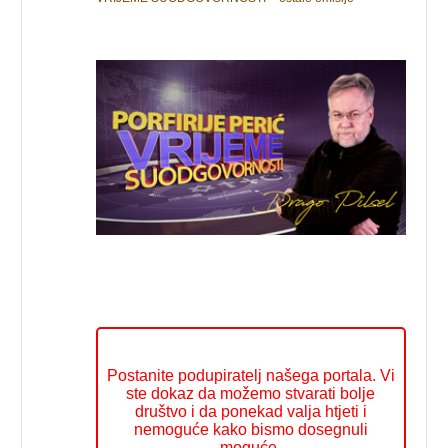
Postanite podupiratelj našega portala. Vi
ste dokaz da možemo stvarati bolje
društvo i da ponekad valja htjeti i
nemoguće kako bismo dosegnuli
moguće.