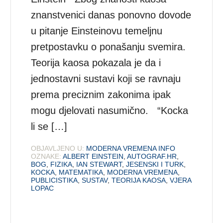
znanstvenici danas ponovno dovode
u pitanje Einsteinovu temeljnu
pretpostavku o ponašanju svemira.
Teorija kaosa pokazala je da i
jednostavni sustavi koji se ravnaju
prema preciznim zakonima ipak
mogu djelovati nasumično. “Kocka
li se […]
OBJAVLJENO U:
MODERNA VREMENA INFO
OZNAKE:
ALBERT EINSTEIN
,
AUTOGRAF.HR
,
BOG
,
FIZIKA
,
IAN STEWART
,
JESENSKI I TURK
,
KOCKA
,
MATEMATIKA
,
MODERNA VREMENA
,
PUBLICISTIKA
,
SUSTAV
,
TEORIJA KAOSA
,
VJERA
LOPAC