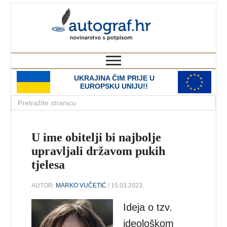
autograf.hr
novinarstvo s potpisom
UKRAJINA ČIM PRIJE U
EUROPSKU UNIJU!!
U ime obitelji bi najbolje
upravljali državom pukih
tjelesa
AUTOR:
MARKO VUČETIĆ
/ 15.03.2023.
Ideja o tzv.
ideološkom