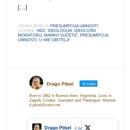
[…]
OBJAVLJENO U:
PRESUMPCIJA UMNOSTI
OZNAKE:
HDZ
,
IDEOLOGIJA
,
IDEOLOŠKI
MORATORIJ
,
MARKO VUČETIĆ
,
PRESUMPCIJA
UMNOSTI
,
U IME OBITELJI
Drago Pilsel
Follow
Born in 1962 in Buenos Aires, Argentina. Lives in
Zagreb, Croatia. Journalist and Theologian. Married.
d.pilsel@zamir.net
Drago Pilsel
4 Jul