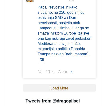
Papa Prevost je, nikako
slučajno, na 250. godišnjicu
osnivanja SAD-a i Dan
neovisnosti, posjetio otok
Lampedusu, simbolu, jer ga se
smatra "vratom Europe" za sve
one koji riskiraju život prelaskom
Mediterana. Lav je, inače,
migracijsku politiku Donalda
Trumpa nazvao "nehumanom".
1
10
X
Load More