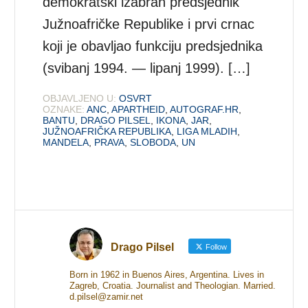
demokratski izabran predsjednik
Južnoafričke Republike i prvi crnac
koji je obavljao funkciju predsjednika
(svibanj 1994. — lipanj 1999). […]
OBJAVLJENO U:
OSVRT
OZNAKE:
ANC
,
APARTHEID
,
AUTOGRAF.HR
,
BANTU
,
DRAGO PILSEL
,
IKONA
,
JAR
,
JUŽNOAFRIČKA REPUBLIKA
,
LIGA MLADIH
,
MANDELA
,
PRAVA
,
SLOBODA
,
UN
Drago Pilsel
Follow
Born in 1962 in Buenos Aires, Argentina. Lives in
Zagreb, Croatia. Journalist and Theologian. Married.
d.pilsel@zamir.net