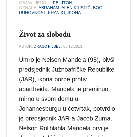
OBJAVLJENO U:
FELJTON
OZNAKE:
ABRAHAM
,
ALEN KRISTIĆ
,
BOG
,
DUHOVNOST
,
FRANJO
,
IKONA
Život za slobodu
AUTOR:
DRAGO PILSEL
/ 06.12.2013.
Umro je Nelson Mandela (95), bivši
predsjednik Južnoafričke Republike
(JAR), ikona borbe protiv
apartheida. Mandela je preminuo
mirno u svom domu u
Johannesburgu u četvrtak, potvrdio
je predsjednik JAR-a Jacob Zuma.
Nelson Rolihlahla Mandela prvi je