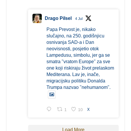
Drago Pilsel
4 Jul
Papa Prevost je, nikako
slučajno, na 250. godišnjicu
osnivanja SAD-a i Dan
neovisnosti, posjetio otok
Lampedusu, simbolu, jer ga se
smatra "vratom Europe" za sve
one koji riskiraju život prelaskom
Mediterana. Lav je, inače,
migracijsku politiku Donalda
Trumpa nazvao "nehumanom".
1
10
X
Load More