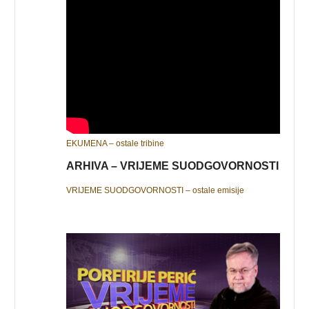
EKUMENA – ostale tribine
ARHIVA – VRIJEME SUODGOVORNOSTI
VRIJEME SUODGOVORNOSTI – ostale emisije