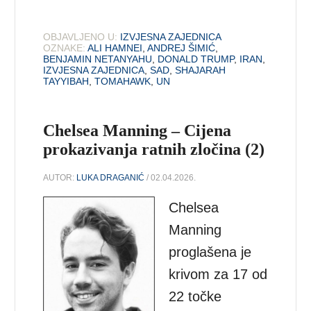
OBJAVLJENO U:
IZVJESNA ZAJEDNICA
OZNAKE:
ALI HAMNEI
,
ANDREJ ŠIMIĆ
,
BENJAMIN NETANYAHU
,
DONALD TRUMP
,
IRAN
,
IZVJESNA ZAJEDNICA
,
SAD
,
SHAJARAH
TAYYIBAH
,
TOMAHAWK
,
UN
Chelsea Manning – Cijena
prokazivanja ratnih zločina (2)
AUTOR:
LUKA DRAGANIĆ
/ 02.04.2026.
Chelsea
Manning
proglašena je
krivom za 17 od
22 točke