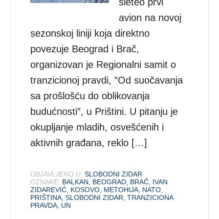
sleteo prvi
avion na novoj
sezonskoj liniji koja direktno
povezuje Beograd i Brač,
organizovan je Regionalni samit o
tranzicionoj pravdi, ”Od suočavanja
sa prošlošću do oblikovanja
budućnosti”, u Prištini. U pitanju je
okupljanje mladih, osvešćenih i
aktivnih građana, reklo […]
OBJAVLJENO U:
SLOBODNI ZIDAR
OZNAKE:
BALKAN
,
BEOGRAD
,
BRAČ
,
IVAN
ZIDAREVIĆ
,
KOSOVO
,
METOHIJA
,
NATO
,
PRIŠTINA
,
SLOBODNI ZIDAR
,
TRANZICIONA
PRAVDA
,
UN