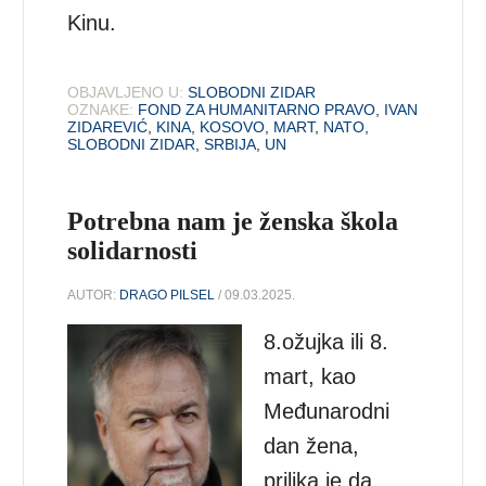
Kinu.
OBJAVLJENO U:
SLOBODNI ZIDAR
OZNAKE:
FOND ZA HUMANITARNO PRAVO
,
IVAN
ZIDAREVIĆ
,
KINA
,
KOSOVO
,
MART
,
NATO
,
SLOBODNI ZIDAR
,
SRBIJA
,
UN
Potrebna nam je ženska škola
solidarnosti
AUTOR:
DRAGO PILSEL
/ 09.03.2025.
8.ožujka ili 8.
mart, kao
Međunarodni
dan žena,
prilika je da