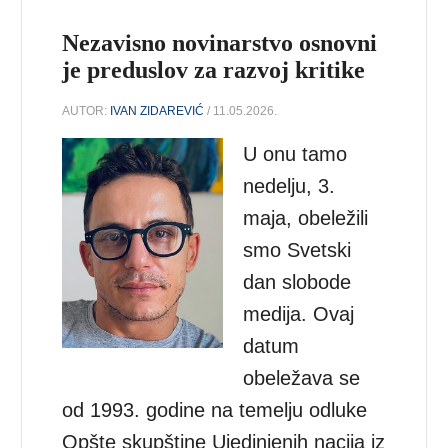
Nezavisno novinarstvo osnovni
je preduslov za razvoj kritike
AUTOR:
IVAN ZIDAREVIĆ
/ 11.05.2026.
U onu tamo
nedelju, 3.
maja, obeležili
smo Svetski
dan slobode
medija. Ovaj
datum
obeležava se
od 1993. godine na temelju odluke
Opšte skupštine Ujedinjenih nacija iz