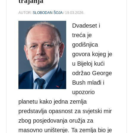
trajanja
AUTOR:
SLOBODAN ŠOJA
/ 19.03.2026.
Dvadeset i
treća je
godišnjica
govora kojeg je
u Bijeloj kući
održao George
Bush mlađi i
upozorio
planetu kako jedna zemlja
predstavlja opasnost za svjetski mir
zbog posjedovanja oružja za
masovno uništenje. Ta zemlja bio je