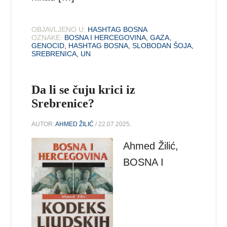
OBJAVLJENO U:
HASHTAG BOSNA
OZNAKE:
BOSNA I HERCEGOVINA
,
GAZA
,
GENOCID
,
HASHTAG BOSNA
,
SLOBODAN ŠOJA
,
SREBRENICA
,
UN
Da li se čuju krici iz
Srebrenice?
AUTOR:
AHMED ŽILIĆ
/ 22.07.2025.
Ahmed Žilić,
BOSNA I