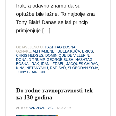
Irak, a odavno znamo da su
optužbe bile lažne. To najbolje zna
Tony Blair! Danas se isti princip
primjenjuje […]
OBJAVLJENO U:
HASHTAG BOSNA
OZNAKE:
ALI HAMENEI
,
BIJELA KUĆA
,
BRICS
,
CHRIS HEDGES
,
DOMINIQUE DE VILLEPIN
,
DONALD TRUMP
,
GEORGE BUSH
,
HASHTAG
BOSNA
,
IRAK
,
IRAN
,
IZRAEL
,
JACQUES CHIRAC
,
KINA
,
NETANYAHU
,
RAT
,
SAD
,
SLOBODAN ŠOJA
,
TONY BLAIR
,
UN
Do rodne ravnopravnosti tek
za 130 godina
AUTOR:
IVAN ZIDAREVIĆ
/ 16.03.2026.