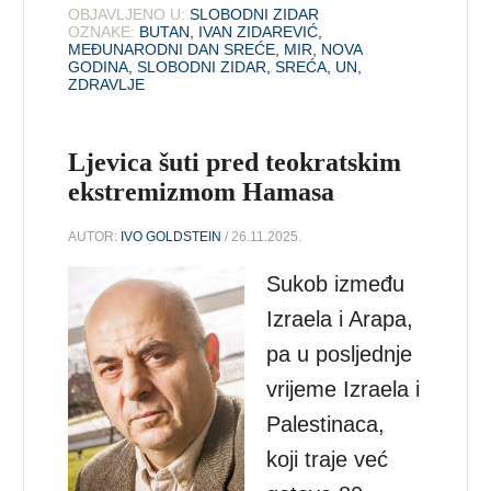
OBJAVLJENO U:
SLOBODNI ZIDAR
OZNAKE:
BUTAN
,
IVAN ZIDAREVIĆ
,
MEĐUNARODNI DAN SREĆE
,
MIR
,
NOVA
GODINA
,
SLOBODNI ZIDAR
,
SREĆA
,
UN
,
ZDRAVLJE
Ljevica šuti pred teokratskim
ekstremizmom Hamasa
AUTOR:
IVO GOLDSTEIN
/ 26.11.2025.
Sukob između
Izraela i Arapa,
pa u posljednje
vrijeme Izraela i
Palestinaca,
koji traje već