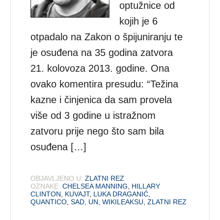
optužnice od
kojih je 6
otpadalo na Zakon o špijuniranju te
je osuđena na 35 godina zatvora
21. kolovoza 2013. godine. Ona
ovako komentira presudu: “Težina
kazne i činjenica da sam provela
više od 3 godine u istražnom
zatvoru prije nego što sam bila
osuđena […]
OBJAVLJENO U:
ZLATNI REZ
OZNAKE:
CHELSEA MANNING
,
HILLARY
CLINTON
,
KUVAJT
,
LUKA DRAGANIĆ
,
QUANTICO
,
SAD
,
UN
,
WIKILEAKSU
,
ZLATNI REZ