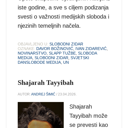
iste godine, a sve s ciljem podizanja
svesti o važnosti medijskih sloboda i
njezinih temeljnih načela.
OBJAVLJENO U:
SLOBODNI ZIDAR
OZNAKE:
DAVOR BOŽINOVIĆ
,
IVAN ZIDAREVIĆ
,
NOVINARSTVO
,
SLAPP TUŽBE
,
SLOBODA
MEDIJA
,
SLOBODNI ZIDAR
,
SVJETSKI
DANSLOBODE MEDIJA
,
UN
Shajarah Tayyibah
AUTOR:
ANDREJ ŠIMIĆ
/ 23.04.2026.
Shajarah
Tayyibah može
se prevesti kao