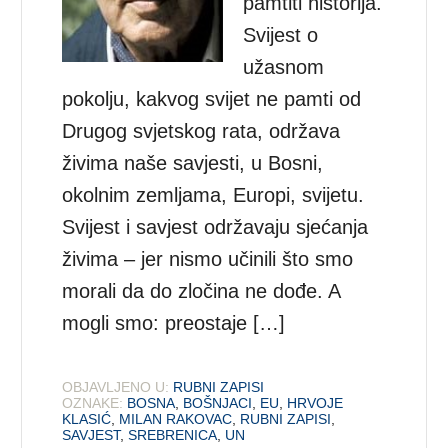
pamtiti historija.
Svijest o
užasnom
pokolju, kakvog svijet ne pamti od
Drugog svjetskog rata, održava
živima naše savjesti, u Bosni,
okolnim zemljama, Europi, svijetu.
Svijest i savjest održavaju sjećanja
živima – jer nismo učinili što smo
morali da do zločina ne dođe. A
mogli smo: preostaje […]
OBJAVLJENO U:
RUBNI ZAPISI
OZNAKE:
BOSNA
,
BOŠNJACI
,
EU
,
HRVOJE
KLASIĆ
,
MILAN RAKOVAC
,
RUBNI ZAPISI
,
SAVJEST
,
SREBRENICA
,
UN