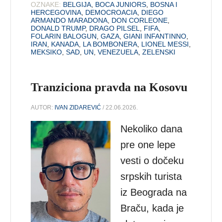
OZNAKE:
BELGIJA
,
BOCA JUNIORS
,
BOSNA I
HERCEGOVINA
,
DEMOCROACIA
,
DIEGO
ARMANDO MARADONA
,
DON CORLEONE
,
DONALD TRUMP
,
DRAGO PILSEL
,
FIFA
,
FOLARIN BALOGUN
,
GAZA
,
GIANI INFANTINNO
,
IRAN
,
KANADA
,
LA BOMBONERA
,
LIONEL MESSI
,
MEKSIKO
,
SAD
,
UN
,
VENEZUELA
,
ZELENSKI
Tranziciona pravda na Kosovu
AUTOR:
IVAN ZIDAREVIĆ
/ 22.06.2026.
Nekoliko dana
pre one lepe
vesti o dočeku
srpskih turista
iz Beograda na
Braču, kada je