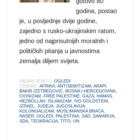
gotovo 80
godina, postao
je, u posljednje dvije godine,
zajedno s rusko-ukrajinskim ratom,
jedno od najprisutnijih moralnih i
političkih pitanja u javnostima
zemalja diljem svijeta.
OBJAVLJENO U:
OGLEDI
OZNAKE:
AFRIKA
,
ANTISEMITIZAM
,
ARAPI
,
BAKIR IZETBEGOVIĆ
,
BOSNA I HERCEGOVINA
,
CIONIZAM
,
FREE PALESTINE
,
GAZA
,
HAMAS
,
HEZBOLLAH
,
ISLAMIZAM
,
IVO GOLDSTEIN
,
IZRAEL
,
JUDEJA
,
JUGOSLAVIJA
,
KOLONIJALIZAM
,
MUSLIMANSKA BRAĆA
,
NASER
,
OGLEDI
,
PALESTINA
,
SAD
,
SAMARIJA
,
SDA
,
TEOKRACIJA
,
TITO
,
UN