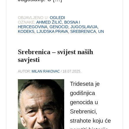
OBJAVLJENO U:
OGLEDI
OZNAKE:
AHMED ŽILIĆ
,
BOSNA I
HERCEGOVINA
,
GENOCID
,
JUGOSLAVIJA
,
KODEKS
,
LJUDSKA PRAVA
,
SREBRENICA
,
UN
Srebrenica – svijest naših
savjesti
AUTOR:
MILAN RAKOVAC
/ 18.07.2025.
Trideseta je
godišnjica
genocida u
Srebrenici,
strahote koju će