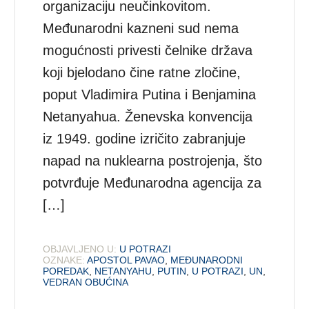
organizaciju neučinkovitom.
Međunarodni kazneni sud nema
mogućnosti privesti čelnike država
koji bjelodano čine ratne zločine,
poput Vladimira Putina i Benjamina
Netanyahua. Ženevska konvencija
iz 1949. godine izričito zabranjuje
napad na nuklearna postrojenja, što
potvrđuje Međunarodna agencija za
[…]
OBJAVLJENO U:
U POTRAZI
OZNAKE:
APOSTOL PAVAO
,
MEĐUNARODNI
POREDAK
,
NETANYAHU
,
PUTIN
,
U POTRAZI
,
UN
,
VEDRAN OBUĆINA