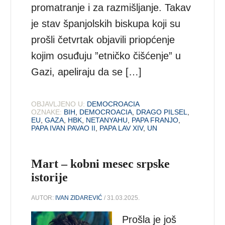
promatranje i za razmišljanje. Takav
je stav španjolskih biskupa koji su
prošli četvrtak objavili priopćenje
kojim osuđuju ”etničko čišćenje” u
Gazi, apeliraju da se […]
OBJAVLJENO U:
DEMOCROACIA
OZNAKE:
BIH
,
DEMOCROACIA
,
DRAGO PILSEL
,
EU
,
GAZA
,
HBK
,
NETANYAHU
,
PAPA FRANJO
,
PAPA IVAN PAVAO II
,
PAPA LAV XIV
,
UN
Mart – kobni mesec srpske
istorije
AUTOR:
IVAN ZIDAREVIĆ
/ 31.03.2025.
Prošla je još