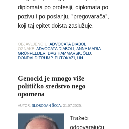
diplomata po profesiji, diplomata po
pozivu i po poslanju, ”pregovarača”,
koji taj epitet doista zaslužuje.
OBJAVLJENO U:
ADVOCATA DIABOLI
OZNAKE:
ADVOCATA DIABOLI
,
ANNA MARIA
GRÜNFELDER
,
DAG HAMMARSKJÖLD
,
DONDALD TRUMP
,
PUTOKAZI
,
UN
Genocid je mnogo više
političko sredstvo nego
opomena
AUTOR:
SLOBODAN ŠOJA
/ 31.07.2025.
Tražeći
odgovarajuću