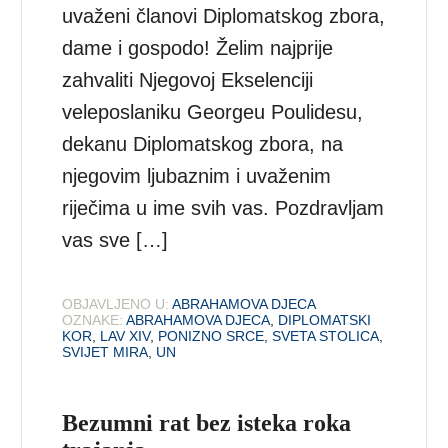
uvaženi članovi Diplomatskog zbora,
dame i gospodo! Želim najprije
zahvaliti Njegovoj Ekselenciji
veleposlaniku Georgeu Poulidesu,
dekanu Diplomatskog zbora, na
njegovim ljubaznim i uvaženim
riječima u ime svih vas. Pozdravljam
vas sve […]
OBJAVLJENO U:
ABRAHAMOVA DJECA
OZNAKE:
ABRAHAMOVA DJECA
,
DIPLOMATSKI
KOR
,
LAV XIV
,
PONIZNO SRCE
,
SVETA STOLICA
,
SVIJET MIRA
,
UN
Bezumni rat bez isteka roka