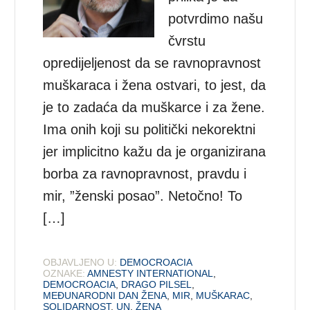
potvrdimo našu
čvrstu
opredijeljenost da se ravnopravnost
muškaraca i žena ostvari, to jest, da
je to zadaća da muškarce i za žene.
Ima onih koji su politički nekorektni
jer implicitno kažu da je organizirana
borba za ravnopravnost, pravdu i
mir, ”ženski posao”. Netočno! To
[…]
OBJAVLJENO U:
DEMOCROACIA
OZNAKE:
AMNESTY INTERNATIONAL
,
DEMOCROACIA
,
DRAGO PILSEL
,
MEĐUNARODNI DAN ŽENA
,
MIR
,
MUŠKARAC
,
SOLIDARNOST
,
UN
,
ŽENA