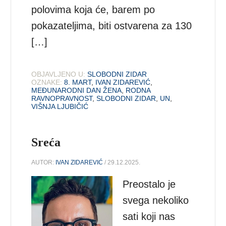
polovima koja će, barem po
pokazateljima, biti ostvarena za 130
[…]
OBJAVLJENO U:
SLOBODNI ZIDAR
OZNAKE:
8. MART
,
IVAN ZIDAREVIĆ
,
MEĐUNARODNI DAN ŽENA
,
RODNA
RAVNOPRAVNOST
,
SLOBODNI ZIDAR
,
UN
,
VIŠNJA LJUBIČIĆ
Sreća
AUTOR:
IVAN ZIDAREVIĆ
/ 29.12.2025.
Preostalo je
svega nekoliko
sati koji nas