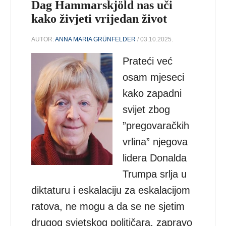
Dag Hammarskjöld nas uči
kako živjeti vrijedan život
AUTOR:
ANNA MARIA GRÜNFELDER
/ 03.10.2025.
Prateći već
osam mjeseci
kako zapadni
svijet zbog
”pregovaračkih
vrlina” njegova
lidera Donalda
Trumpa srlja u
diktaturu i eskalaciju za eskalacijom
ratova, ne mogu a da se ne sjetim
drugog svjetskog političara, zapravo