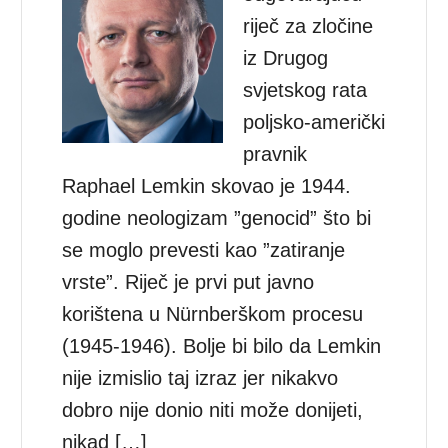
riječ za zločine
iz Drugog
svjetskog rata
poljsko-američki
pravnik
Raphael Lemkin skovao je 1944.
godine neologizam ”genocid” što bi
se moglo prevesti kao ”zatiranje
vrste”. Riječ je prvi put javno
korištena u Nürnberškom procesu
(1945-1946). Bolje bi bilo da Lemkin
nije izmislio taj izraz jer nikakvo
dobro nije donio niti može donijeti,
nikad […]