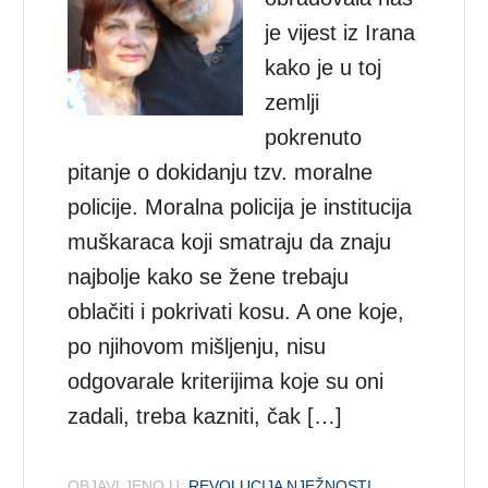
je vijest iz Irana
kako je u toj
zemlji
pokrenuto
pitanje o dokidanju tzv. moralne
policije. Moralna policija je institucija
muškaraca koji smatraju da znaju
najbolje kako se žene trebaju
oblačiti i pokrivati kosu. A one koje,
po njihovom mišljenju, nisu
odgovarale kriterijima koje su oni
zadali, treba kazniti, čak […]
OBJAVLJENO U:
REVOLUCIJA NJEŽNOSTI