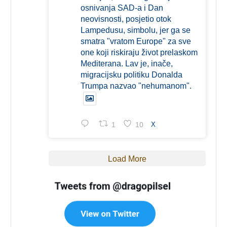
osnivanja SAD-a i Dan
neovisnosti, posjetio otok
Lampedusu, simbolu, jer ga se
smatra "vratom Europe" za sve
one koji riskiraju život prelaskom
Mediterana. Lav je, inače,
migracijsku politiku Donalda
Trumpa nazvao "nehumanom".
1
10
X
Load More