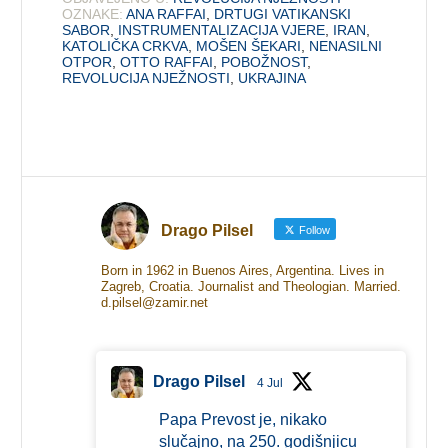
OZNAKE:
ANA RAFFAI
,
DRTUGI VATIKANSKI
SABOR
,
INSTRUMENTALIZACIJA VJERE
,
IRAN
,
KATOLIČKA CRKVA
,
MOŠEN ŠEKARI
,
NENASILNI
OTPOR
,
OTTO RAFFAI
,
POBOŽNOST
,
REVOLUCIJA NJEŽNOSTI
,
UKRAJINA
Drago Pilsel
Follow
Born in 1962 in Buenos Aires, Argentina. Lives in
Zagreb, Croatia. Journalist and Theologian. Married.
d.pilsel@zamir.net
Drago Pilsel
4 Jul
Papa Prevost je, nikako
slučajno, na 250. godišnjicu