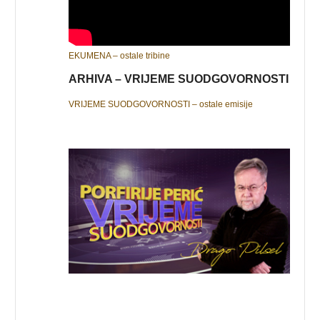
EKUMENA – ostale tribine
ARHIVA – VRIJEME SUODGOVORNOSTI
VRIJEME SUODGOVORNOSTI – ostale emisije