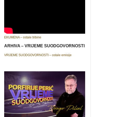
EKUMENA – ostale tribine
ARHIVA – VRIJEME SUODGOVORNOSTI
VRIJEME SUODGOVORNOSTI – ostale emisije