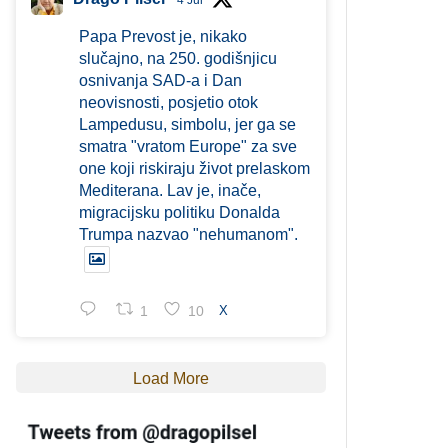
4 Jul
Papa Prevost je, nikako
slučajno, na 250. godišnjicu
osnivanja SAD-a i Dan
neovisnosti, posjetio otok
Lampedusu, simbolu, jer ga se
smatra "vratom Europe" za sve
one koji riskiraju život prelaskom
Mediterana. Lav je, inače,
migracijsku politiku Donalda
Trumpa nazvao "nehumanom".
1
10
X
Load More