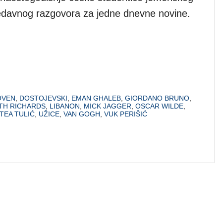
 nedavnog razgovora za jedne dnevne novine.
OVEN
,
DOSTOJEVSKI
,
EMAN GHALEB
,
GIORDANO BRUNO
,
ITH RICHARDS
,
LIBANON
,
MICK JAGGER
,
OSCAR WILDE
,
TEA TULIĆ
,
UŽICE
,
VAN GOGH
,
VUK PERIŠIĆ