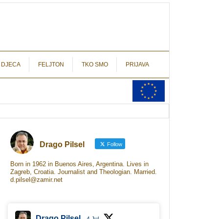
autograf.hr
novinarstvo s potpisom
 DJECA
FELJTON
TKO SMO
PRIJAVA
Drago Pilsel
Follow
Born in 1962 in Buenos Aires, Argentina. Lives in
Zagreb, Croatia. Journalist and Theologian. Married.
d.pilsel@zamir.net
Drago Pilsel