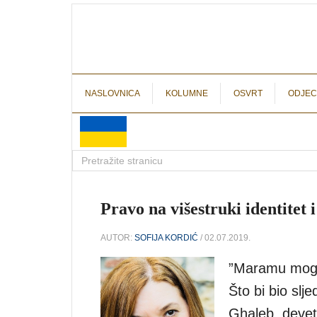
NASLOVNICA
KOLUMNE
OSVRT
ODJEC
Pravo na višestruki identitet i
AUTOR:
SOFIJA KORDIĆ
/ 02.07.2019.
”Maramu mogu 
Što bi bio slj
Ghaleb, devet