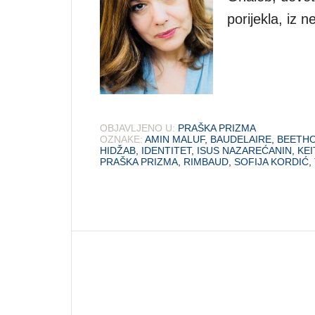
porijekla, iz
OBJAVLJENO U:
PRAŠKA PRIZMA
OZNAKE:
AMIN MALUF
,
BAUDELAIRE
,
BEETH
HIDŽAB
,
IDENTITET
,
ISUS NAZAREĆANIN
,
KE
PRAŠKA PRIZMA
,
RIMBAUD
,
SOFIJA KORDIĆ
,