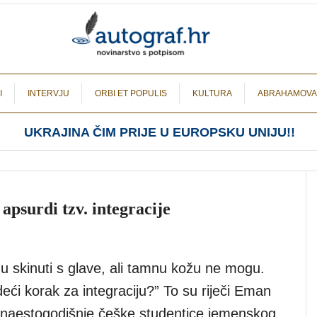
I
INTERVJU
ORBI ET POPULIS
KULTURA
ABRAHAMOVA
UKRAJINA ČIM PRIJE U EUROPSKU UNIJU!!
 apsurdi tzv. integracije
skinuti s glave, ali tamnu kožu ne mogu.
edeći korak za integraciju?” To su riječi Eman
naestogodišnje češke studentice jemenskog