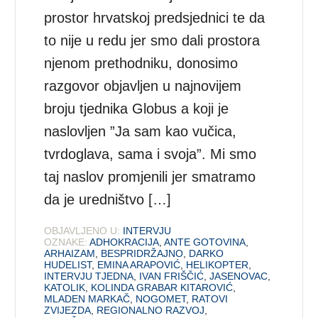
prostor hrvatskoj predsjednici te da
to nije u redu jer smo dali prostora
njenom prethodniku, donosimo
razgovor objavljen u najnovijem
broju tjednika Globus a koji je
naslovljen ”Ja sam kao vučica,
tvrdoglava, sama i svoja”. Mi smo
taj naslov promjenili jer smatramo
da je uredništvo […]
OBJAVLJENO U:
INTERVJU
OZNAKE:
ADHOKRACIJA
,
ANTE GOTOVINA
,
ARHAIZAM
,
BESPRIDRŽAJNO
,
DARKO
HUDELIST
,
EMINA ARAPOVIĆ
,
HELIKOPTER
,
INTERVJU TJEDNA
,
IVAN FRIŠČIĆ
,
JASENOVAC
,
KATOLIK
,
KOLINDA GRABAR KITAROVIĆ
,
MLADEN MARKAČ
,
NOGOMET
,
RATOVI
ZVIJEZDA
,
REGIONALNO RAZVOJ
,