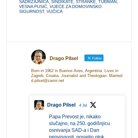
SADRŽAJNICA
,
SINDIKATE
,
STRANKE
,
TUĐMAN
,
VESNA PUSIĆ
,
VIJEĆE ZA DOMOVINSKO
SIGURNOST
,
VUČICA
Drago Pilsel
Follow
Born in 1962 in Buenos Aires, Argentina. Lives in
Zagreb, Croatia. Journalist and Theologian. Married.
d.pilsel@zamir.net
Drago Pilsel
4 Jul
Papa Prevost je, nikako
slučajno, na 250. godišnjicu
osnivanja SAD-a i Dan
neovisnosti, posjetio otok