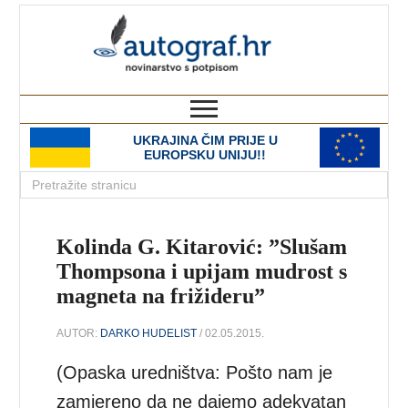
autograf.hr
novinarstvo s potpisom
UKRAJINA ČIM PRIJE U
EUROPSKU UNIJU!!
Kolinda G. Kitarović: ”Slušam
Thompsona i upijam mudrost s
magneta na frižideru”
AUTOR:
DARKO HUDELIST
/ 02.05.2015.
(Opaska uredništva: Pošto nam je
zamjereno da ne dajemo adekvatan