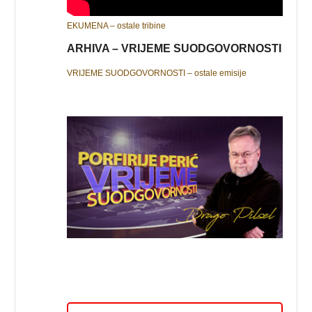
EKUMENA – ostale tribine
ARHIVA – VRIJEME SUODGOVORNOSTI
VRIJEME SUODGOVORNOSTI – ostale emisije