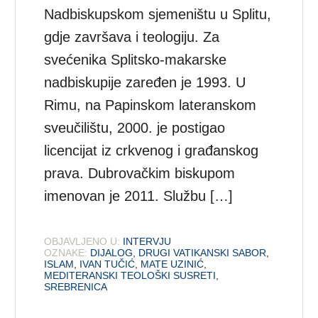
Nadbiskupskom sjemeništu u Splitu,
gdje završava i teologiju. Za
svećenika Splitsko-makarske
nadbiskupije zaređen je 1993. U
Rimu, na Papinskom lateranskom
sveučilištu, 2000. je postigao
licencijat iz crkvenog i građanskog
prava. Dubrovačkim biskupom
imenovan je 2011. Službu […]
OBJAVLJENO U:
INTERVJU
OZNAKE:
DIJALOG
,
DRUGI VATIKANSKI SABOR
,
ISLAM
,
IVAN TUČIĆ
,
MATE UZINIĆ
,
MEDITERANSKI TEOLOŠKI SUSRETI
,
SREBRENICA