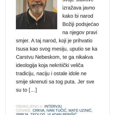
izražava javno
kako bi narod
Božiji podsjećao
na njegov pravi
smjer. A taj narod, koji je prihvatio
Isusa kao svog mesiju, uputio se ka
Carstvu Nebeskom, te ga nikakva
ideologija koja nekritički veliča
tradiciju, naciju i ostale idole ne
smije skrenuti sa tog puta. Jer sve
su to […]
OBJAVLJENO U:
INTERVJU
OZNAKE:
CRKVA
,
IVAN TUČIĆ
,
MATE UZINIĆ
,
SRBIJA
,
TEOLOG
,
VLADAN PERIŠIĆ