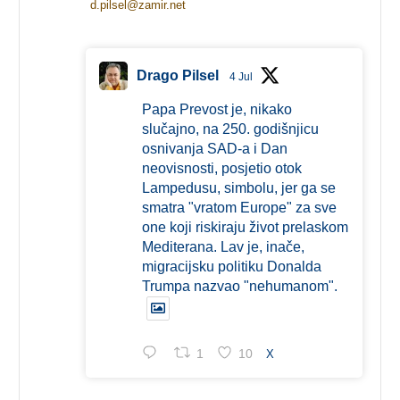
d.pilsel@zamir.net
Drago Pilsel
4 Jul
Papa Prevost je, nikako
slučajno, na 250. godišnjicu
osnivanja SAD-a i Dan
neovisnosti, posjetio otok
Lampedusu, simbolu, jer ga se
smatra "vratom Europe" za sve
one koji riskiraju život prelaskom
Mediterana. Lav je, inače,
migracijsku politiku Donalda
Trumpa nazvao "nehumanom".
1
10
X