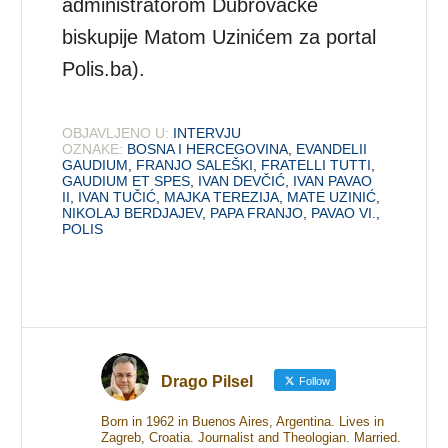
administratorom Dubrovačke
biskupije Matom Uzinićem za portal
Polis.ba).
OBJAVLJENO U:
INTERVJU
OZNAKE:
BOSNA I HERCEGOVINA
,
EVANDELII
GAUDIUM
,
FRANJO SALEŠKI
,
FRATELLI TUTTI
,
GAUDIUM ET SPES
,
IVAN DEVČIĆ
,
IVAN PAVAO
II
,
IVAN TUČIĆ
,
MAJKA TEREZIJA
,
MATE UZINIĆ
,
NIKOLAJ BERDJAJEV
,
PAPA FRANJO
,
PAVAO VI.
,
POLIS
Drago Pilsel
Follow
Born in 1962 in Buenos Aires, Argentina. Lives in
Zagreb, Croatia. Journalist and Theologian. Married.