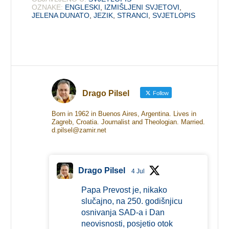
OZNAKE:
ENGLESKI
,
IZMIŠLJENI SVJETOVI
,
JELENA DUNATO
,
JEZIK
,
STRANCI
,
SVJETLOPIS
Drago Pilsel
Follow
Born in 1962 in Buenos Aires, Argentina. Lives in
Zagreb, Croatia. Journalist and Theologian. Married.
d.pilsel@zamir.net
Drago Pilsel
4 Jul
Papa Prevost je, nikako
slučajno, na 250. godišnjicu
osnivanja SAD-a i Dan
neovisnosti, posjetio otok