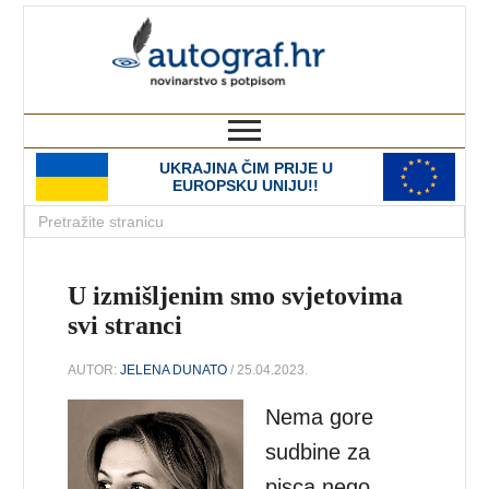
autograf.hr
novinarstvo s potpisom
UKRAJINA ČIM PRIJE U
EUROPSKU UNIJU!!
U izmišljenim smo svjetovima
svi stranci
AUTOR:
JELENA DUNATO
/ 25.04.2023.
Nema gore
sudbine za
pisca nego