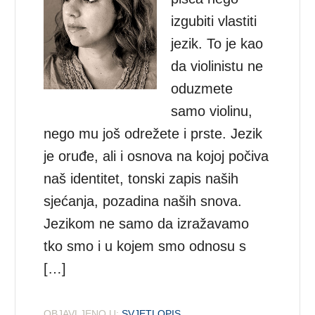
izgubiti vlastiti
jezik. To je kao
da violinistu ne
oduzmete
samo violinu,
nego mu još odrežete i prste. Jezik
je oruđe, ali i osnova na kojoj počiva
naš identitet, tonski zapis naših
sjećanja, pozadina naših snova.
Jezikom ne samo da izražavamo
tko smo i u kojem smo odnosu s
[…]
OBJAVLJENO U:
SVJETLOPIS