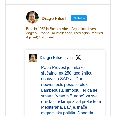
Drago Pilsel
Follow
Born in 1962 in Buenos Aires, Argentina. Lives in
Zagreb, Croatia. Journalist and Theologian. Married.
d.pilsel@zamir.net
Drago Pilsel
4 Jul
Papa Prevost je, nikako
slučajno, na 250. godišnjicu
osnivanja SAD-a i Dan
neovisnosti, posjetio otok
Lampedusu, simbolu, jer ga se
smatra "vratom Europe" za sve
one koji riskiraju život prelaskom
Mediterana. Lav je, inače,
migracijsku politiku Donalda