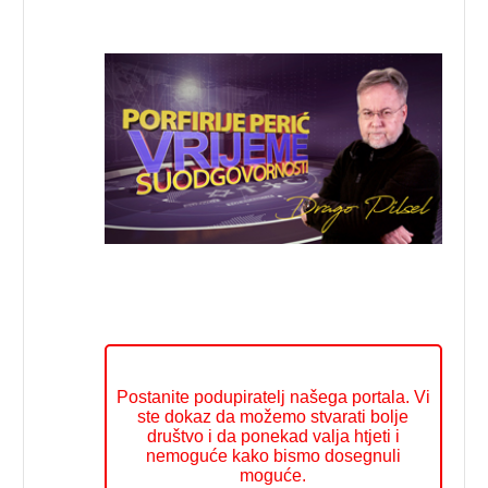
Postanite podupiratelj našega portala. Vi
ste dokaz da možemo stvarati bolje
društvo i da ponekad valja htjeti i
nemoguće kako bismo dosegnuli
moguće.