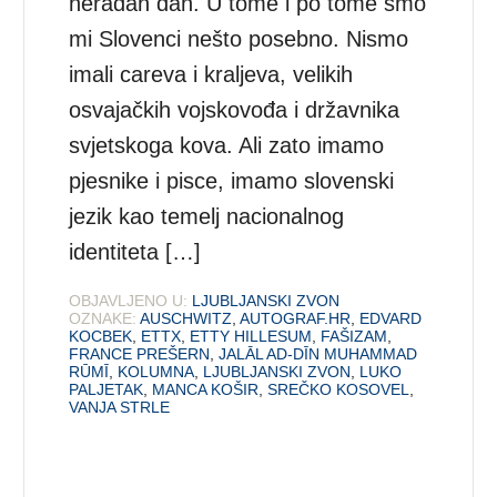
neradan dan. U tome i po tome smo
mi Slovenci nešto posebno. Nismo
imali careva i kraljeva, velikih
osvajačkih vojskovođa i državnika
svjetskoga kova. Ali zato imamo
pjesnike i pisce, imamo slovenski
jezik kao temelj nacionalnog
identiteta […]
OBJAVLJENO U:
LJUBLJANSKI ZVON
OZNAKE:
AUSCHWITZ
,
AUTOGRAF.HR
,
EDVARD
KOCBEK
,
ETTX
,
ETTY HILLESUM
,
FAŠIZAM
,
FRANCE PREŠERN
,
JALĀL AD-DĪN MUHAMMAD
RŪMĪ
,
KOLUMNA
,
LJUBLJANSKI ZVON
,
LUKO
PALJETAK
,
MANCA KOŠIR
,
SREČKO KOSOVEL
,
VANJA STRLE