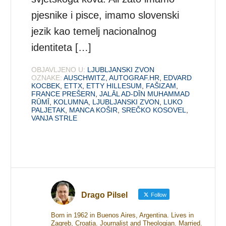
pjesnike i pisce, imamo slovenski
jezik kao temelj nacionalnog
identiteta […]
OBJAVLJENO U:
LJUBLJANSKI ZVON
OZNAKE:
AUSCHWITZ
,
AUTOGRAF.HR
,
EDVARD
KOCBEK
,
ETTX
,
ETTY HILLESUM
,
FAŠIZAM
,
FRANCE PREŠERN
,
JALĀL AD-DĪN MUHAMMAD
RŪMĪ
,
KOLUMNA
,
LJUBLJANSKI ZVON
,
LUKO
PALJETAK
,
MANCA KOŠIR
,
SREČKO KOSOVEL
,
VANJA STRLE
Drago Pilsel
Follow
Born in 1962 in Buenos Aires, Argentina. Lives in
Zagreb, Croatia. Journalist and Theologian. Married.