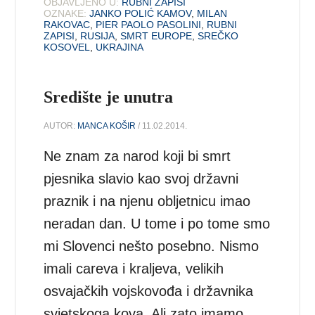
OBJAVLJENO U:
RUBNI ZAPISI
OZNAKE:
JANKO POLIĆ KAMOV
,
MILAN
RAKOVAC
,
PIER PAOLO PASOLINI
,
RUBNI
ZAPISI
,
RUSIJA
,
SMRT EUROPE
,
SREČKO
KOSOVEL
,
UKRAJINA
Središte je unutra
AUTOR:
MANCA KOŠIR
/ 11.02.2014.
Ne znam za narod koji bi smrt
pjesnika slavio kao svoj državni
praznik i na njenu obljetnicu imao
neradan dan. U tome i po tome smo
mi Slovenci nešto posebno. Nismo
imali careva i kraljeva, velikih
osvajačkih vojskovođa i državnika
svjetskoga kova. Ali zato imamo