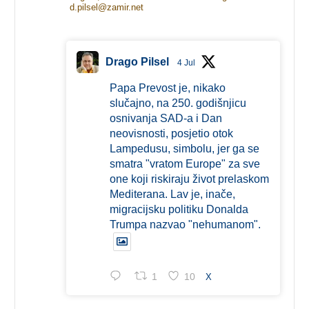
d.pilsel@zamir.net
Drago Pilsel
4 Jul
Papa Prevost je, nikako
slučajno, na 250. godišnjicu
osnivanja SAD-a i Dan
neovisnosti, posjetio otok
Lampedusu, simbolu, jer ga se
smatra "vratom Europe" za sve
one koji riskiraju život prelaskom
Mediterana. Lav je, inače,
migracijsku politiku Donalda
Trumpa nazvao "nehumanom".
1
10
X