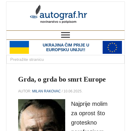
autograf.hr
novinarstvo s potpisom
UKRAJINA ČIM PRIJE U
EUROPSKU UNIJU!!
Grda, o grda bo smrt Europe
AUTOR:
MILAN RAKOVAC
/ 10.06.2025.
Najprije molim
za oprost što
groteskno