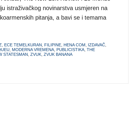
lju istraživačkog novinarstva usmjeren na
skoarmenskih pitanja, a bavi se i temama
Z
,
ECE TEMELKURAN
,
FILIPINE
,
HENA COM
,
IZDAVAČ
,
QUEU
,
MODERNA VREMENA
,
PUBLICISTIKA
,
THE
W STATESMAN
,
ZVUK
,
ZVUK BANANA