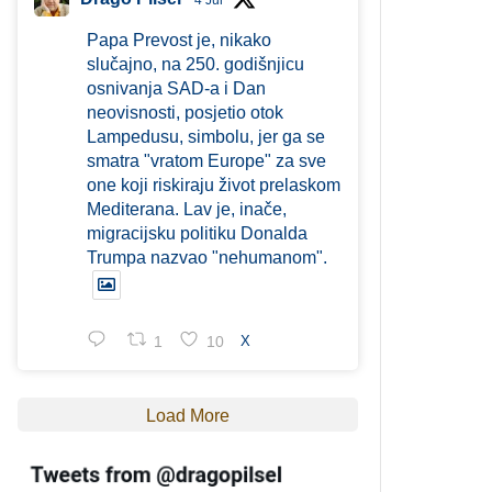
4 Jul
Papa Prevost je, nikako
slučajno, na 250. godišnjicu
osnivanja SAD-a i Dan
neovisnosti, posjetio otok
Lampedusu, simbolu, jer ga se
smatra "vratom Europe" za sve
one koji riskiraju život prelaskom
Mediterana. Lav je, inače,
migracijsku politiku Donalda
Trumpa nazvao "nehumanom".
1
10
X
Load More