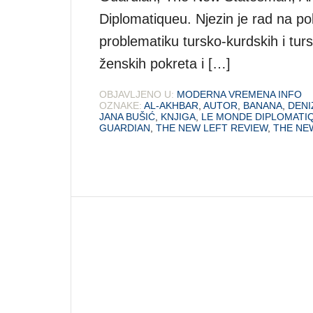
Diplomatiqueu. Njezin je rad na po
problematiku tursko-kurdskih i tur
ženskih pokreta i […]
OBJAVLJENO U:
MODERNA VREMENA INFO
OZNAKE:
AL-AKHBAR
,
AUTOR
,
BANANA
,
DENI
JANA BUŠIĆ
,
KNJIGA
,
LE MONDE DIPLOMATI
GUARDIAN
,
THE NEW LEFT REVIEW
,
THE NE