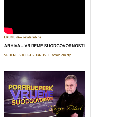
EKUMENA – ostale tribine
ARHIVA – VRIJEME SUODGOVORNOSTI
VRIJEME SUODGOVORNOSTI – ostale emisije