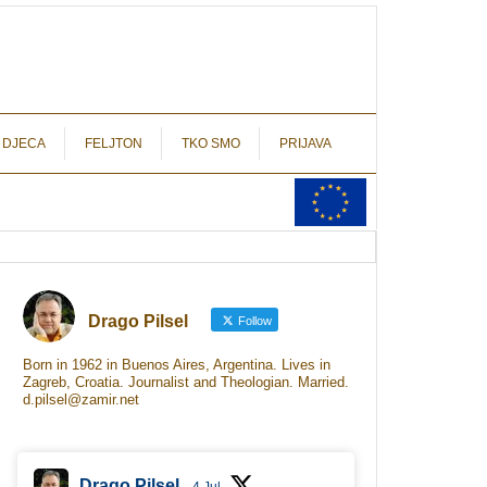
autograf.hr
novinarstvo s potpisom
 DJECA
FELJTON
TKO SMO
PRIJAVA
Drago Pilsel
Follow
Born in 1962 in Buenos Aires, Argentina. Lives in
Zagreb, Croatia. Journalist and Theologian. Married.
d.pilsel@zamir.net
Drago Pilsel