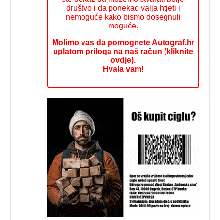
društvo i da ponekad valja htjeti i
nemoguće kako bismo dosegnuli
moguće.
Molimo vas da pomognete Autograf.hr
uplatom priloga na naš račun (kliknite
ovdje).
Hvala vam!