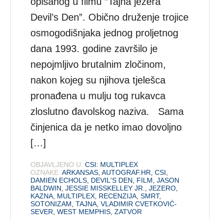
opisanog u filmu ”Tajna jezera
Devil’s Den”. Obično druženje trojice
osmogodišnjaka jednog proljetnog
dana 1993. godine završilo je
nepojmljivo brutalnim zločinom,
nakon kojeg su njihova tjelešca
pronađena u mulju tog rukavca
zloslutno đavolskog naziva. Sama
činjenica da je netko imao dovoljno
[…]
OBJAVLJENO U:
CSI: MULTIPLEX
OZNAKE:
ARKANSAS
,
AUTOGRAF.HR
,
CSI
,
DAMIEN ECHOLS
,
DEVIL'S DEN
,
FILM
,
JASON
BALDWIN
,
JESSIE MISSKELLEY JR.
,
JEZERO
,
KAZNA
,
MULTIPLEX
,
RECENZIJA
,
SMRT
,
SOTONIZAM
,
TAJNA
,
VLADIMIR CVETKOVIĆ-
SEVER
,
WEST MEMPHIS
,
ZATVOR