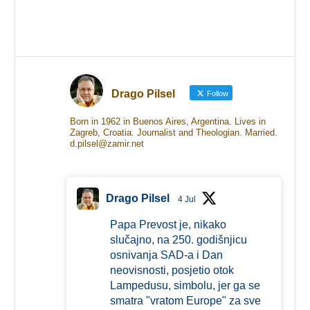
Drago Pilsel
Follow
Born in 1962 in Buenos Aires, Argentina. Lives in
Zagreb, Croatia. Journalist and Theologian. Married.
d.pilsel@zamir.net
Drago Pilsel
4 Jul
Papa Prevost je, nikako
slučajno, na 250. godišnjicu
osnivanja SAD-a i Dan
neovisnosti, posjetio otok
Lampedusu, simbolu, jer ga se
smatra "vratom Europe" za sve