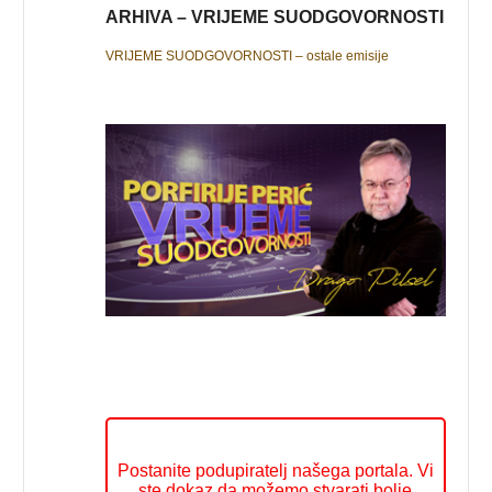
ARHIVA – VRIJEME SUODGOVORNOSTI
VRIJEME SUODGOVORNOSTI – ostale emisije
Postanite podupiratelj našega portala. Vi
ste dokaz da možemo stvarati bolje