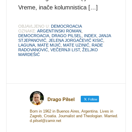
Vreme, inače kolumnistica […]
OBJAVLJENO U:
DEMOCROACIA
OZNAKE:
ARGENTINSKI ROMAN
,
DEMOCROACIA
,
DRAGO PILSEL
,
INDEX
,
JANJA
STJEPANOVIĆ
,
JELENA JORGAČEVIĆ KISIĆ
,
LAGUNA
,
MATE MIJIĆ
,
MATE UZINIĆ
,
RADE
RADOVANOVIĆ
,
VEČERNJI LIST
,
ŽELJKO
MARDEŠIĆ
Drago Pilsel
Follow
Born in 1962 in Buenos Aires, Argentina. Lives in
Zagreb, Croatia. Journalist and Theologian. Married.
d.pilsel@zamir.net