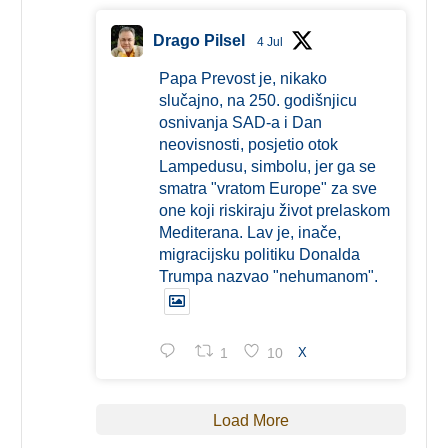
Drago Pilsel
4 Jul
Papa Prevost je, nikako
slučajno, na 250. godišnjicu
osnivanja SAD-a i Dan
neovisnosti, posjetio otok
Lampedusu, simbolu, jer ga se
smatra "vratom Europe" za sve
one koji riskiraju život prelaskom
Mediterana. Lav je, inače,
migracijsku politiku Donalda
Trumpa nazvao "nehumanom".
1
10
X
Load More