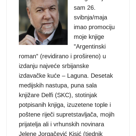
sam 26.
svibnja/maja
imao promociju
moje knjige
”Argentinski
roman” (revidirano i prošireno) u
izdanju najveće srbijanske
izdavačke kuće – Laguna. Desetak
medijskih nastupa, puna sala
knjižare Delfi (SKC), stotinjak
potpisanih knjiga, izuzetene tople i
poštene riječi supretstavljača, mojih
prijatelja ali i vrhunskih novinara
Jelene Jorgačević Kisić (tjednik