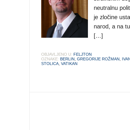
neutralnu poli
je zločine us
narod, a na tu
[…]
OBJAVLJENO U:
FELJTON
OZNAKE:
BERLIN
,
GREGORIJE ROŽMAN
,
IVA
STOLICA
,
VATIKAN