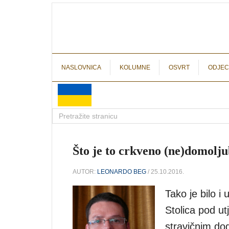
NASLOVNICA
KOLUMNE
OSVRT
ODJEC
Što je to crkveno (ne)domoljub
AUTOR:
LEONARDO BEG
/ 25.10.2016.
Tako je bilo 
Stolica pod ut
stravičnim do