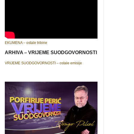
EKUMENA – ostale tribine
ARHIVA – VRIJEME SUODGOVORNOSTI
VRIJEME SUODGOVORNOSTI – ostale emisije