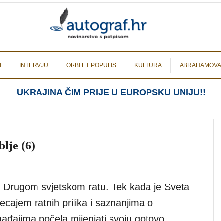
I
INTERVJU
ORBI ET POPULIS
KULTURA
ABRAHAMOVA
UKRAJINA ČIM PRIJE U EUROPSKU UNIJU!!
lje (6)
i u Drugom svjetskom ratu. Tek kada je Sveta
jecajem ratnih prilika i saznanjima o
gađajima počela mijenjati svoju gotovo