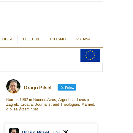
autograf.hr
novinarstvo s potpisom
 DJECA
FELJTON
TKO SMO
PRIJAVA
Drago Pilsel
Follow
Born in 1962 in Buenos Aires, Argentina. Lives in
Zagreb, Croatia. Journalist and Theologian. Married.
d.pilsel@zamir.net
Drago Pilsel