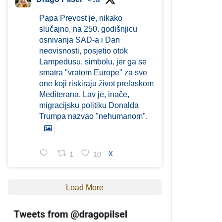
4 Jul
Papa Prevost je, nikako
slučajno, na 250. godišnjicu
osnivanja SAD-a i Dan
neovisnosti, posjetio otok
Lampedusu, simbolu, jer ga se
smatra "vratom Europe" za sve
one koji riskiraju život prelaskom
Mediterana. Lav je, inače,
migracijsku politiku Donalda
Trumpa nazvao "nehumanom".
1
10
X
Load More