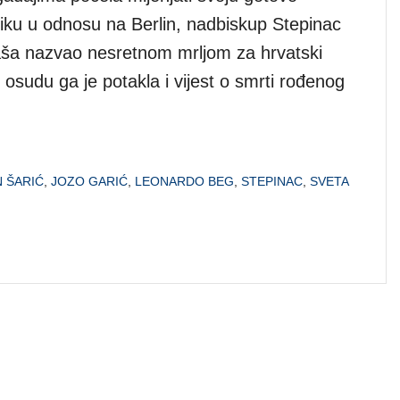
tiku u odnosu na Berlin, nadbiskup Stepinac
taša nazvao nesretnom mrljom za hrvatski
 osudu ga je potakla i vijest o smrti rođenog
N ŠARIĆ
,
JOZO GARIĆ
,
LEONARDO BEG
,
STEPINAC
,
SVETA