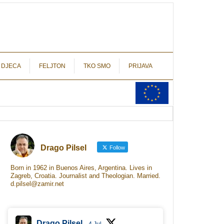
autograf.hr
novinarstvo s potpisom
 DJECA
FELJTON
TKO SMO
PRIJAVA
Drago Pilsel
Follow
Born in 1962 in Buenos Aires, Argentina. Lives in
Zagreb, Croatia. Journalist and Theologian. Married.
d.pilsel@zamir.net
Drago Pilsel