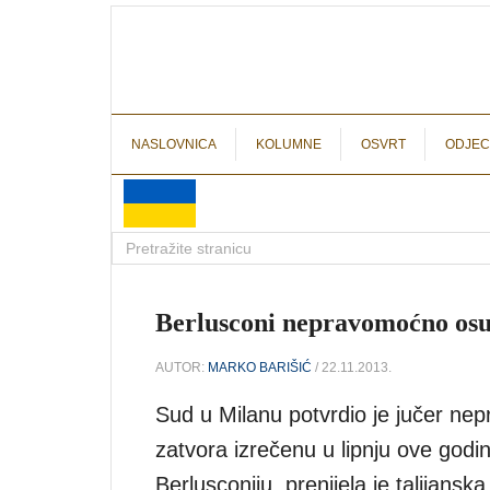
NASLOVNICA
KOLUMNE
OSVRT
ODJEC
Berlusconi nepravomoćno osu
AUTOR:
MARKO BARIŠIĆ
/ 22.11.2013.
Sud u Milanu potvrdio je jučer n
zatvora izrečenu u lipnju ove godi
Berlusconiju, prenijela je talija