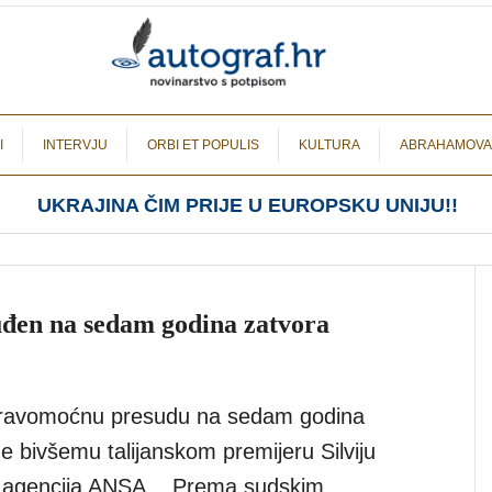
I
INTERVJU
ORBI ET POPULIS
KULTURA
ABRAHAMOVA
UKRAJINA ČIM PRIJE U EUROPSKU UNIJU!!
đen na sedam godina zatvora
epravomoćnu presudu na sedam godina
ne bivšemu talijanskom premijeru Silviju
nska agencija ANSA. Prema sudskim