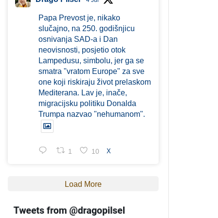
4 Jul
Papa Prevost je, nikako
slučajno, na 250. godišnjicu
osnivanja SAD-a i Dan
neovisnosti, posjetio otok
Lampedusu, simbolu, jer ga se
smatra "vratom Europe" za sve
one koji riskiraju život prelaskom
Mediterana. Lav je, inače,
migracijsku politiku Donalda
Trumpa nazvao "nehumanom".
1
10
X
Load More