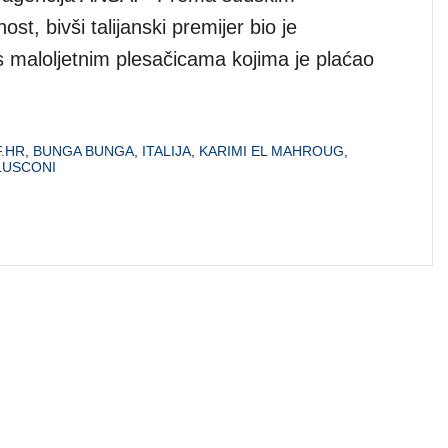
st, bivši talijanski premijer bio je
s maloljetnim plesačicama kojima je plaćao
.HR
,
BUNGA BUNGA
,
ITALIJA
,
KARIMI EL MAHROUG
,
LUSCONI