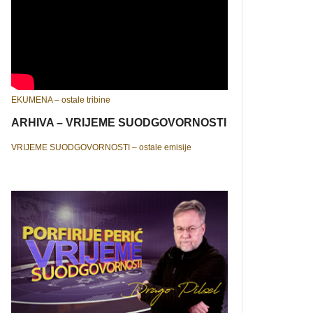
EKUMENA – ostale tribine
ARHIVA – VRIJEME SUODGOVORNOSTI
VRIJEME SUODGOVORNOSTI – ostale emisije