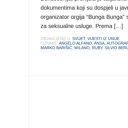
dokumentima koji su dospjeli u javno
organizator orgija “Bunga Bunga” 
za seksualne usluge. Prema […]
OBJAVLJENO U:
SVIJET
,
VIJESTI IZ UNIJE
OZNAKE:
ANGELO ALFANO
,
ANSA
,
AUTOGRAF
MARKO BARIŠIĆ
,
MILANO
,
RUBY
,
SILVIO BER