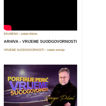
EKUMENA – ostale tribine
ARHIVA – VRIJEME SUODGOVORNOSTI
VRIJEME SUODGOVORNOSTI – ostale emisije