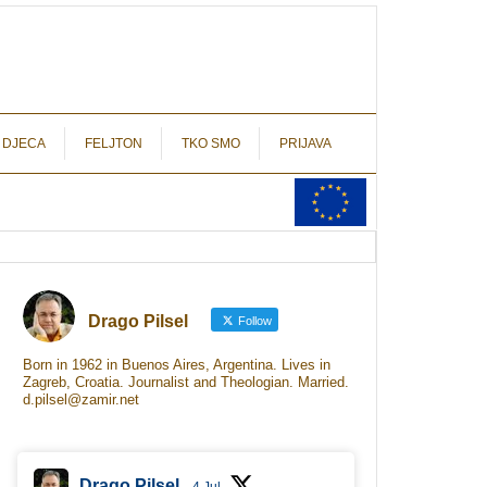
autograf.hr
novinarstvo s potpisom
 DJECA
FELJTON
TKO SMO
PRIJAVA
Drago Pilsel
Follow
Born in 1962 in Buenos Aires, Argentina. Lives in
Zagreb, Croatia. Journalist and Theologian. Married.
d.pilsel@zamir.net
Drago Pilsel