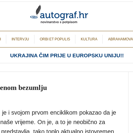
I
INTERVJU
ORBI ET POPULIS
KULTURA
ABRAHAMOVA
UKRAJINA ČIM PRIJE U EUROPSKU UNIJU!!
menom bezumlju
 je i svojom prvom enciklikom pokazao da je
naše vrijeme. On je, a to je neobično za
ju predstavlja, tako toplo aktualno istovremen.