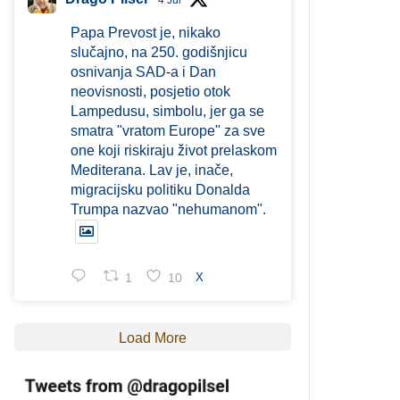
4 Jul
Papa Prevost je, nikako
slučajno, na 250. godišnjicu
osnivanja SAD-a i Dan
neovisnosti, posjetio otok
Lampedusu, simbolu, jer ga se
smatra "vratom Europe" za sve
one koji riskiraju život prelaskom
Mediterana. Lav je, inače,
migracijsku politiku Donalda
Trumpa nazvao "nehumanom".
1
10
X
Load More