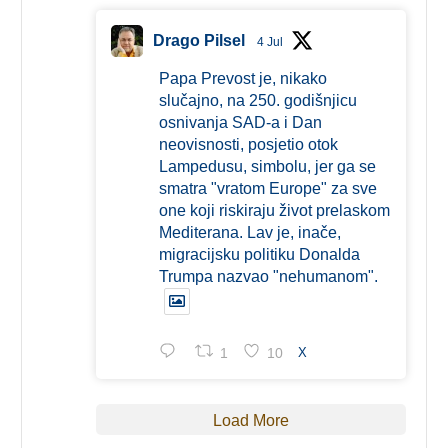
Drago Pilsel
4 Jul
Papa Prevost je, nikako
slučajno, na 250. godišnjicu
osnivanja SAD-a i Dan
neovisnosti, posjetio otok
Lampedusu, simbolu, jer ga se
smatra "vratom Europe" za sve
one koji riskiraju život prelaskom
Mediterana. Lav je, inače,
migracijsku politiku Donalda
Trumpa nazvao "nehumanom".
1
10
X
Load More