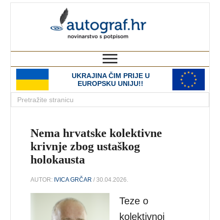
autograf.hr
novinarstvo s potpisom
UKRAJINA ČIM PRIJE U
EUROPSKU UNIJU!!
Nema hrvatske kolektivne
krivnje zbog ustaškog
holokausta
AUTOR:
IVICA GRČAR
/ 30.04.2026.
Teze o
kolektivnoj