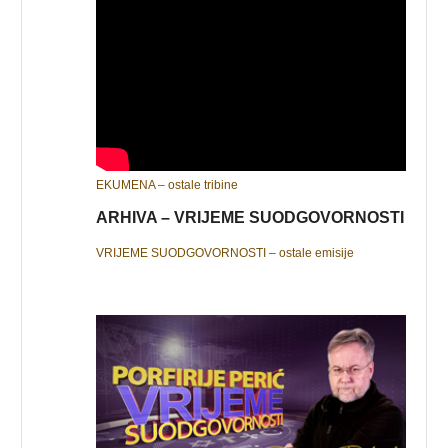
EKUMENA – ostale tribine
ARHIVA – VRIJEME SUODGOVORNOSTI
VRIJEME SUODGOVORNOSTI – ostale emisije