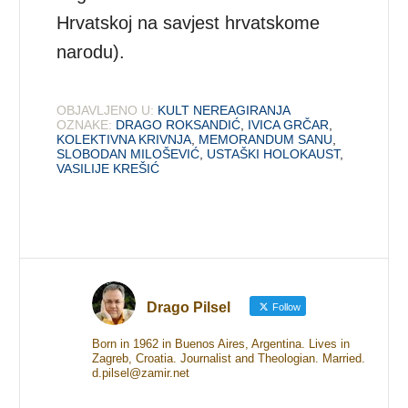
Hrvatskoj na savjest hrvatskome
narodu).
OBJAVLJENO U:
KULT NEREAGIRANJA
OZNAKE:
DRAGO ROKSANDIĆ
,
IVICA GRČAR
,
KOLEKTIVNA KRIVNJA
,
MEMORANDUM SANU
,
SLOBODAN MILOŠEVIĆ
,
USTAŠKI HOLOKAUST
,
VASILIJE KREŠIĆ
Drago Pilsel
Follow
Born in 1962 in Buenos Aires, Argentina. Lives in
Zagreb, Croatia. Journalist and Theologian. Married.
d.pilsel@zamir.net