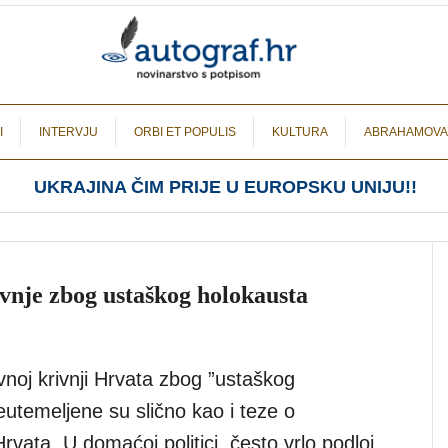
I
INTERVJU
ORBI ET POPULIS
KULTURA
ABRAHAMOVA
UKRAJINA ČIM PRIJE U EUROPSKU UNIJU!!
vnje zbog ustaškog holokausta
vnoj krivnji Hrvata zbog ”ustaškog
eutemeljene su slično kao i teze o
rvata. U domaćoj politici, često vrlo podloj,