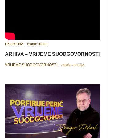
EKUMENA – ostale tribine
ARHIVA – VRIJEME SUODGOVORNOSTI
VRIJEME SUODGOVORNOSTI – ostale emisije