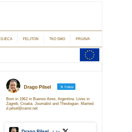
autograf.hr
novinarstvo s potpisom
 DJECA
FELJTON
TKO SMO
PRIJAVA
Drago Pilsel
Follow
Born in 1962 in Buenos Aires, Argentina. Lives in
Zagreb, Croatia. Journalist and Theologian. Married.
d.pilsel@zamir.net
Drago Pilsel