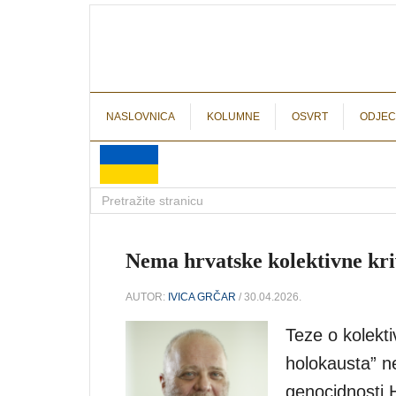
NASLOVNICA
KOLUMNE
OSVRT
ODJEC
Nema hrvatske kolektivne kri
AUTOR:
IVICA GRČAR
/ 30.04.2026.
Teze o kolekti
holokausta” n
genocidnosti H