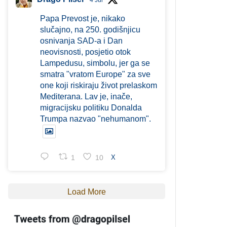
4 Jul
Papa Prevost je, nikako
slučajno, na 250. godišnjicu
osnivanja SAD-a i Dan
neovisnosti, posjetio otok
Lampedusu, simbolu, jer ga se
smatra "vratom Europe" za sve
one koji riskiraju život prelaskom
Mediterana. Lav je, inače,
migracijsku politiku Donalda
Trumpa nazvao "nehumanom".
1
10
X
Load More