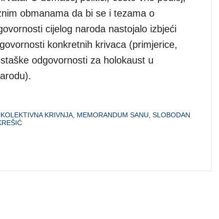
raznim obmanama da bi se i tezama o
govornosti cijelog naroda nastojalo izbjeći
govornosti konkretnih krivaca (primjerice,
 ustaške odgovornosti za holokaust u
arodu).
,
KOLEKTIVNA KRIVNJA
,
MEMORANDUM SANU
,
SLOBODAN
KREŠIĆ