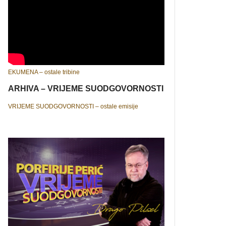
EKUMENA – ostale tribine
ARHIVA – VRIJEME SUODGOVORNOSTI
VRIJEME SUODGOVORNOSTI – ostale emisije