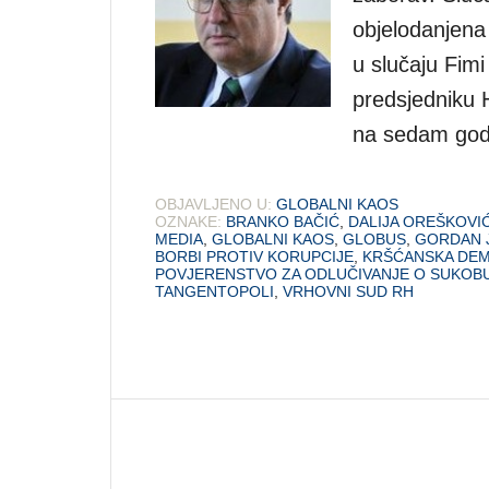
objelodanjena
u slučaju Fim
predsjedniku
na sedam godin
OBJAVLJENO U:
GLOBALNI KAOS
OZNAKE:
BRANKO BAČIĆ
,
DALIJA OREŠKOVI
MEDIA
,
GLOBALNI KAOS
,
GLOBUS
,
GORDAN 
BORBI PROTIV KORUPCIJE
,
KRŠĆANSKA DEM
POVJERENSTVO ZA ODLUČIVANJE O SUKOB
TANGENTOPOLI
,
VRHOVNI SUD RH