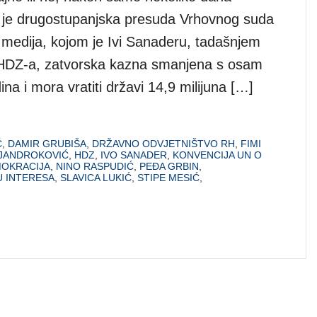
 je drugostupanjska presuda Vrhovnog suda
i medija, kojom je Ivi Sanaderu, tadašnjem
 HDZ-a, zatvorska kazna smanjena s osam
a i mora vratiti državi 14,9 milijuna […]
Ć
,
DAMIR GRUBIŠA
,
DRŽAVNO ODVJETNIŠTVO RH
,
FIMI
JANDROKOVIĆ
,
HDZ
,
IVO SANADER
,
KONVENCIJA UN O
OKRACIJA
,
NINO RASPUDIĆ
,
PEĐA GRBIN
,
U INTERESA
,
SLAVICA LUKIĆ
,
STIPE MESIĆ
,