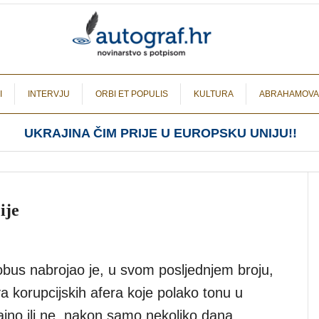
I
INTERVJU
ORBI ET POPULIS
KULTURA
ABRAHAMOVA
UKRAJINA ČIM PRIJE U EUROPSKU UNIJU!!
ije
obus nabrojao je, u svom posljednjem broju,
a korupcijskih afera koje polako tonu u
ajno ili ne, nakon samo nekoliko dana