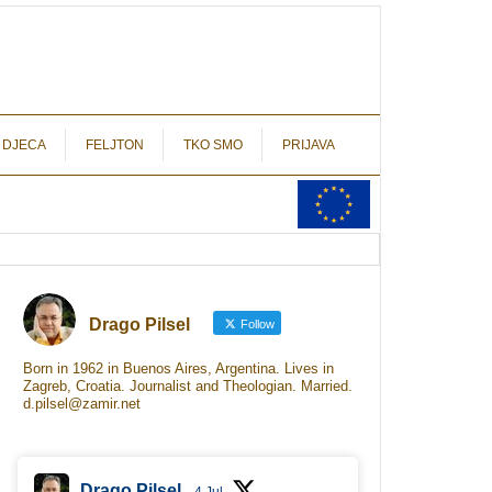
autograf.hr
novinarstvo s potpisom
 DJECA
FELJTON
TKO SMO
PRIJAVA
Drago Pilsel
Follow
Born in 1962 in Buenos Aires, Argentina. Lives in
Zagreb, Croatia. Journalist and Theologian. Married.
d.pilsel@zamir.net
Drago Pilsel