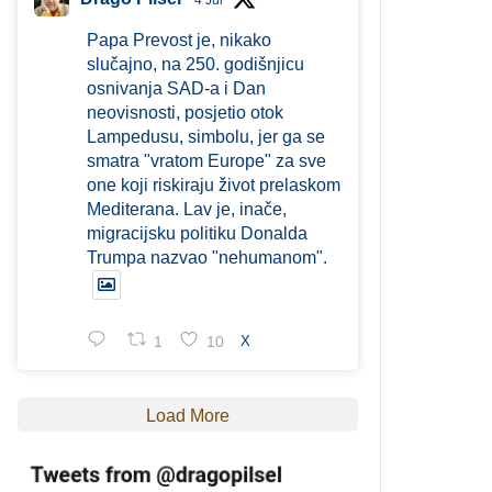
4 Jul
Papa Prevost je, nikako
slučajno, na 250. godišnjicu
osnivanja SAD-a i Dan
neovisnosti, posjetio otok
Lampedusu, simbolu, jer ga se
smatra "vratom Europe" za sve
one koji riskiraju život prelaskom
Mediterana. Lav je, inače,
migracijsku politiku Donalda
Trumpa nazvao "nehumanom".
1
10
X
Load More