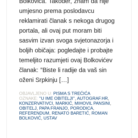
Bolkovića. Također, znam da nije
umjesno prema poslodavcu
reklamirati članak s nekoga drugog
portala, ali ovaj put moram biti
sasvim izvan svoga svjetonazorja i
boljih običaja: pogledajte i probajte
temeljito razumjeti ovaj Bolkovićev
članak: ”Biste li radije da vaš sin
oženi Srpkinju […]
OBJAVLJENO U:
PISMA S TREĆIĆA
OZNAKE:
''U IME OBITELJI''
,
AUTOGRAF.HR
,
KONZERVATIVCI
,
MARKIĆ
,
MIHOVIL PANSINI
,
OBITELJ
,
PAPA FRANJO
,
PORODICA
,
REFERENDUM
,
RENATO BARETIĆ
,
ROMAN
BOLKOVIĆ
,
USTAV