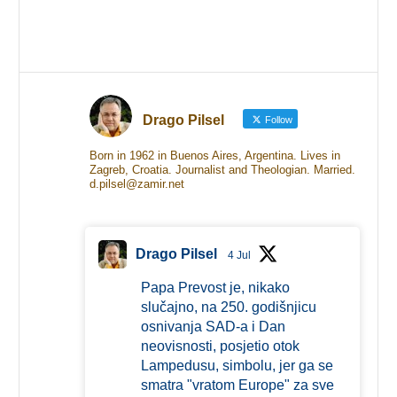
Drago Pilsel
Follow
Born in 1962 in Buenos Aires, Argentina. Lives in
Zagreb, Croatia. Journalist and Theologian. Married.
d.pilsel@zamir.net
Drago Pilsel
4 Jul
Papa Prevost je, nikako
slučajno, na 250. godišnjicu
osnivanja SAD-a i Dan
neovisnosti, posjetio otok
Lampedusu, simbolu, jer ga se
smatra "vratom Europe" za sve