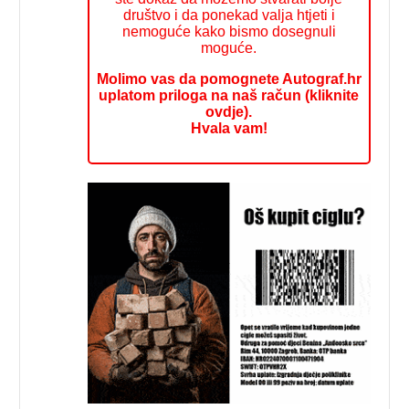
društvo i da ponekad valja htjeti i
nemoguće kako bismo dosegnuli
moguće.
Molimo vas da pomognete Autograf.hr
uplatom priloga na naš račun (kliknite
ovdje).
Hvala vam!