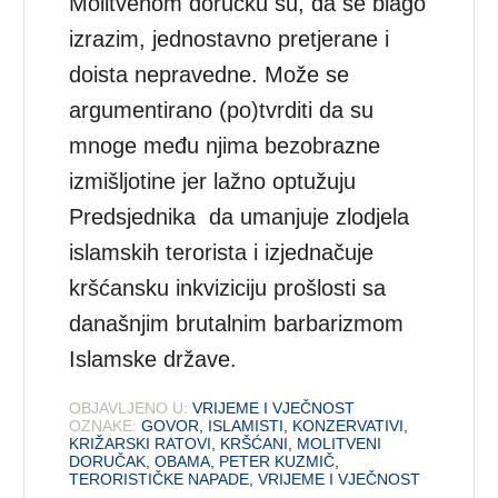
Molitvenom doručku su, da se blago
izrazim, jednostavno pretjerane i
doista nepravedne. Može se
argumentirano (po)tvrditi da su
mnoge među njima bezobrazne
izmišljotine jer lažno optužuju
Predsjednika da umanjuje zlodjela
islamskih terorista i izjednačuje
kršćansku inkviziciju prošlosti sa
današnjim brutalnim barbarizmom
Islamske države.
OBJAVLJENO U:
VRIJEME I VJEČNOST
OZNAKE:
GOVOR
,
ISLAMISTI
,
KONZERVATIVI
,
KRIŽARSKI RATOVI
,
KRŠĆANI
,
MOLITVENI
DORUČAK
,
OBAMA
,
PETER KUZMIČ
,
TERORISTIČKE NAPADE
,
VRIJEME I VJEČNOST