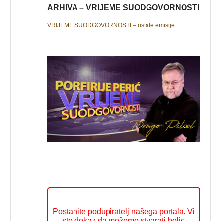
ARHIVA – VRIJEME SUODGOVORNOSTI
VRIJEME SUODGOVORNOSTI – ostale emisije
Postanite podupiratelj našega portala. Vi
ste dokaz da možemo stvarati bolje