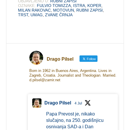
OBJAVLJENO U:
RUBNI ZAPISI
OZNAKE:
FULVIO TOMIZZA
,
ISTRA
,
KOPER
,
MILAN RAKOVAC
,
MOTOVUN
,
RUBNI ZAPISI
,
TRST
,
UMAG
,
ZVANE ČRNJA
Drago Pilsel
Follow
Born in 1962 in Buenos Aires, Argentina. Lives in
Zagreb, Croatia. Journalist and Theologian. Married.
d.pilsel@zamir.net
Drago Pilsel
4 Jul
Papa Prevost je, nikako
slučajno, na 250. godišnjicu
osnivanja SAD-a i Dan