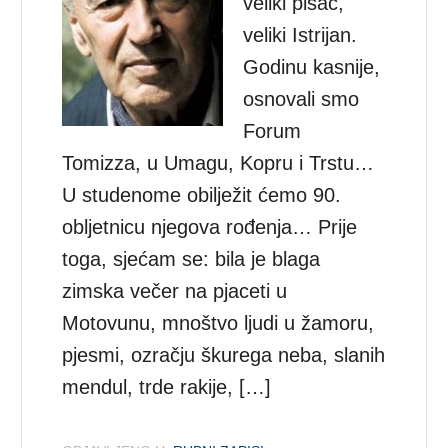
veliki pisac,
veliki Istrijan.
Godinu kasnije,
osnovali smo
Forum
Tomizza, u Umagu, Kopru i Trstu…
U studenome obilježit ćemo 90.
obljetnicu njegova rođenja… Prije
toga, sjećam se: bila je blaga
zimska večer na pjaceti u
Motovunu, mnoštvo ljudi u žamoru,
pjesmi, ozračju škurega neba, slanih
mendul, trde rakije, […]