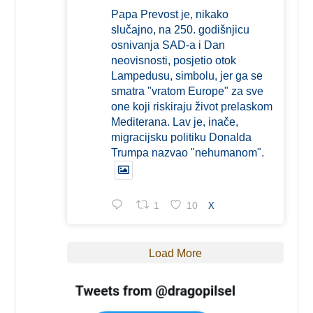
Papa Prevost je, nikako
slučajno, na 250. godišnjicu
osnivanja SAD-a i Dan
neovisnosti, posjetio otok
Lampedusu, simbolu, jer ga se
smatra "vratom Europe" za sve
one koji riskiraju život prelaskom
Mediterana. Lav je, inače,
migracijsku politiku Donalda
Trumpa nazvao "nehumanom".
1
10
X
Load More