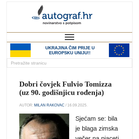
autograf.hr
novinarstvo s potpisom
UKRAJINA ČIM PRIJE U
EUROPSKU UNIJU!!
Dobri čovjek Fulvio Tomizza
(uz 90. godišnjicu rođenja)
AUTOR:
MILAN RAKOVAC
/ 16.09.2025.
Sjećam se: bila
je blaga zimska
večer na pjaceti