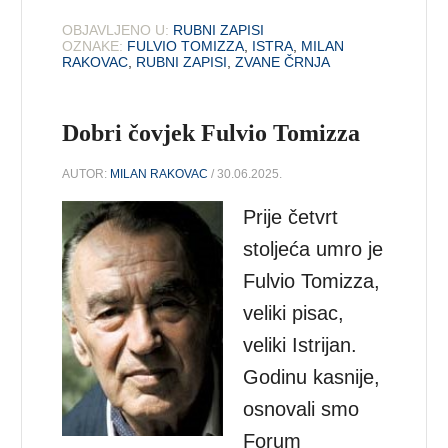
OBJAVLJENO U:
RUBNI ZAPISI
OZNAKE:
FULVIO TOMIZZA
,
ISTRA
,
MILAN
RAKOVAC
,
RUBNI ZAPISI
,
ZVANE ČRNJA
Dobri čovjek Fulvio Tomizza
AUTOR:
MILAN RAKOVAC
/ 30.06.2025.
Prije četvrt
stoljeća umro je
Fulvio Tomizza,
veliki pisac,
veliki Istrijan.
Godinu kasnije,
osnovali smo
Forum