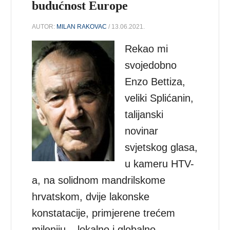
budućnost Europe
AUTOR:
MILAN RAKOVAC
/ 13.06.2021.
Rekao mi
svojedobno
Enzo Bettiza,
veliki Splićanin,
talijanski
novinar
svjetskog glasa,
u kameru HTV-
a, na solidnom mandrilskome
hrvatskom, dvije lakonske
konstatacije, primjerene trećem
mileniju – lokalno i globalno.