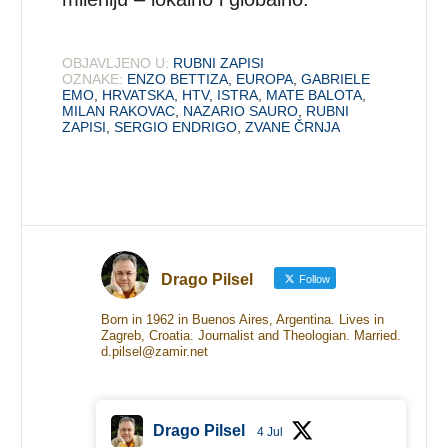
OBJAVLJENO U:
RUBNI ZAPISI
OZNAKE:
ENZO BETTIZA
,
EUROPA
,
GABRIELE
EMO
,
HRVATSKA
,
HTV
,
ISTRA
,
MATE BALOTA
,
MILAN RAKOVAC
,
NAZARIO SAURO
,
RUBNI
ZAPISI
,
SERGIO ENDRIGO
,
ZVANE ČRNJA
Drago Pilsel
Follow
Born in 1962 in Buenos Aires, Argentina. Lives in
Zagreb, Croatia. Journalist and Theologian. Married.
d.pilsel@zamir.net
Drago Pilsel
4 Jul