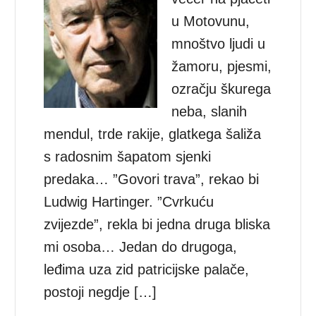
u Motovunu,
mnoštvo ljudi u
žamoru, pjesmi,
ozračju škurega
neba, slanih
mendul, trde rakije, glatkega šaliža
s radosnim šapatom sjenki
predaka… ”Govori trava”, rekao bi
Ludwig Hartinger. ”Cvrkuću
zvijezde”, rekla bi jedna druga bliska
mi osoba… Jedan do drugoga,
leđima uza zid patricijske palače,
postoji negdje […]