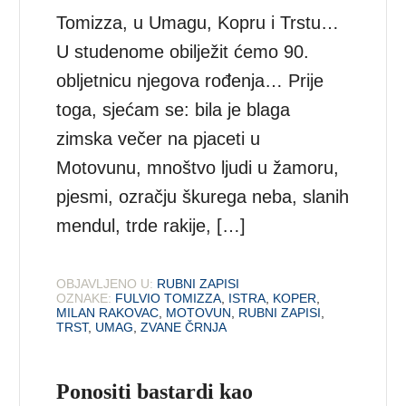
Tomizza, u Umagu, Kopru i Trstu…
U studenome obilježit ćemo 90.
obljetnicu njegova rođenja… Prije
toga, sjećam se: bila je blaga
zimska večer na pjaceti u
Motovunu, mnoštvo ljudi u žamoru,
pjesmi, ozračju škurega neba, slanih
mendul, trde rakije, […]
OBJAVLJENO U:
RUBNI ZAPISI
OZNAKE:
FULVIO TOMIZZA
,
ISTRA
,
KOPER
,
MILAN RAKOVAC
,
MOTOVUN
,
RUBNI ZAPISI
,
TRST
,
UMAG
,
ZVANE ČRNJA
Ponositi bastardi kao