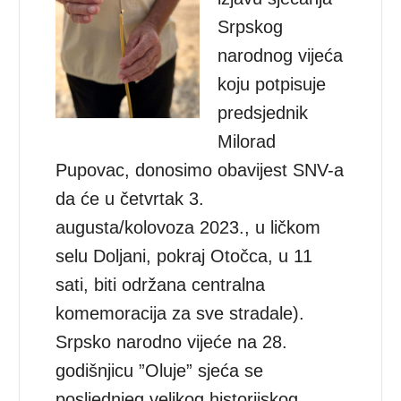
Srpskog
narodnog vijeća
koju potpisuje
predsjednik
Milorad
Pupovac, donosimo obavijest SNV-a
da će u četvrtak 3.
augusta/kolovoza 2023., u ličkom
selu Doljani, pokraj Otočca, u 11
sati, biti održana centralna
komemoracija za sve stradale).
Srpsko narodno vijeće na 28.
godišnjicu ”Oluje” sjeća se
posljednjeg velikog historijskog