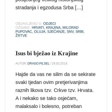
stradanja i egzodusa Srba […]
OBJAVLJENO U:
ODJECI
OZNAKE:
HRVATI
,
KRAJINA
,
MILORAD
PUPOVAC
,
OLUJA
,
SJEĆANJE
,
SNV
,
SRBI
,
ŽRTVE
Isus bi bježao iz Krajine
AUTOR:
DRAGO PILSEL
/ 29.03.2014.
Hajde da vas ne silim da se sekirate
svaki tjedan ovim pretjerivanjima
raznih likova tzv. Crkve tzv. Hrvata.
A i nekako se tako osjećam,
malaksalo i bolesno, potreban