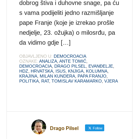
dobrog štiva i duhovne snage, pa ću
s vama podijeliti jedno razmišljanje
pape Franje (koje je izrekao prošle
nedjelje, 23. ožujka) o milosrđu, pa
da vidimo gdje […]
OBJAVLJENO U:
DEMOCROACIA
OZNAKE:
ANALIZA
,
ANTE TOMIĆ
,
DEMOCROACIA
,
DRAGO PILSEL
,
EVANĐELJE
,
HDZ
,
HRVATSKA
,
ISUS
,
KNJIGA
,
KOLUMNA
,
KRAJINA
,
MILAN KUNDERA
,
PAPA FRANJO
,
POLITIKA
,
RAT
,
TOMISLAV KARAMARKO
,
VJERA
Drago Pilsel
Follow