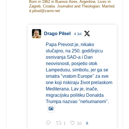
Born in 1962 in Buenos Aires, Argentina. Lives in
Zagreb, Croatia. Journalist and Theologian. Married.
d.pilsel@zamir.net
Drago Pilsel
4 Jul
Papa Prevost je, nikako
slučajno, na 250. godišnjicu
osnivanja SAD-a i Dan
neovisnosti, posjetio otok
Lampedusu, simbolu, jer ga se
smatra "vratom Europe" za sve
one koji riskiraju život prelaskom
Mediterana. Lav je, inače,
migracijsku politiku Donalda
Trumpa nazvao "nehumanom".
1
10
X