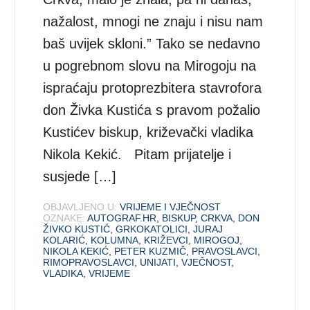
nažalost, mnogi ne znaju i nisu nam
baš uvijek skloni.” Tako se nedavno
u pogrebnom slovu na Mirogoju na
ispraćaju protoprezbitera stavrofora
don Živka Kustića s pravom požalio
Kustićev biskup, križevački vladika
Nikola Kekić. Pitam prijatelje i
susjede […]
OBJAVLJENO U:
VRIJEME I VJEČNOST
OZNAKE:
AUTOGRAF.HR
,
BISKUP
,
CRKVA
,
DON
ŽIVKO KUSTIĆ
,
GRKOKATOLICI
,
JURAJ
KOLARIĆ
,
KOLUMNA
,
KRIŽEVCI
,
MIROGOJ
,
NIKOLA KEKIĆ
,
PETER KUZMIČ
,
PRAVOSLAVCI
,
RIMOPRAVOSLAVCI
,
UNIJATI
,
VJEČNOST
,
VLADIKA
,
VRIJEME