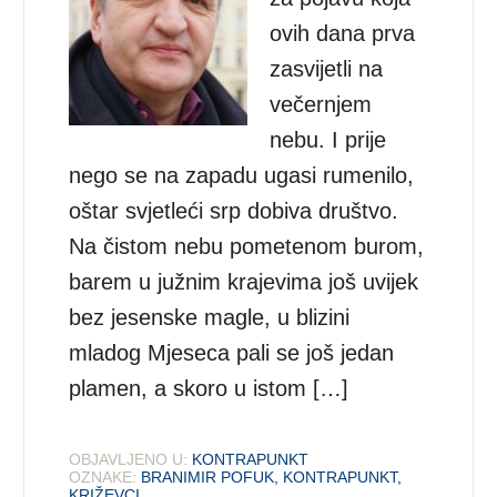
ovih dana prva
zasvijetli na
večernjem
nebu. I prije
nego se na zapadu ugasi rumenilo,
oštar svjetleći srp dobiva društvo.
Na čistom nebu pometenom burom,
barem u južnim krajevima još uvijek
bez jesenske magle, u blizini
mladog Mjeseca pali se još jedan
plamen, a skoro u istom […]
OBJAVLJENO U:
KONTRAPUNKT
OZNAKE:
BRANIMIR POFUK
,
KONTRAPUNKT
,
KRIŽEVCI