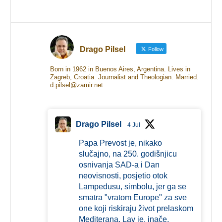
Drago Pilsel
Follow
Born in 1962 in Buenos Aires, Argentina. Lives in
Zagreb, Croatia. Journalist and Theologian. Married.
d.pilsel@zamir.net
Drago Pilsel
4 Jul
Papa Prevost je, nikako
slučajno, na 250. godišnjicu
osnivanja SAD-a i Dan
neovisnosti, posjetio otok
Lampedusu, simbolu, jer ga se
smatra "vratom Europe" za sve
one koji riskiraju život prelaskom
Mediterana. Lav je, inače,