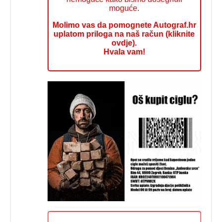
moguće.
Molimo vas da pomognete Autograf.hr
uplatom priloga na naš račun (kliknite
ovdje).
Hvala vam!