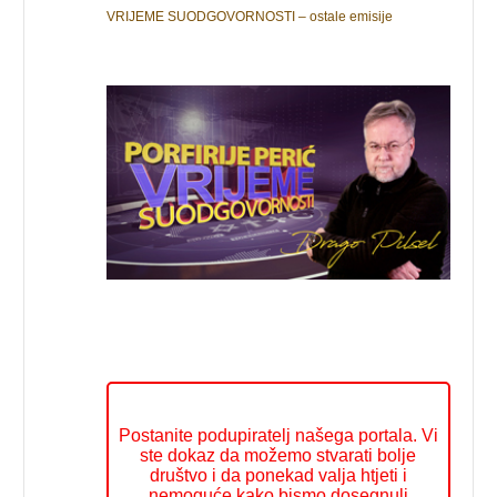
VRIJEME SUODGOVORNOSTI – ostale emisije
Postanite podupiratelj našega portala. Vi
ste dokaz da možemo stvarati bolje
društvo i da ponekad valja htjeti i
nemoguće kako bismo dosegnuli