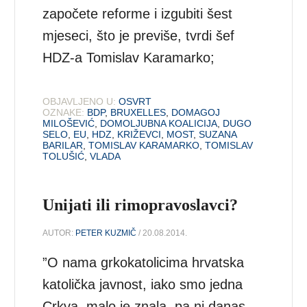
započete reforme i izgubiti šest
mjeseci, što je previše, tvrdi šef
HDZ-a Tomislav Karamarko;
OBJAVLJENO U:
OSVRT
OZNAKE:
BDP
,
BRUXELLES
,
DOMAGOJ
MILOŠEVIĆ
,
DOMOLJUBNA KOALICIJA
,
DUGO
SELO
,
EU
,
HDZ
,
KRIŽEVCI
,
MOST
,
SUZANA
BARILAR
,
TOMISLAV KARAMARKO
,
TOMISLAV
TOLUŠIĆ
,
VLADA
Unijati ili rimopravoslavci?
AUTOR:
PETER KUZMIČ
/ 20.08.2014.
”O nama grkokatolicima hrvatska
katolička javnost, iako smo jedna
Crkva, malo je znala, pa ni danas,