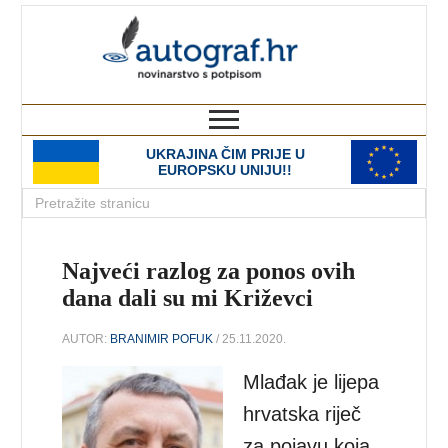
autograf.hr
novinarstvo s potpisom
UKRAJINA ČIM PRIJE U
EUROPSKU UNIJU!!
Najveći razlog za ponos ovih
dana dali su mi Križevci
AUTOR:
BRANIMIR POFUK
/ 25.11.2020.
Mlađak je lijepa
hrvatska riječ
za pojavu koja